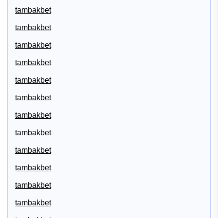
tambakbet
tambakbet
tambakbet
tambakbet
tambakbet
tambakbet
tambakbet
tambakbet
tambakbet
tambakbet
tambakbet
tambakbet