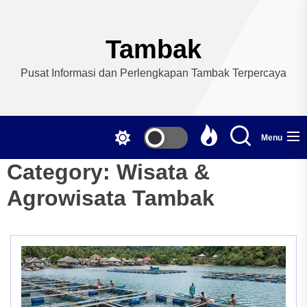
Skip
to
the
Tambak
content
Pusat Informasi dan Perlengkapan Tambak Terpercaya
Menu
Category:
Wisata &
Agrowisata Tambak