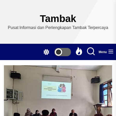
Skip
to
the
Tambak
content
Pusat Informasi dan Perlengkapan Tambak Terpercaya
Menu