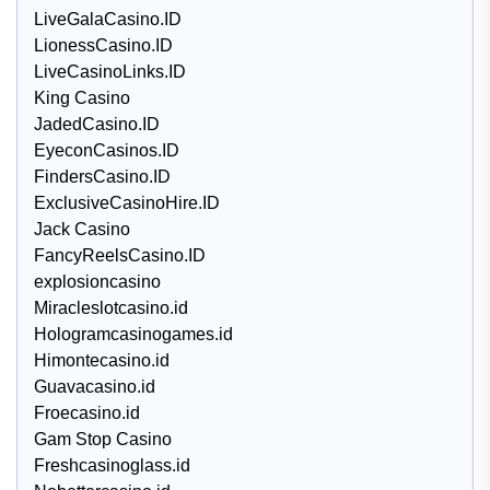
LiveGalaCasino.ID
LionessCasino.ID
LiveCasinoLinks.ID
King Casino
JadedCasino.ID
EyeconCasinos.ID
FindersCasino.ID
ExclusiveCasinoHire.ID
Jack Casino
FancyReelsCasino.ID
explosioncasino
Miracleslotcasino.id
Hologramcasinogames.id
Himontecasino.id
Guavacasino.id
Froecasino.id
Gam Stop Casino
Freshcasinoglass.id