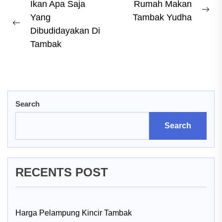
Post
Ikan Apa Saja
Rumah Makan
Ne
Yang
Tambak Yudha
navigation
Previous
pos
Dibudidayakan Di
post:
Tambak
Search
Search
RECENTS POST
Harga Pelampung Kincir Tambak