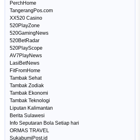
PerchHome
TangerangPos.com
XX520 Casino
520PlayZone
520GamingNews
520BetRadar
520PlayScope
AV7PlayNews
LasiBetNews
FitFromHome
Tambak Sehat
Tambak Zodiak
Tambak Ekonomi
Tambak Teknologi
Liputan Kalimantan
Berita Sulawesi
Info Seputaran Bola Setiap hari
ORMAS TRAVEL
SukabumiPost.id