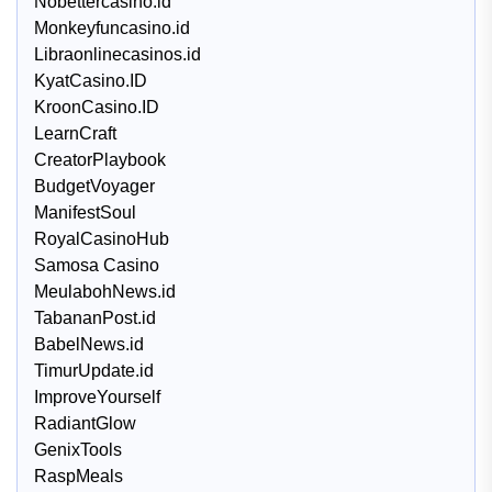
Nobettercasino.id
Monkeyfuncasino.id
Libraonlinecasinos.id
KyatCasino.ID
KroonCasino.ID
LearnCraft
CreatorPlaybook
BudgetVoyager
ManifestSoul
RoyalCasinoHub
Samosa Casino
MeulabohNews.id
TabananPost.id
BabelNews.id
TimurUpdate.id
ImproveYourself
RadiantGlow
GenixTools
RaspMeals