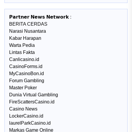
𝗣𝗮𝗿𝘁𝗻𝗲𝗿 𝗡𝗲𝘄𝘀 𝗡𝗲𝘁𝘄𝗼𝗿𝗸 :
BERITA CERDAS
Narasi Nusantara
Kabar Harapan
Warta Pedia
Lintas Fakta
Canlicasino.id
CasinoForms.id
MyCasinoBon.id
Forum Gambling
Master Poker
Dunia Virtual Gambling
FireScattersCasino.id
Casino News
LockerCasino.id
laurelParkCasino.id
Markas Game Online