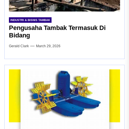
INDUSTRI & BISNIS TAMBAK
Pengusaha Tambak Termasuk Di
Bidang
Gerald Clark
March 29, 2026