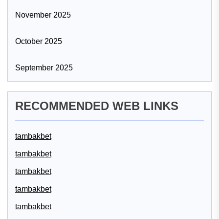
November 2025
October 2025
September 2025
RECOMMENDED WEB LINKS
tambakbet
tambakbet
tambakbet
tambakbet
tambakbet