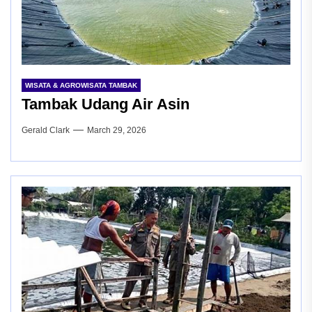
WISATA & AGROWISATA TAMBAK
Tambak Udang Air Asin
Gerald Clark
March 29, 2026