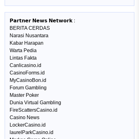
𝗣𝗮𝗿𝘁𝗻𝗲𝗿 𝗡𝗲𝘄𝘀 𝗡𝗲𝘁𝘄𝗼𝗿𝗸 :
BERITA CERDAS
Narasi Nusantara
Kabar Harapan
Warta Pedia
Lintas Fakta
Canlicasino.id
CasinoForms.id
MyCasinoBon.id
Forum Gambling
Master Poker
Dunia Virtual Gambling
FireScattersCasino.id
Casino News
LockerCasino.id
laurelParkCasino.id