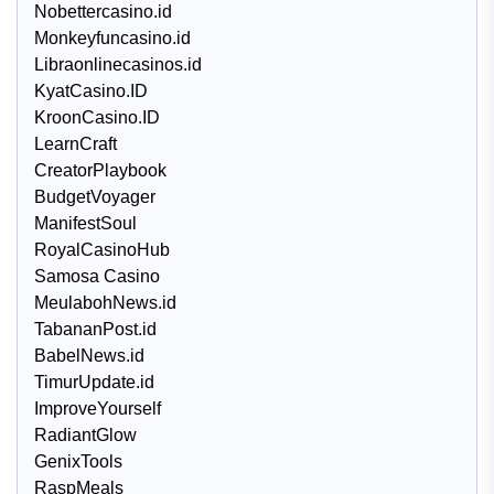
Nobettercasino.id
Monkeyfuncasino.id
Libraonlinecasinos.id
KyatCasino.ID
KroonCasino.ID
LearnCraft
CreatorPlaybook
BudgetVoyager
ManifestSoul
RoyalCasinoHub
Samosa Casino
MeulabohNews.id
TabananPost.id
BabelNews.id
TimurUpdate.id
ImproveYourself
RadiantGlow
GenixTools
RaspMeals