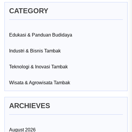
CATEGORY
Edukasi & Panduan Budidaya
Industri & Bisnis Tambak
Teknologi & Inovasi Tambak
Wisata & Agrowisata Tambak
ARCHIEVES
August 2026