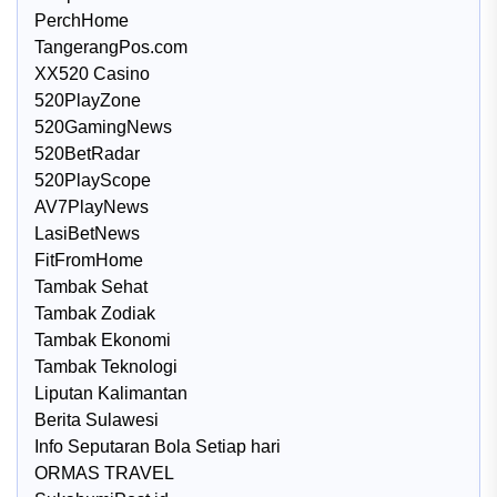
PerchHome
TangerangPos.com
XX520 Casino
520PlayZone
520GamingNews
520BetRadar
520PlayScope
AV7PlayNews
LasiBetNews
FitFromHome
Tambak Sehat
Tambak Zodiak
Tambak Ekonomi
Tambak Teknologi
Liputan Kalimantan
Berita Sulawesi
Info Seputaran Bola Setiap hari
ORMAS TRAVEL