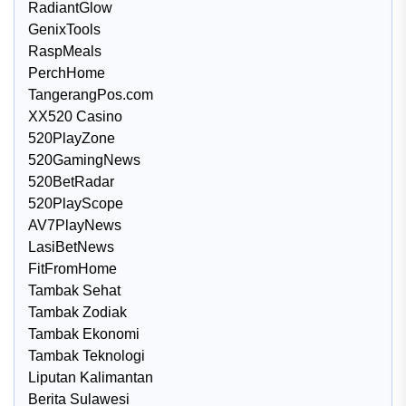
RadiantGlow
GenixTools
RaspMeals
PerchHome
TangerangPos.com
XX520 Casino
520PlayZone
520GamingNews
520BetRadar
520PlayScope
AV7PlayNews
LasiBetNews
FitFromHome
Tambak Sehat
Tambak Zodiak
Tambak Ekonomi
Tambak Teknologi
Liputan Kalimantan
Berita Sulawesi