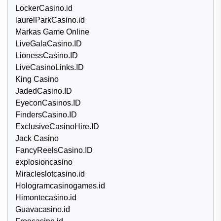
LockerCasino.id
laurelParkCasino.id
Markas Game Online
LiveGalaCasino.ID
LionessCasino.ID
LiveCasinoLinks.ID
King Casino
JadedCasino.ID
EyeconCasinos.ID
FindersCasino.ID
ExclusiveCasinoHire.ID
Jack Casino
FancyReelsCasino.ID
explosioncasino
Miracleslotcasino.id
Hologramcasinogames.id
Himontecasino.id
Guavacasino.id