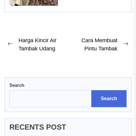
Post
Harga Kincir Air
Cara Membuat
Previous
Ne
Tambak Udang
Pintu Tambak
navigation
post:
pos
Search
Search
RECENTS POST