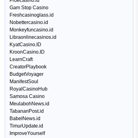
Froecasino.id
Gam Stop Casino
Freshcasinoglass.id
Nobettercasino.id
Monkeyfuncasino.id
Libraonlinecasinos.id
KyatCasino.ID
KroonCasino.ID
LearnCraft
CreatorPlaybook
BudgetVoyager
ManifestSoul
RoyalCasinoHub
Samosa Casino
MeulabohNews.id
TabananPost.id
BabelNews.id
TimurUpdate.id
ImproveYourself