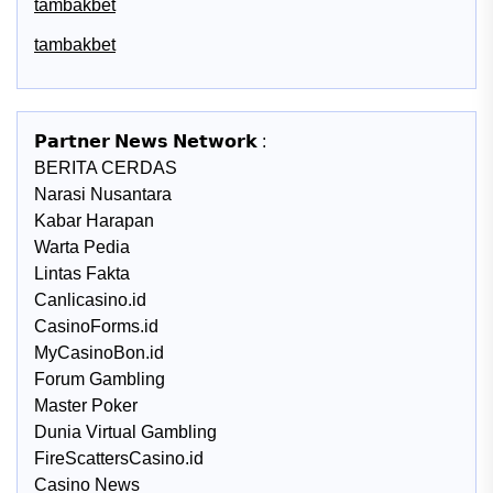
tambakbet
tambakbet
𝗣𝗮𝗿𝘁𝗻𝗲𝗿 𝗡𝗲𝘄𝘀 𝗡𝗲𝘁𝘄𝗼𝗿𝗸 :
BERITA CERDAS
Narasi Nusantara
Kabar Harapan
Warta Pedia
Lintas Fakta
Canlicasino.id
CasinoForms.id
MyCasinoBon.id
Forum Gambling
Master Poker
Dunia Virtual Gambling
FireScattersCasino.id
Casino News