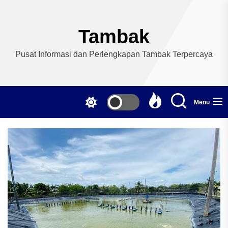
Skip
to
the
Tambak
content
Pusat Informasi dan Perlengkapan Tambak Terpercaya
Menu