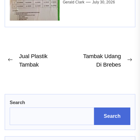
Gerald Clark
July 30, 2026
Post
Jual Plastik
Tambak Udang
Previous
Ne
Tambak
Di Brebes
navigation
post:
pos
Search
Search