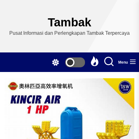
Skip
to
the
Tambak
content
Pusat Informasi dan Perlengkapan Tambak Terpercaya
Menu