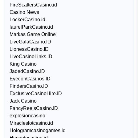
FireScattersCasino.id
Casino News
LockerCasino.id
laurelParkCasino.id
Markas Game Online
LiveGalaCasino.ID
LionessCasino.ID
LiveCasinoLinks.ID
King Casino
JadedCasino.ID
EyeconCasinos.ID
FindersCasino.ID
ExclusiveCasinoHire.ID
Jack Casino
FancyReelsCasino.ID
explosioncasino
Miracleslotcasino.id
Hologramcasinogames.id
Himontecasino.id