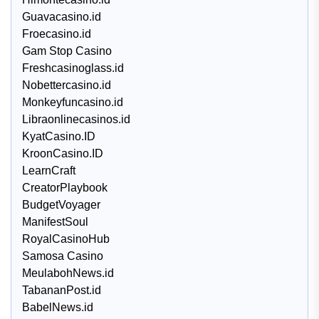
Guavacasino.id
Froecasino.id
Gam Stop Casino
Freshcasinoglass.id
Nobettercasino.id
Monkeyfuncasino.id
Libraonlinecasinos.id
KyatCasino.ID
KroonCasino.ID
LearnCraft
CreatorPlaybook
BudgetVoyager
ManifestSoul
RoyalCasinoHub
Samosa Casino
MeulabohNews.id
TabananPost.id
BabelNews.id