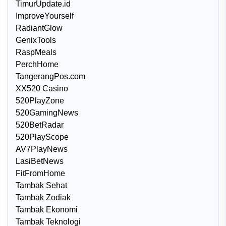
TimurUpdate.id
ImproveYourself
RadiantGlow
GenixTools
RaspMeals
PerchHome
TangerangPos.com
XX520 Casino
520PlayZone
520GamingNews
520BetRadar
520PlayScope
AV7PlayNews
LasiBetNews
FitFromHome
Tambak Sehat
Tambak Zodiak
Tambak Ekonomi
Tambak Teknologi