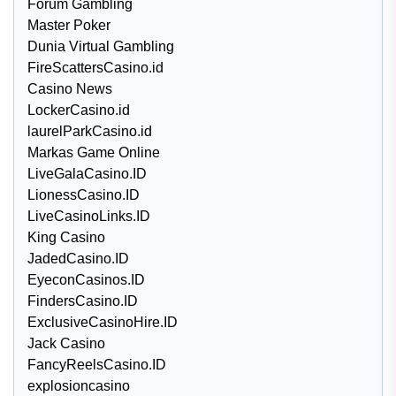
Forum Gambling
Master Poker
Dunia Virtual Gambling
FireScattersCasino.id
Casino News
LockerCasino.id
laurelParkCasino.id
Markas Game Online
LiveGalaCasino.ID
LionessCasino.ID
LiveCasinoLinks.ID
King Casino
JadedCasino.ID
EyeconCasinos.ID
FindersCasino.ID
ExclusiveCasinoHire.ID
Jack Casino
FancyReelsCasino.ID
explosioncasino