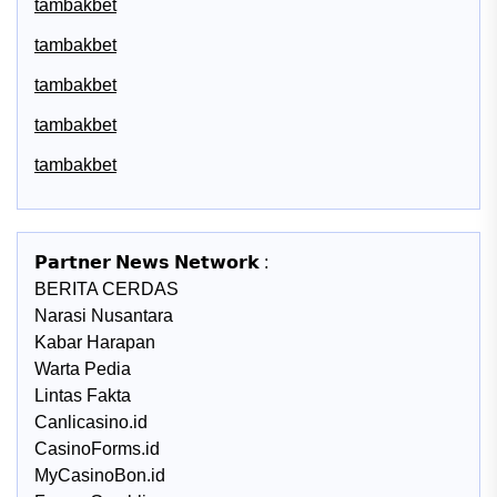
tambakbet
tambakbet
tambakbet
tambakbet
tambakbet
𝗣𝗮𝗿𝘁𝗻𝗲𝗿 𝗡𝗲𝘄𝘀 𝗡𝗲𝘁𝘄𝗼𝗿𝗸 :
BERITA CERDAS
Narasi Nusantara
Kabar Harapan
Warta Pedia
Lintas Fakta
Canlicasino.id
CasinoForms.id
MyCasinoBon.id