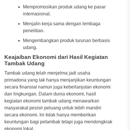
Mempromosikan produk udang ke pasar
internasional.
Menjalin kerja sama dengan lembaga
penelitian.
Mengembangkan produk turunan berbasis
udang.
Keajaiban Ekonomi dari Hasil Kegiatan
Tambak Udang
Tambak udang telah menjelma jadi usaha
primadona yang tak hanya menjanjikan keuntungan
secara finansial namun juga keberlanjutan ekonomi
dan lingkungan. Dalam dunia ekonomi, hasil
kegiatan ekonomi tambak udang menawarkan
masyarakat pesisir peluang untuk lebih mandiri
secara ekonomi. Ini tidak hanya memberikan
keuntungan bagi petambak tetapi juga mendongkrak
ekonomi lokal.