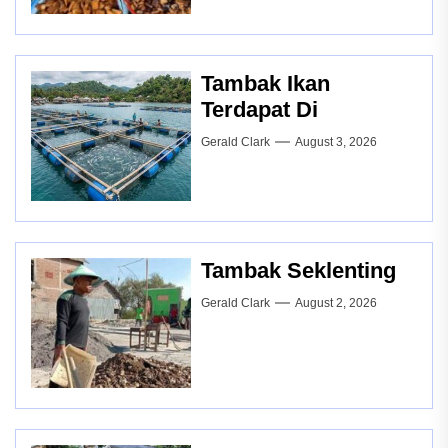
Tambak Ikan
Terdapat Di
Gerald Clark
August 3, 2026
Tambak Seklenting
Gerald Clark
August 2, 2026