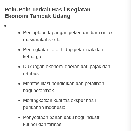
Poin-Poin Terkait Hasil Kegiatan
Ekonomi Tambak Udang
Penciptaan lapangan pekerjaan baru untuk
masyarakat sekitar.
Peningkatan taraf hidup petambak dan
keluarga.
Dukungan ekonomi daerah dari pajak dan
retribusi.
Memfasilitasi pendidikan dan pelatihan
bagi petambak.
Meningkatkan kualitas ekspor hasil
perikanan Indonesia.
Penyediaan bahan baku bagi industri
kuliner dan farmasi.