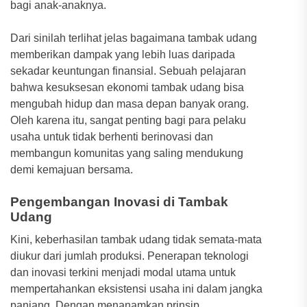
bagi anak-anaknya.
Dari sinilah terlihat jelas bagaimana tambak udang
memberikan dampak yang lebih luas daripada
sekadar keuntungan finansial. Sebuah pelajaran
bahwa kesuksesan ekonomi tambak udang bisa
mengubah hidup dan masa depan banyak orang.
Oleh karena itu, sangat penting bagi para pelaku
usaha untuk tidak berhenti berinovasi dan
membangun komunitas yang saling mendukung
demi kemajuan bersama.
Pengembangan Inovasi di Tambak
Udang
Kini, keberhasilan tambak udang tidak semata-mata
diukur dari jumlah produksi. Penerapan teknologi
dan inovasi terkini menjadi modal utama untuk
mempertahankan eksistensi usaha ini dalam jangka
panjang. Dengan menanamkan prinsip