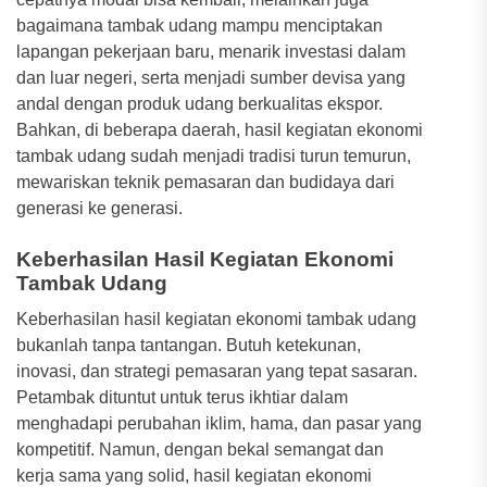
bagaimana tambak udang mampu menciptakan
lapangan pekerjaan baru, menarik investasi dalam
dan luar negeri, serta menjadi sumber devisa yang
andal dengan produk udang berkualitas ekspor.
Bahkan, di beberapa daerah, hasil kegiatan ekonomi
tambak udang sudah menjadi tradisi turun temurun,
mewariskan teknik pemasaran dan budidaya dari
generasi ke generasi.
Keberhasilan Hasil Kegiatan Ekonomi
Tambak Udang
Keberhasilan hasil kegiatan ekonomi tambak udang
bukanlah tanpa tantangan. Butuh ketekunan,
inovasi, dan strategi pemasaran yang tepat sasaran.
Petambak dituntut untuk terus ikhtiar dalam
menghadapi perubahan iklim, hama, dan pasar yang
kompetitif. Namun, dengan bekal semangat dan
kerja sama yang solid, hasil kegiatan ekonomi