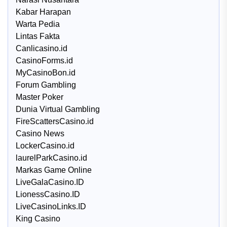
Kabar Harapan
Warta Pedia
Lintas Fakta
Canlicasino.id
CasinoForms.id
MyCasinoBon.id
Forum Gambling
Master Poker
Dunia Virtual Gambling
FireScattersCasino.id
Casino News
LockerCasino.id
laurelParkCasino.id
Markas Game Online
LiveGalaCasino.ID
LionessCasino.ID
LiveCasinoLinks.ID
King Casino