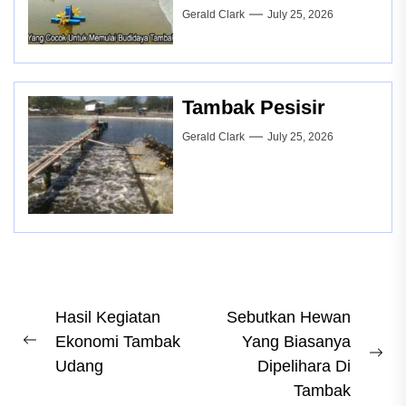
Gerald Clark
July 25, 2026
Tambak Pesisir
Gerald Clark
July 25, 2026
Post
Hasil Kegiatan
Sebutkan Hewan
Ekonomi Tambak
Yang Biasanya
navigation
Previous
Ne
Udang
Dipelihara Di
post:
pos
Tambak