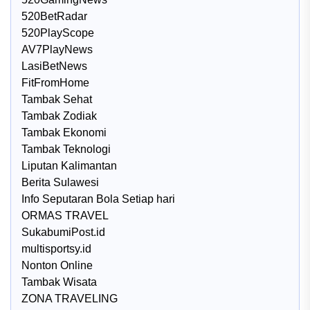
520BetRadar
520PlayScope
AV7PlayNews
LasiBetNews
FitFromHome
Tambak Sehat
Tambak Zodiak
Tambak Ekonomi
Tambak Teknologi
Liputan Kalimantan
Berita Sulawesi
Info Seputaran Bola Setiap hari
ORMAS TRAVEL
SukabumiPost.id
multisportsy.id
Nonton Online
Tambak Wisata
ZONA TRAVELING