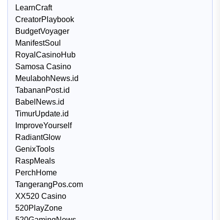
LearnCraft
CreatorPlaybook
BudgetVoyager
ManifestSoul
RoyalCasinoHub
Samosa Casino
MeulabohNews.id
TabananPost.id
BabelNews.id
TimurUpdate.id
ImproveYourself
RadiantGlow
GenixTools
RaspMeals
PerchHome
TangerangPos.com
XX520 Casino
520PlayZone
520GamingNews