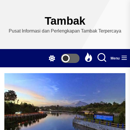
Skip
to
the
Tambak
content
Pusat Informasi dan Perlengkapan Tambak Terpercaya
Menu