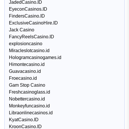
JadedCasino.ID
EyeconCasinos.ID
FindersCasino.ID
ExclusiveCasinoHire.ID
Jack Casino
FancyReelsCasino.ID
explosioncasino
Miracleslotcasino.id
Hologramcasinogames.id
Himontecasino.id
Guavacasino.id
Froecasino.id
Gam Stop Casino
Freshcasinoglass.id
Nobettercasino.id
Monkeyfuncasino.id
Libraonlinecasinos.id
KyatCasino.ID
KroonCasino.ID