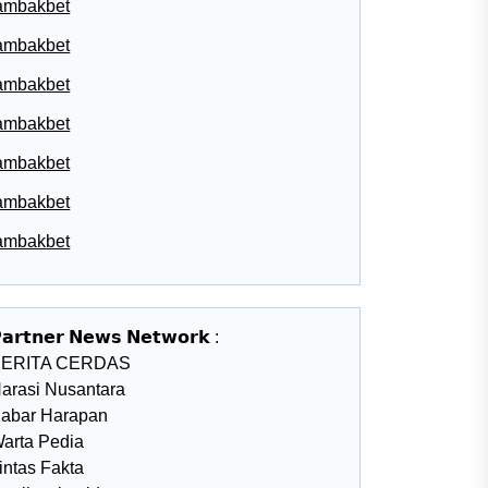
ambakbet
ambakbet
ambakbet
ambakbet
ambakbet
ambakbet
ambakbet
𝗮𝗿𝘁𝗻𝗲𝗿 𝗡𝗲𝘄𝘀 𝗡𝗲𝘁𝘄𝗼𝗿𝗸 :
BERITA CERDAS
arasi Nusantara
abar Harapan
arta Pedia
intas Fakta