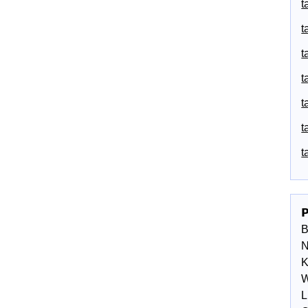
t
t
t
t
t
t
t

N
K
W
L