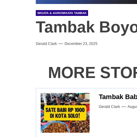
WISATA & AGROWISATA TAMBAK
Tambak Boyo
Gerald Clark
December 23, 2025
MORE STO
Tambak Bab
Gerald Clark
Augus