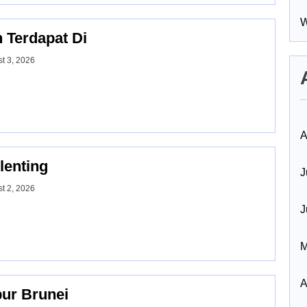
W
 Terdapat Di
t 3, 2026
A
lenting
J
t 2, 2026
J
M
A
ur Brunei