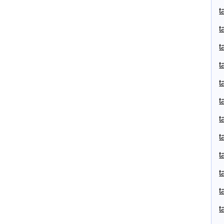
t
t
t
t
t
t
t
t
t
t
t
t