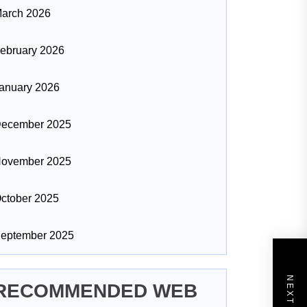
arch 2026
ebruary 2026
anuary 2026
ecember 2025
ovember 2025
ctober 2025
eptember 2025
RECOMMENDED WEB