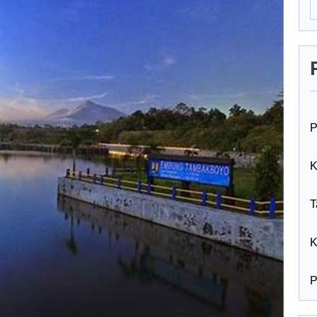
P
K
T
K
P