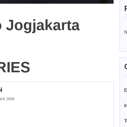
 Jogjakarta
N
RIES
i
E
t 6, 2026
I
T