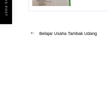
PREVIOUS POST
Post
Belajar Usaha Tambak Udang
Previous
navigation
post: