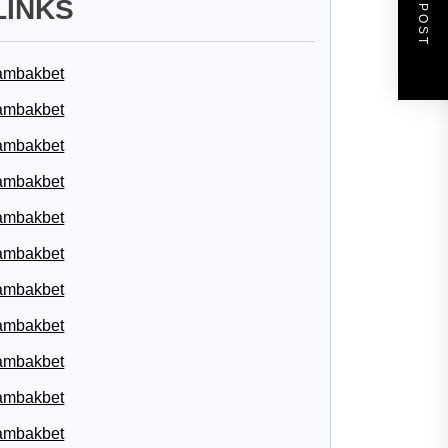
NEXT POST
LINKS
ambakbet
ambakbet
ambakbet
ambakbet
ambakbet
ambakbet
ambakbet
ambakbet
ambakbet
ambakbet
ambakbet