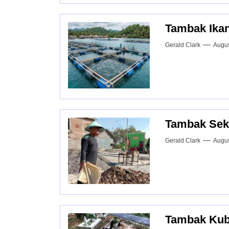
Tambak Ikan
Gerald Clark
Augus
Tambak Sek
Gerald Clark
Augus
Tambak Kub