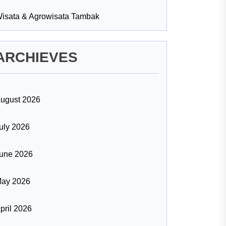
isata & Agrowisata Tambak
ARCHIEVES
ugust 2026
uly 2026
une 2026
ay 2026
pril 2026