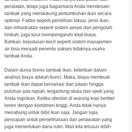
peralatan, tetapi juga bagaimana Anda mendesain
tambak yang mendukung pertumbuhan ikan secara
optimal. Faktor seperti pemilihan lokasi, jenis ikan,
dan infrastruktur seperti sistem aerasi dan pengolah
limbah, juga turut mempengaruhi total biaya.
Bahkan, keputusan kecil seperti sistem manajemen
air bisa menjadi penentu sukses tidaknya usaha
tambak Anda.
Dalam dunia bisnis tambak ikan, ketelitian dalam
analisis biaya adalah kunci. Maka, biaya membuat
tambak ikan dapat bervariasi dari jutaan hingga
puluhan juta rupiah, tergantung skala dan spek yang
Anda inginkan. Ketika obrolan di warung kopi bertitel
keren dengan komitmen tinggi, Anda tidak hanya
menabung untuk bibit ikan saja. Jangan lupa
persiapan untuk pemeliharaan dan perawatan yang
juga memerlukan dana rutin. Mari kita telusuri lebih