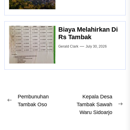
Biaya Melahirkan Di
Rs Tambak
Gerald Clark
July 30, 2026
Post
Pembunuhan
Kepala Desa
Previous
Tambak Oso
Tambak Sawah
navigation
Ne
post:
Waru Sidoarjo
pos