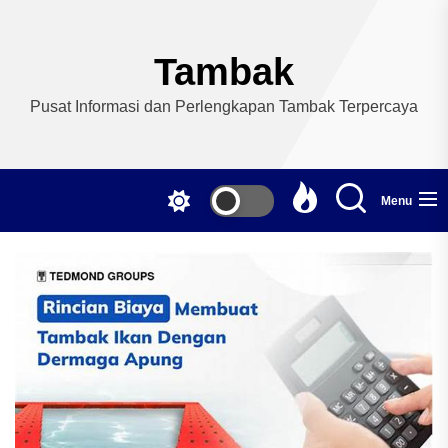
Skip
to
the
Tambak
content
Pusat Informasi dan Perlengkapan Tambak Terpercaya
Menu