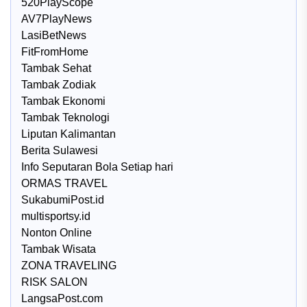
520PlayScope
AV7PlayNews
LasiBetNews
FitFromHome
Tambak Sehat
Tambak Zodiak
Tambak Ekonomi
Tambak Teknologi
Liputan Kalimantan
Berita Sulawesi
Info Seputaran Bola Setiap hari
ORMAS TRAVEL
SukabumiPost.id
multisportsy.id
Nonton Online
Tambak Wisata
ZONA TRAVELING
RISK SALON
LangsaPost.com