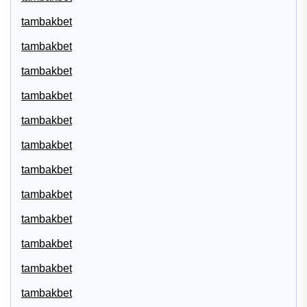
tambakbet
tambakbet
tambakbet
tambakbet
tambakbet
tambakbet
tambakbet
tambakbet
tambakbet
tambakbet
tambakbet
tambakbet