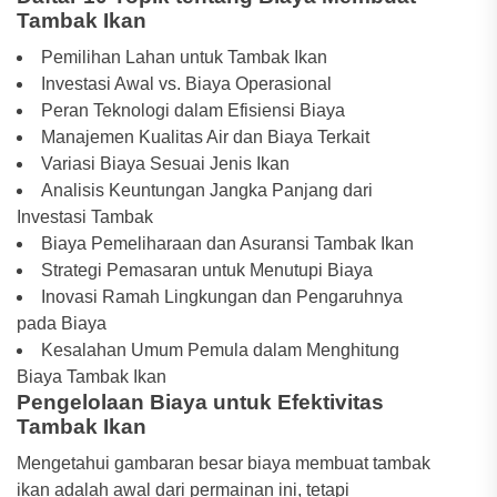
Tambak Ikan
Pemilihan Lahan untuk Tambak Ikan
Investasi Awal vs. Biaya Operasional
Peran Teknologi dalam Efisiensi Biaya
Manajemen Kualitas Air dan Biaya Terkait
Variasi Biaya Sesuai Jenis Ikan
Analisis Keuntungan Jangka Panjang dari
Investasi Tambak
Biaya Pemeliharaan dan Asuransi Tambak Ikan
Strategi Pemasaran untuk Menutupi Biaya
Inovasi Ramah Lingkungan dan Pengaruhnya
pada Biaya
Kesalahan Umum Pemula dalam Menghitung
Biaya Tambak Ikan
Pengelolaan Biaya untuk Efektivitas
Tambak Ikan
Mengetahui gambaran besar biaya membuat tambak
ikan adalah awal dari permainan ini, tetapi