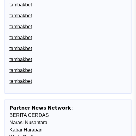
tambakbet
tambakbet
tambakbet
tambakbet
tambakbet
tambakbet
tambakbet
tambakbet
𝗣𝗮𝗿𝘁𝗻𝗲𝗿 𝗡𝗲𝘄𝘀 𝗡𝗲𝘁𝘄𝗼𝗿𝗸 :
BERITA CERDAS
Narasi Nusantara
Kabar Harapan