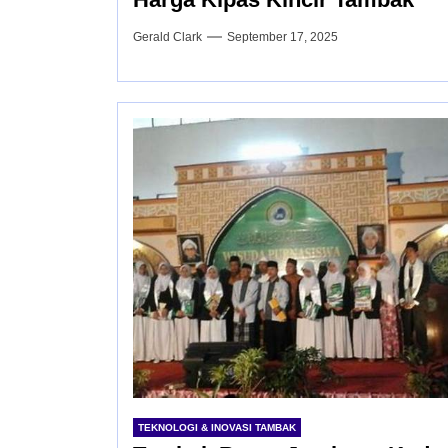
Gerald Clark
September 17, 2025
TEKNOLOGI & INOVASI TAMBAK