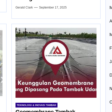
M
Gerald Clark
September 17, 2025
A
M
F
J
D
N
O
TEKNOLOGI & INOVASI TAMBAK
Geomembrane Tambak