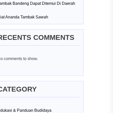
ambak Bandeng Dapat Ditemui Di Daerah
iat Ananda Tambak Sawah
RECENTS COMMENTS
o comments to show.
CATEGORY
dukasi & Panduan Budidaya