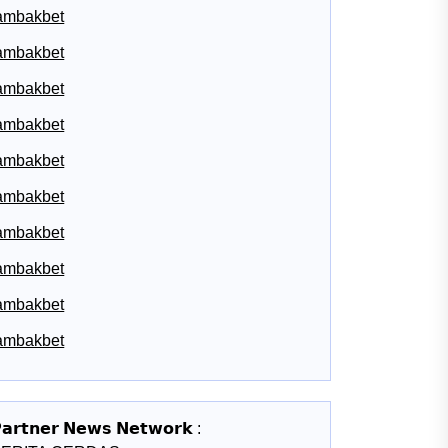
ambakbet
ambakbet
ambakbet
ambakbet
ambakbet
ambakbet
ambakbet
ambakbet
ambakbet
ambakbet
𝗮𝗿𝘁𝗻𝗲𝗿 𝗡𝗲𝘄𝘀 𝗡𝗲𝘁𝘄𝗼𝗿𝗸 :