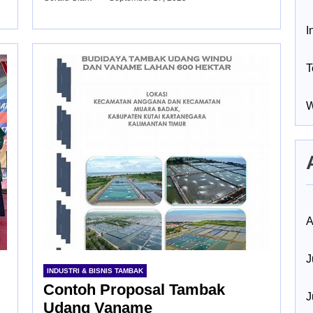
I
T
W
A
J
INDUSTRI & BISNIS TAMBAK
Contoh Proposal Tambak
J
Udang Vaname