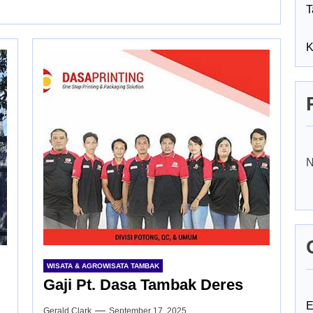
T
K
N
WISATA & AGROWISATA TAMBAK
Gaji Pt. Dasa Tambak Deres
E
Gerald Clark
September 17, 2025