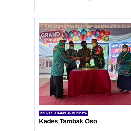
EDUKASI & PANDUAN BUDIDAYA
Kades Tambak Oso