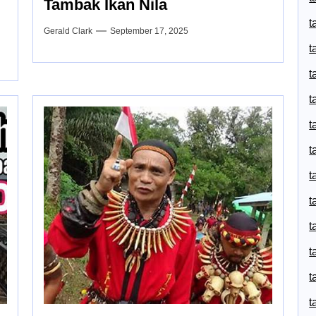
Tambak Ikan Nila
t
Gerald Clark
September 17, 2025
t
t
t
t
t
t
t
t
t
t
t