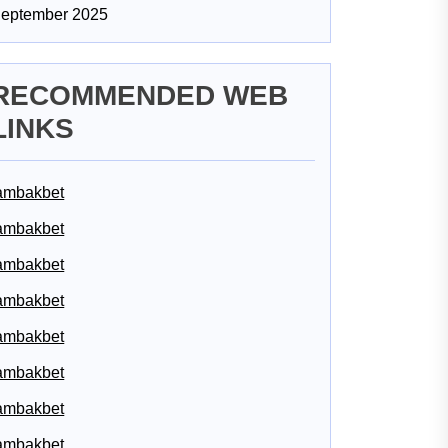
eptember 2025
RECOMMENDED WEB
LINKS
ambakbet
ambakbet
ambakbet
ambakbet
ambakbet
ambakbet
ambakbet
ambakbet