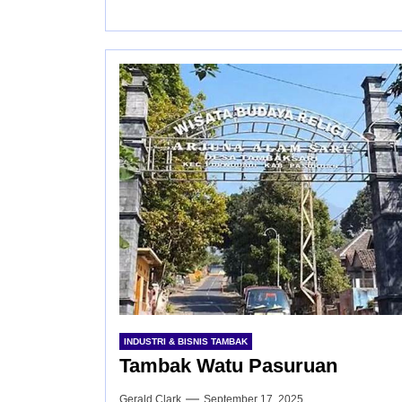
INDUSTRI & BISNIS TAMBAK
Tambak Watu Pasuruan
Gerald Clark
September 17, 2025