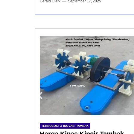
Gerald Clark
September 17, 2025
TEKNOLOGI & INOVASI TAMBAK
Harga Kipas Kincir Tambak