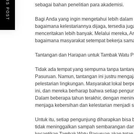
PREVIOUS POST
sebagai bahan penelitian para akademisi.
Bagi Anda yang ingin mengetahui lebih dalam 
bagaimana kelestariannya dijaga, tersedia ju
menceritakan lebih banyak. Melalui mereka,
bagaimana masyarakat setempat bekerja sama 
Tantangan dan Harapan untuk Tambak Watu 
Tidak ada tempat yang sempurna tanpa tantan
Pasuruan. Namun, tantangan ini justru mengaj
pelestarian lingkungan. Masyarakat lokal berp
ini, dan mereka berharap bahwa setiap pengu
Dalam beberapa tahun terakhir, dengan menin
menjaga kebersihan dan kelestarian menjadi 
Untuk itu, setiap pengunjung diharapkan bisa 
tidak meninggalkan sampah sembarangan dan 
kecantikan Tambak Watu Pasuruan akan tetap t