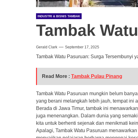
INDUSTRI & BISNIS TAMBAK
Tambak Watu
Gerald Clark
September 17, 2025
Tambak Watu Pasuruan: Surga Tersembunyi y
Read More :
Tambak Pulau Pinang
Tambak Watu Pasuruan mungkin belum banyak
yang berani melangkah lebih jauh, tempat in
Berada di Jawa Timur, tambak ini menawarkan 
juga menenangkan. Dalam dunia yang semaki
kita untuk berhenti sejenak dan menikmati k
Apalagi, Tambak Watu Pasuruan menawarkan le
menyajikan pelajaran berharga mengenai kes