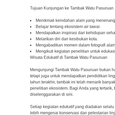
Tujuan Kunjungan ke Tambak Watu Pasuruan
Menikmati keindahan alam yang menenang
Belajar tentang ekosistem air tawar.
Mendapatkan inspirasi dari kehidupan sehar
Melarikan diri dari kesibukan kota.
Mengabadikan momen dalam fotografi alam
Mengikuti kegiatan penelitian untuk edukasi
Wisata Edukatif di Tambak Watu Pasuruan
Mengunjungi Tambak Watu Pasuruan bukan ha
tetapi juga untuk mendapatkan pendidikan li
tahun terakhir, tambak ini telah menarik ban
penelitian ekosistem. Bagi Anda yang tertarik,
diselenggarakan di sini.
Setiap kegiatan edukatif yang diadakan sela
lebih mengenai konservasi dan pelestarian li