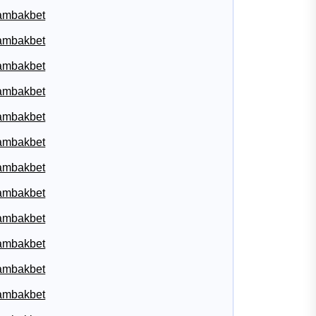
ambakbet
ambakbet
ambakbet
ambakbet
ambakbet
ambakbet
ambakbet
ambakbet
ambakbet
ambakbet
ambakbet
ambakbet