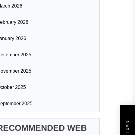
arch 2026
ebruary 2026
anuary 2026
ecember 2025
ovember 2025
ctober 2025
eptember 2025
RECOMMENDED WEB