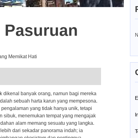
 Pasuruan
N
ang Memikat Hati
 dikenal banyak orang, namun bagi mereka
E
i adalah sebuah harta karun yang mempesona.
pengalaman yang tidak hanya unik, tetapi
I
n sibuk, menemukan tempat yang mengajak
eindahan alam memang sesuatu yang langka.
bih dari sekadar panorama indah; ia
T
eimbangan ekosistem dan pentingnya