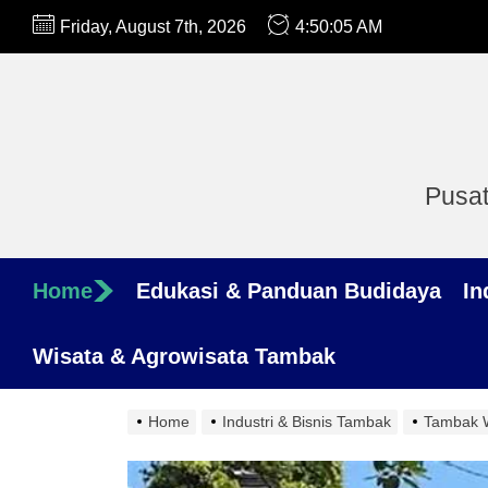
Skip
Friday, August 7th, 2026
4:50:06 AM
to
the
content
Pusat
Home
Edukasi & Panduan Budidaya
In
Wisata & Agrowisata Tambak
Home
Industri & Bisnis Tambak
Tambak 