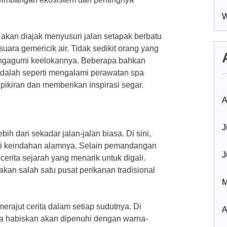
W
akan diajak menyusuri jalan setapak berbatu
ara gemericik air. Tidak sedikit orang yang
mengagumi keelokannya. Beberapa bahkan
dalah seperti mengalami perawatan spa
ikiran dan memberikan inspirasi segar.
A
J
 dari sekadar jalan-jalan biasa. Di sini,
ati keindahan alamnya. Selain pemandangan
J
erita sejarah yang menarik untuk digali.
akan salah satu pusat perikanan tradisional
M
rajut cerita dalam setiap sudutnya. Di
A
a habiskan akan dipenuhi dengan warna-