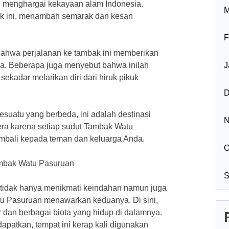
 menghargai kekayaan alam Indonesia.
M
ak ini, menambah semarak dan kesan
F
ahwa perjalanan ke tambak ini memberikan
J
a. Beberapa juga menyebut bahwa inilah
sekadar melarikan diri dari hiruk pikuk
D
suatu yang berbeda, ini adalah destinasi
N
ra karena setiap sudut Tambak Watu
embali kepada teman dan keluarga Anda.
O
mbak Watu Pasuruan
S
ta tidak hanya menikmati keindahan namun juga
u Pasuruan menawarkan keduanya. Di sini,
r dan berbagai biota yang hidup di dalamnya.
patkan, tempat ini kerap kali digunakan