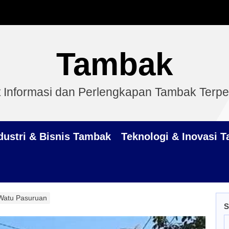
Tambak
 Informasi dan Perlengkapan Tambak Terp
dustri & Bisnis Tambak
Teknologi & Inovasi 
Watu Pasuruan
S