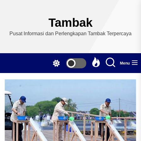
Skip
to
the
Tambak
content
Pusat Informasi dan Perlengkapan Tambak Terpercaya
Menu