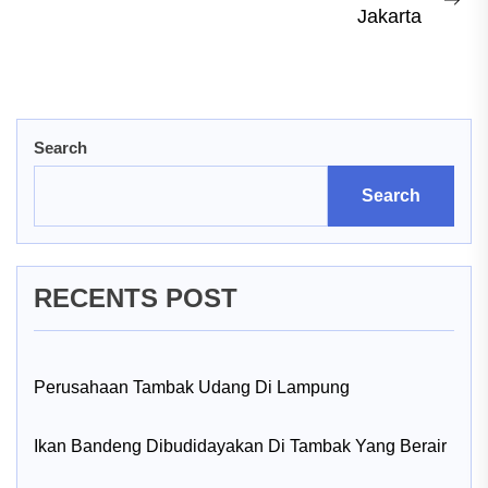
Previous
Ne
Jakarta
navigation
post:
pos
Search
Search
RECENTS POST
Perusahaan Tambak Udang Di Lampung
Ikan Bandeng Dibudidayakan Di Tambak Yang Berair