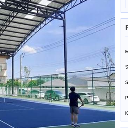
M
S
S
P
K