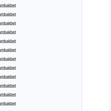
ambakbet
ambakbet
ambakbet
ambakbet
ambakbet
ambakbet
ambakbet
ambakbet
ambakbet
ambakbet
ambakbet
ambakbet