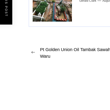
PREVIOUS POST
Gerald Clark
Augus
Post
Pt Golden Union Oil Tambak Sawa
Previous
Waru
navigation
post: