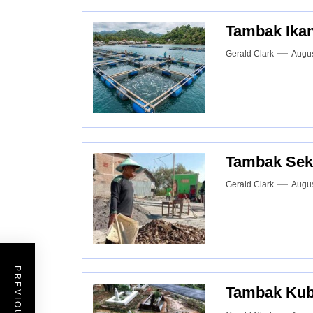
Tambak Ikan
Gerald Clark
Augus
Tambak Sek
Gerald Clark
Augus
Tambak Kub