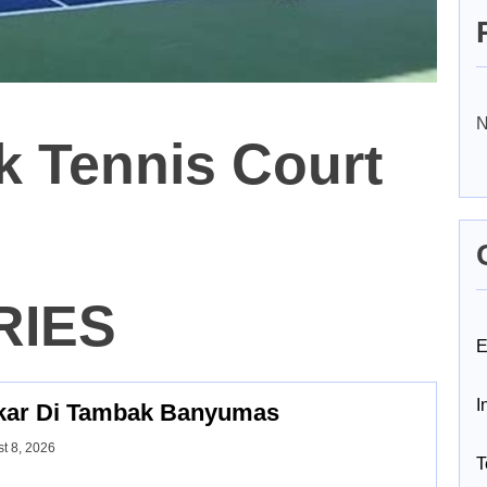
N
 Tennis Court
RIES
E
I
akar Di Tambak Banyumas
t 8, 2026
T