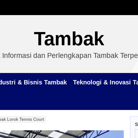
Tambak
 Informasi dan Perlengkapan Tambak Terp
dustri & Bisnis Tambak
Teknologi & Inovasi 
ak Lorok Tennis Court
S