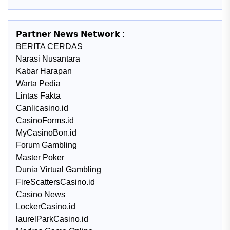
𝗣𝗮𝗿𝘁𝗻𝗲𝗿 𝗡𝗲𝘄𝘀 𝗡𝗲𝘁𝘄𝗼𝗿𝗸 :
BERITA CERDAS
Narasi Nusantara
Kabar Harapan
Warta Pedia
Lintas Fakta
Canlicasino.id
CasinoForms.id
MyCasinoBon.id
Forum Gambling
Master Poker
Dunia Virtual Gambling
FireScattersCasino.id
Casino News
LockerCasino.id
laurelParkCasino.id