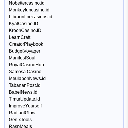
Nobettercasino.id
Monkeyfuncasino.id
Libraonlinecasinos.id
KyatCasino.ID
KroonCasino.ID
LearnCraft
CreatorPlaybook
BudgetVoyager
ManifestSoul
RoyalCasinoHub
Samosa Casino
MeulabohNews.id
TabananPost.id
BabelNews.id
TimurUpdate.id
ImproveYourself
RadiantGlow
GenixTools
RaspMeals