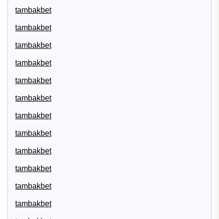
tambakbet
tambakbet
tambakbet
tambakbet
tambakbet
tambakbet
tambakbet
tambakbet
tambakbet
tambakbet
tambakbet
tambakbet