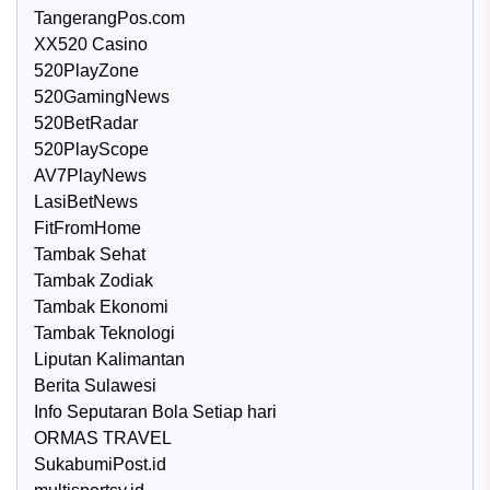
TangerangPos.com
XX520 Casino
520PlayZone
520GamingNews
520BetRadar
520PlayScope
AV7PlayNews
LasiBetNews
FitFromHome
Tambak Sehat
Tambak Zodiak
Tambak Ekonomi
Tambak Teknologi
Liputan Kalimantan
Berita Sulawesi
Info Seputaran Bola Setiap hari
ORMAS TRAVEL
SukabumiPost.id