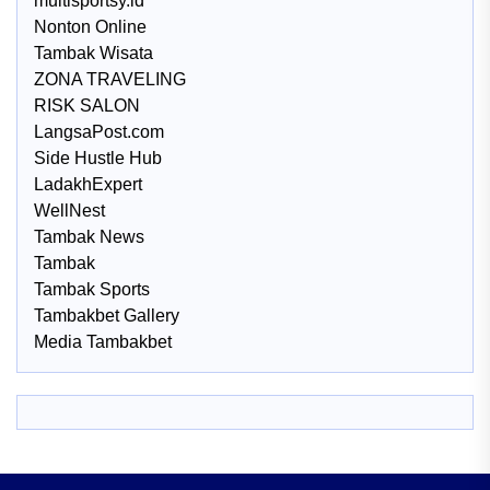
multisportsy.id
Nonton Online
Tambak Wisata
ZONA TRAVELING
RISK SALON
LangsaPost.com
Side Hustle Hub
LadakhExpert
WellNest
Tambak News
Tambak
Tambak Sports
Tambakbet Gallery
Media Tambakbet