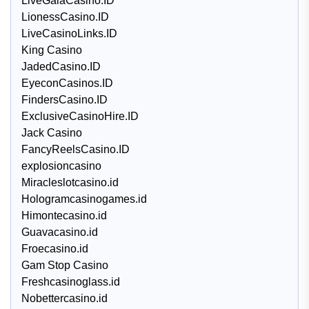
LiveGalaCasino.ID
LionessCasino.ID
LiveCasinoLinks.ID
King Casino
JadedCasino.ID
EyeconCasinos.ID
FindersCasino.ID
ExclusiveCasinoHire.ID
Jack Casino
FancyReelsCasino.ID
explosioncasino
Miracleslotcasino.id
Hologramcasinogames.id
Himontecasino.id
Guavacasino.id
Froecasino.id
Gam Stop Casino
Freshcasinoglass.id
Nobettercasino.id