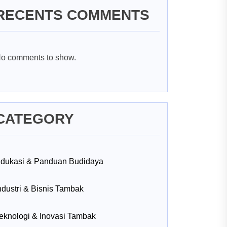
RECENTS COMMENTS
o comments to show.
CATEGORY
dukasi & Panduan Budidaya
ndustri & Bisnis Tambak
eknologi & Inovasi Tambak