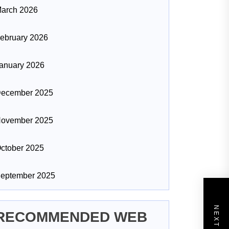
arch 2026
ebruary 2026
anuary 2026
ecember 2025
ovember 2025
ctober 2025
eptember 2025
RECOMMENDED WEB