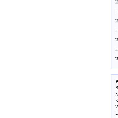
t
t
t
t
t
t
t

N
K
W
L