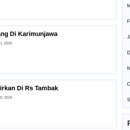
M
F
ng Di Karimunjawa
J
31, 2026
D
N
O
irkan Di Rs Tambak
30, 2026
S