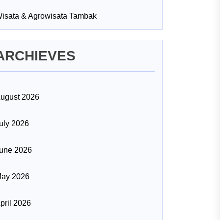
isata & Agrowisata Tambak
ARCHIEVES
ugust 2026
uly 2026
une 2026
ay 2026
pril 2026