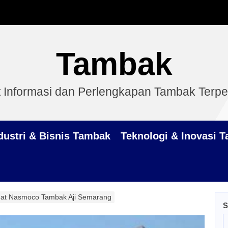
Tambak
 Informasi dan Perlengkapan Tambak Terp
dustri & Bisnis Tambak
Teknologi & Inovasi 
at Nasmoco Tambak Aji Semarang
S