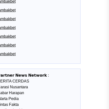
ambakbet
ambakbet
ambakbet
ambakbet
ambakbet
ambakbet
ambakbet
𝗮𝗿𝘁𝗻𝗲𝗿 𝗡𝗲𝘄𝘀 𝗡𝗲𝘁𝘄𝗼𝗿𝗸 :
BERITA CERDAS
arasi Nusantara
abar Harapan
arta Pedia
intas Fakta