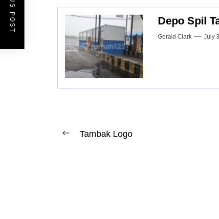
PREVIOUS POST
Depo Spil 
Gerald Clark
July 
Post
Tambak Logo
Previous
navigation
post: