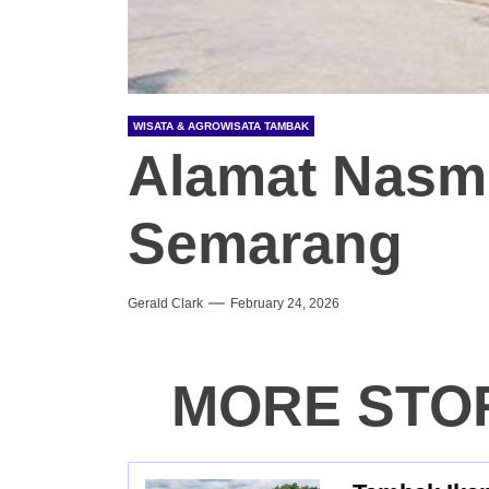
WISATA & AGROWISATA TAMBAK
Alamat Nasm
Semarang
Gerald Clark
February 24, 2026
MORE STO