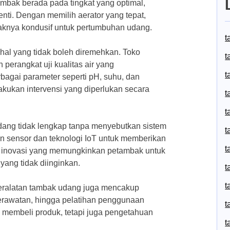
ambak berada pada tingkat yang optimal,
henti. Dengan memilih aerator yang tepat,
knya kondusif untuk pertumbuhan udang.
t
 hal yang tidak boleh diremehkan. Toko
t
erangkat uji kualitas air yang
t
gai parameter seperti pH, suhu, dan
lakukan intervensi yang diperlukan secara
t
t
dang tidak lengkap tanpa menyebutkan sistem
t
n sensor dan teknologi IoT untuk memberikan
t
ah inovasi yang memungkinkan petambak untuk
yang tidak diinginkan.
t
t
 peralatan tambak udang juga mencakup
erawatan, hingga pelatihan penggunaan
t
 membeli produk, tetapi juga pengetahuan
t