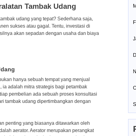
eralatan Tambak Udang
M
 tambak udang yang tepat? Sederhana saja,
F
nen sukses atau gagal. Tentu, investasi di
hasilnya akan sepadan dengan usaha dan biaya
J
D
Udang
N
 bukan hanya sebuah tempat yang menjual
 ia adalah mitra strategis bagi petambak
O
tiap pembelian ada sebuah proses konsultasi
ri tambak udang dipertimbangkan dengan
S
tan penting yang biasanya ditawarkan oleh
dalah aerator. Aerator merupakan perangkat