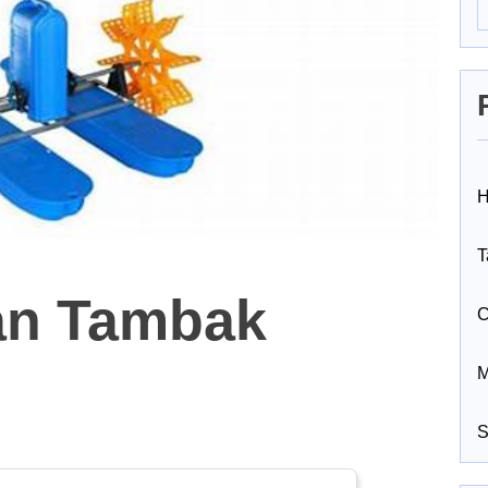
H
T
an Tambak
C
M
S