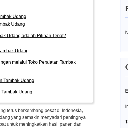
 Tambak Udang
Tambak Udang
N
ak Udang adalah Pilihan Tepat?
 Tambak Udang
gan melalui Toko Peralatan Tambak
atan Tambak Udang
E
an Tambak Udang
I
yang terus berkembang pesat di Indonesia,
udang yang semakin menyadari pentingnya
T
pat untuk meningkatkan hasil panen dan