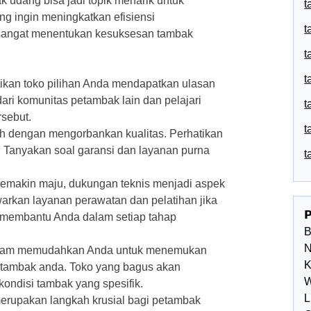
k udang bisa jadi topik menarik untuk
t
ng ingin meningkatkan efisiensi
t
a sangat menentukan kesuksesan tambak
t
t
tikan toko pilihan Anda mendapatkan ulasan
dari komunitas petambak lain dan pelajari
t
rsebut.
t
ah dengan mengorbankan kualitas. Perhatikan
n. Tanyakan soal garansi dan layanan purna
t
emakin maju, dukungan teknis menjadi aspek
arkan layanan perawatan dan pelatihan jika

p membantu Anda dalam setiap tahap
N
eragam memudahkan Anda untuk menemukan
K
n tambak anda. Toko yang bagus akan
W
ondisi tambak yang spesifik.
L
merupakan langkah krusial bagi petambak