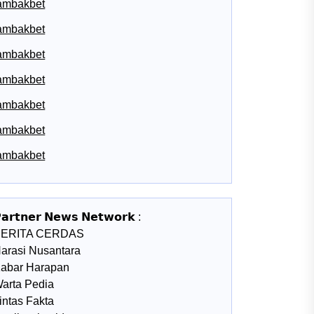
ambakbet
ambakbet
ambakbet
ambakbet
ambakbet
ambakbet
ambakbet
𝗮𝗿𝘁𝗻𝗲𝗿 𝗡𝗲𝘄𝘀 𝗡𝗲𝘁𝘄𝗼𝗿𝗸 :
BERITA CERDAS
arasi Nusantara
abar Harapan
arta Pedia
intas Fakta