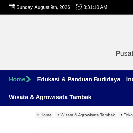
Skip
Sunday, August 9th, 2026
8:31:11 AM
to
the
content
Pusat
Home
Edukasi & Panduan Budidaya
In
Wisata & Agrowisata Tambak
Home
Wisata & Agrowisata Tambak
Toko