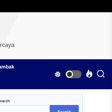
ercaya
Tambak
earch
Search