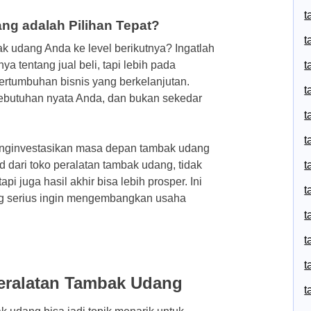
t
g adalah Pilihan Tepat?
t
 udang Anda ke level berikutnya? Ingatlah
t
 tentang jual beli, tapi lebih pada
rtumbuhan bisnis yang berkelanjutan.
t
 kebutuhan nyata Anda, dan bukan sekedar
t
t
 menginvestasikan masa depan tambak udang
t
dari toko peralatan tambak udang, tidak
i juga hasil akhir bisa lebih prosper. Ini
t
ng serius ingin mengembangkan usaha
t
t
t
eralatan Tambak Udang
t