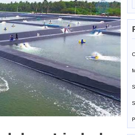
C
M
S
S
P