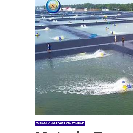
WISATA & AGROWISATA TAMBAK