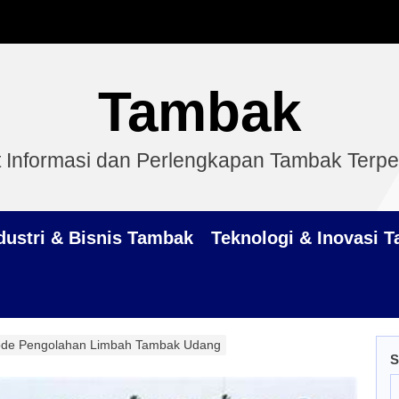
Tambak
 Informasi dan Perlengkapan Tambak Terp
dustri & Bisnis Tambak
Teknologi & Inovasi 
de Pengolahan Limbah Tambak Udang
S