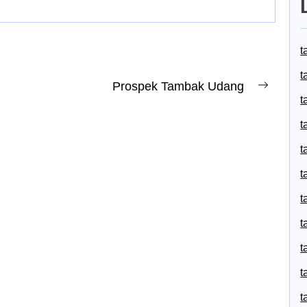
t
t
Prospek Tambak Udang
Next
t
post:
t
t
t
t
t
t
t
t