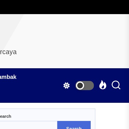
ercaya
Tambak
earch
Search