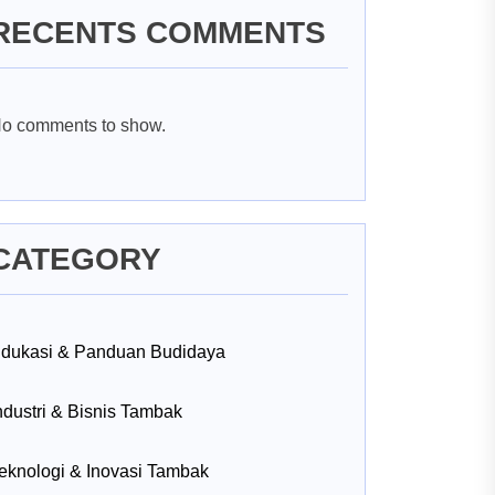
RECENTS COMMENTS
o comments to show.
CATEGORY
dukasi & Panduan Budidaya
ndustri & Bisnis Tambak
eknologi & Inovasi Tambak