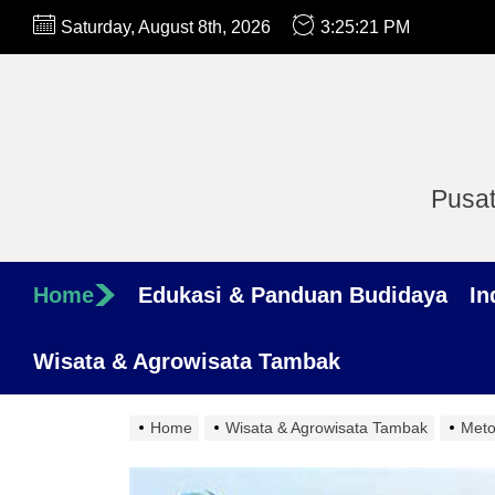
Skip
Saturday, August 8th, 2026
3:25:22 PM
to
the
content
Pusat
Home
Edukasi & Panduan Budidaya
In
Wisata & Agrowisata Tambak
Home
Wisata & Agrowisata Tambak
Meto