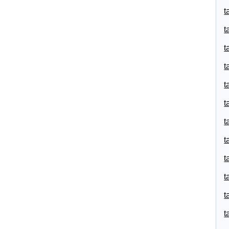
t
t
t
t
t
t
t
t
t
t
t
t