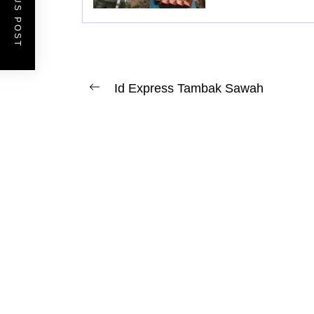
PREVIOUS POST
Post
Id Express Tambak Sawah
Previous
navigation
post: