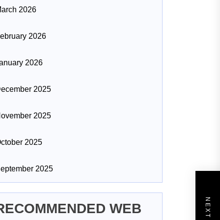
arch 2026
ebruary 2026
anuary 2026
ecember 2025
ovember 2025
ctober 2025
eptember 2025
RECOMMENDED WEB