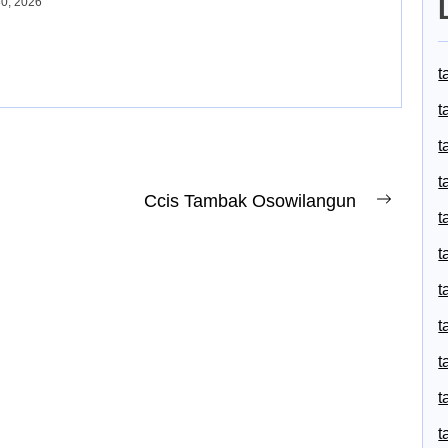
30, 2026
t
t
t
t
Ccis Tambak Osowilangun
Next
t
post:
t
t
t
t
t
t