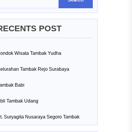
RECENTS POST
ondok Wisata Tambak Yudha
elurahan Tambak Rejo Surabaya
ambak Babi
bli Tambak Udang
t. Suryagita Nusaraya Segoro Tambak