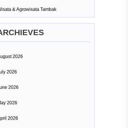
isata & Agrowisata Tambak
ARCHIEVES
ugust 2026
uly 2026
une 2026
ay 2026
pril 2026