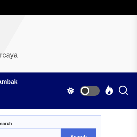
ercaya
Tambak
earch
Search