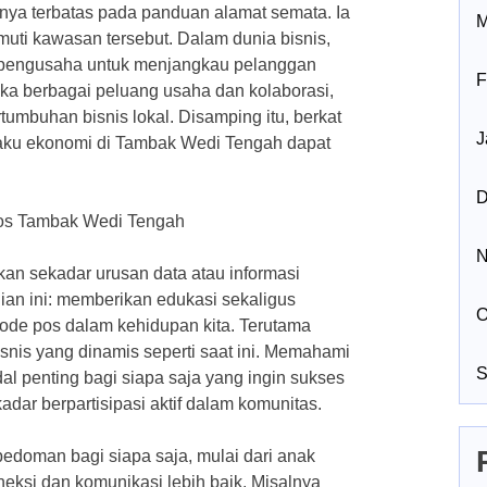
ya terbatas pada panduan alamat semata. Ia
M
muti kawasan tersebut. Dalam dunia bisnis,
 pengusaha untuk menjangkau pelanggan
F
a berbagai peluang usaha dan kolaborasi,
umbuhan bisnis lokal. Disamping itu, berkat
J
rilaku ekonomi di Tambak Wedi Tengah dapat
D
os Tambak Wedi Tengah
N
n sekadar urusan data atau informasi
lian ini: memberikan edukasi sekaligus
O
kode pos dalam kehidupan kita. Terutama
nis yang dinamis seperti saat ini. Memahami
S
al penting bagi siapa saja yang ingin sukses
adar berpartisipasi aktif dalam komunitas.
doman bagi siapa saja, mulai dari anak
eksi dan komunikasi lebih baik. Misalnya