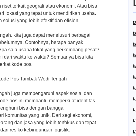
riset terkait geografi atau ekonomi. Atau bisa
i lokasi yang tepat untuk mendirikan usaha.
lusi yang lebih efektif dan efisien.
t
t
h, kita juga dapat menelusuri berbagai
 sebelumnya. Contohnya, berapa banyak
t
? Apa saja usaha lokal yang berkembang pesat?
t
i dari waktu ke waktu? Semuanya bisa kita
erkat kode pos.
t
t
Kode Pos Tambak Wedi Tengah
t
engah juga mempengaruhi aspek sosial dan
t
 kode pos ini membantu memperkuat identitas
 penghuni bisa dengan bangga
t
ari komunitas yang unik. Dari segi ekonomi,
t
arang dan jasa yang lebih terfokus dan tepat
dari resiko kebingungan logistik.
t