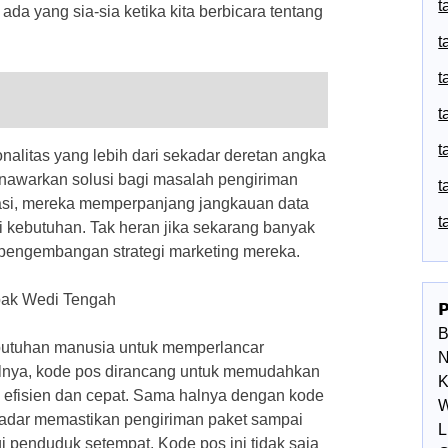
t
ada yang sia-sia ketika kita berbicara tentang
t
t
t
t
nalitas yang lebih dari sekadar deretan angka
menawarkan solusi bagi masalah pengiriman
t
rmasi, mereka memperpanjang jangkauan data
t
i kebutuhan. Tak heran jika sekarang banyak
pengembangan strategi marketing mereka.
ak Wedi Tengah

kebutuhan manusia untuk memperlancar
N
walnya, kode pos dirancang untuk memudahkan
K
h efisien dan cepat. Sama halnya dengan kode
W
adar memastikan pengiriman paket sampai
L
agi penduduk setempat. Kode pos ini tidak saja