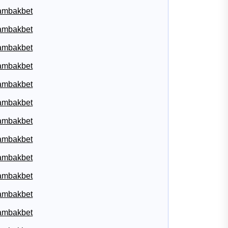
ambakbet
ambakbet
ambakbet
ambakbet
ambakbet
ambakbet
ambakbet
ambakbet
ambakbet
ambakbet
ambakbet
ambakbet