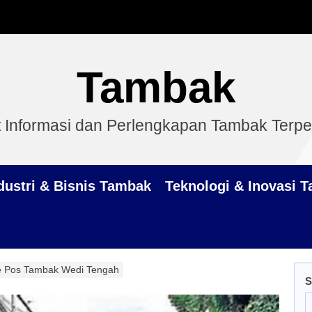
Tambak
 Informasi dan Perlengkapan Tambak Terp
dustri & Bisnis Tambak
Teknologi & Inovasi 
 Pos Tambak Wedi Tengah
S