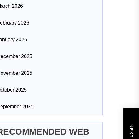
arch 2026
ebruary 2026
anuary 2026
ecember 2025
ovember 2025
ctober 2025
eptember 2025
RECOMMENDED WEB