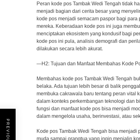
Peran kode pos Tambak Wedi Tengah tidak han
menjadi bagian dari cerita besar yang menyeli
kode pos menjadi semacam paspor bagi para
mereka. Keberadaan kode pos ini juga membuk
menciptakan ekosistem yang kondusif bagi pert
kode pos ini pula, analisis demografi dan pe
dilakukan secara lebih akurat.
—H2: Tujuan dan Manfaat Membahas Kode P
Membahas kode pos Tambak Wedi Tengah buka
belaka. Ada tujuan lebih besar di balik pengga
membuka cakrawala baru tentang peran vital 
dalam konteks perkembangan teknologi dan bis
fungsi dan manfaat kode pos bisa menjadi mod
dalam mengelola usaha, berinvestasi, atau sek
Kode pos Tambak Wedi Tengah bisa menjadi pe
muda sampai orangtua yang ingin menjalin kon