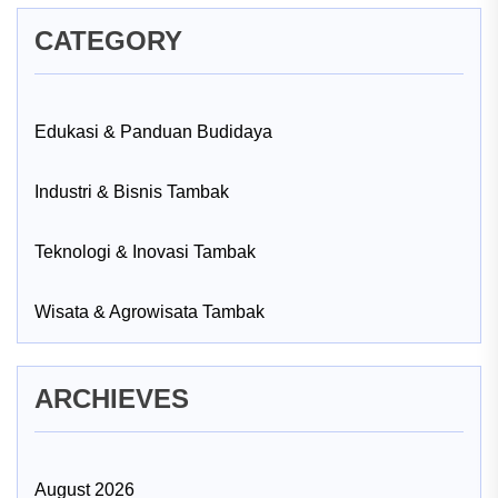
CATEGORY
Edukasi & Panduan Budidaya
Industri & Bisnis Tambak
Teknologi & Inovasi Tambak
Wisata & Agrowisata Tambak
ARCHIEVES
August 2026