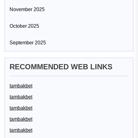
November 2025
October 2025
September 2025
RECOMMENDED WEB LINKS
tambakbet
tambakbet
tambakbet
tambakbet
tambakbet