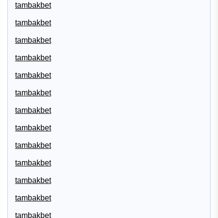
tambakbet
tambakbet
tambakbet
tambakbet
tambakbet
tambakbet
tambakbet
tambakbet
tambakbet
tambakbet
tambakbet
tambakbet
tambakbet