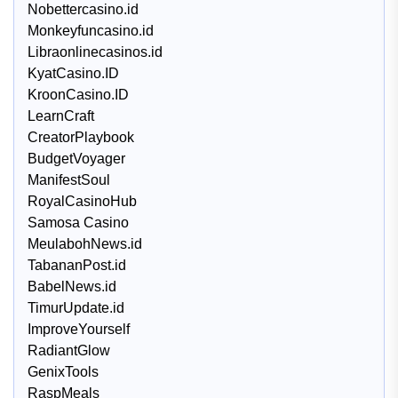
Nobettercasino.id
Monkeyfuncasino.id
Libraonlinecasinos.id
KyatCasino.ID
KroonCasino.ID
LearnCraft
CreatorPlaybook
BudgetVoyager
ManifestSoul
RoyalCasinoHub
Samosa Casino
MeulabohNews.id
TabananPost.id
BabelNews.id
TimurUpdate.id
ImproveYourself
RadiantGlow
GenixTools
RaspMeals