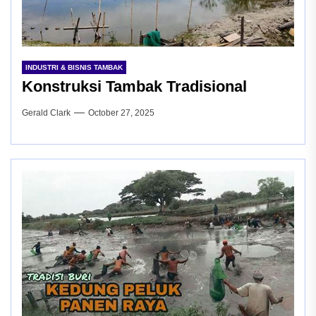
INDUSTRI & BISNIS TAMBAK
Konstruksi Tambak Tradisional
Gerald Clark
October 27, 2025