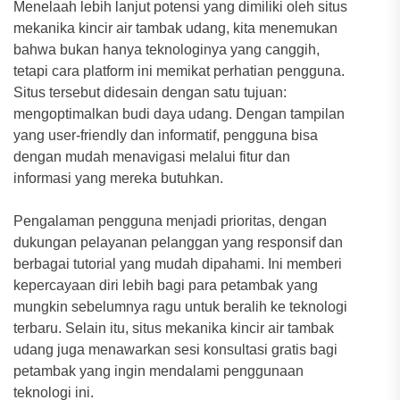
Menelaah lebih lanjut potensi yang dimiliki oleh situs
mekanika kincir air tambak udang, kita menemukan
bahwa bukan hanya teknologinya yang canggih,
tetapi cara platform ini memikat perhatian pengguna.
Situs tersebut didesain dengan satu tujuan:
mengoptimalkan budi daya udang. Dengan tampilan
yang user-friendly dan informatif, pengguna bisa
dengan mudah menavigasi melalui fitur dan
informasi yang mereka butuhkan.
Pengalaman pengguna menjadi prioritas, dengan
dukungan pelayanan pelanggan yang responsif dan
berbagai tutorial yang mudah dipahami. Ini memberi
kepercayaan diri lebih bagi para petambak yang
mungkin sebelumnya ragu untuk beralih ke teknologi
terbaru. Selain itu, situs mekanika kincir air tambak
udang juga menawarkan sesi konsultasi gratis bagi
petambak yang ingin mendalami penggunaan
teknologi ini.