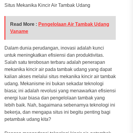
Situs Mekanika Kincir Air Tambak Udang
Read More :
Pengelolaan Air Tambak Udang
Vaname
Dalam dunia perudangan, inovasi adalah kunci
untuk meningkatkan efisiensi dan produktivitas.
Salah satu terobosan terbaru adalah penerapan
mekanika kincir air pada tambak udang yang dapat
kalian akses melalui situs mekanika kincir air tambak
udang. Mekanisme ini bukan sekadar teknologi
biasa; ini adalah revolusi yang menawarkan efisiensi
energi luar biasa dan pengelolaan tambak yang
lebih baik. Nah, bagaimana sebenarnya teknologi ini
bekerja, dan mengapa situs ini begitu penting bagi
petambak udang kita?