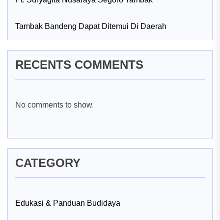
Tambak Bandeng Dapat Ditemui Di Daerah
RECENTS COMMENTS
No comments to show.
CATEGORY
Edukasi & Panduan Budidaya