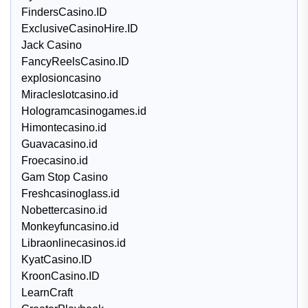
FindersCasino.ID
ExclusiveCasinoHire.ID
Jack Casino
FancyReelsCasino.ID
explosioncasino
Miracleslotcasino.id
Hologramcasinogames.id
Himontecasino.id
Guavacasino.id
Froecasino.id
Gam Stop Casino
Freshcasinoglass.id
Nobettercasino.id
Monkeyfuncasino.id
Libraonlinecasinos.id
KyatCasino.ID
KroonCasino.ID
LearnCraft