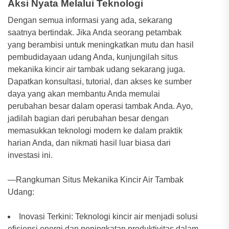
Aksi Nyata Melalui Teknologi
Dengan semua informasi yang ada, sekarang
saatnya bertindak. Jika Anda seorang petambak
yang berambisi untuk meningkatkan mutu dan hasil
pembudidayaan udang Anda, kunjungilah situs
mekanika kincir air tambak udang sekarang juga.
Dapatkan konsultasi, tutorial, dan akses ke sumber
daya yang akan membantu Anda memulai
perubahan besar dalam operasi tambak Anda. Ayo,
jadilah bagian dari perubahan besar dengan
memasukkan teknologi modern ke dalam praktik
harian Anda, dan nikmati hasil luar biasa dari
investasi ini.
—Rangkuman Situs Mekanika Kincir Air Tambak
Udang:
Inovasi Terkini: Teknologi kincir air menjadi solusi
efisiensi energi dan peningkatan produktivitas dalam