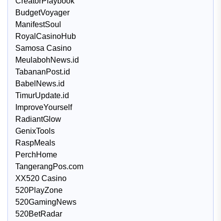
CreatorPlaybook
BudgetVoyager
ManifestSoul
RoyalCasinoHub
Samosa Casino
MeulabohNews.id
TabananPost.id
BabelNews.id
TimurUpdate.id
ImproveYourself
RadiantGlow
GenixTools
RaspMeals
PerchHome
TangerangPos.com
XX520 Casino
520PlayZone
520GamingNews
520BetRadar