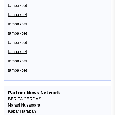
tambakbet
tambakbet
tambakbet
tambakbet
tambakbet
tambakbet
tambakbet
tambakbet
𝗣𝗮𝗿𝘁𝗻𝗲𝗿 𝗡𝗲𝘄𝘀 𝗡𝗲𝘁𝘄𝗼𝗿𝗸 :
BERITA CERDAS
Narasi Nusantara
Kabar Harapan