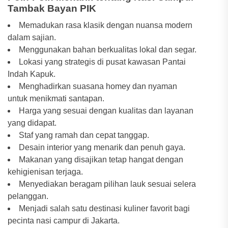
Tambak Bayan PIK
Memadukan rasa klasik dengan nuansa modern
dalam sajian.
Menggunakan bahan berkualitas lokal dan segar.
Lokasi yang strategis di pusat kawasan Pantai
Indah Kapuk.
Menghadirkan suasana homey dan nyaman
untuk menikmati santapan.
Harga yang sesuai dengan kualitas dan layanan
yang didapat.
Staf yang ramah dan cepat tanggap.
Desain interior yang menarik dan penuh gaya.
Makanan yang disajikan tetap hangat dengan
kehigienisan terjaga.
Menyediakan beragam pilihan lauk sesuai selera
pelanggan.
Menjadi salah satu destinasi kuliner favorit bagi
pecinta nasi campur di Jakarta.