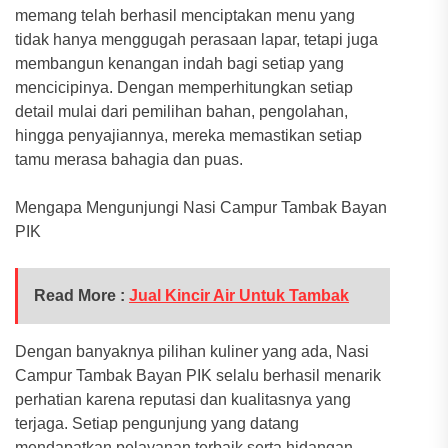
memang telah berhasil menciptakan menu yang
tidak hanya menggugah perasaan lapar, tetapi juga
membangun kenangan indah bagi setiap yang
mencicipinya. Dengan memperhitungkan setiap
detail mulai dari pemilihan bahan, pengolahan,
hingga penyajiannya, mereka memastikan setiap
tamu merasa bahagia dan puas.
Mengapa Mengunjungi Nasi Campur Tambak Bayan
PIK
Read More :
Jual Kincir Air Untuk Tambak
Dengan banyaknya pilihan kuliner yang ada, Nasi
Campur Tambak Bayan PIK selalu berhasil menarik
perhatian karena reputasi dan kualitasnya yang
terjaga. Setiap pengunjung yang datang
mendapatkan pelayanan terbaik serta hidangan