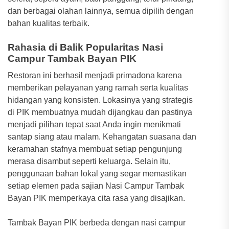
dan berbagai olahan lainnya, semua dipilih dengan
bahan kualitas terbaik.
Rahasia di Balik Popularitas Nasi
Campur Tambak Bayan PIK
Restoran ini berhasil menjadi primadona karena
memberikan pelayanan yang ramah serta kualitas
hidangan yang konsisten. Lokasinya yang strategis
di PIK membuatnya mudah dijangkau dan pastinya
menjadi pilihan tepat saat Anda ingin menikmati
santap siang atau malam. Kehangatan suasana dan
keramahan stafnya membuat setiap pengunjung
merasa disambut seperti keluarga. Selain itu,
penggunaan bahan lokal yang segar memastikan
setiap elemen pada sajian Nasi Campur Tambak
Bayan PIK memperkaya cita rasa yang disajikan.
Tambak Bayan PIK berbeda dengan nasi campur