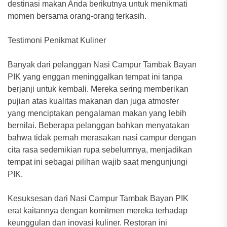
destinasi makan Anda berikutnya untuk menikmati
momen bersama orang-orang terkasih.
Testimoni Penikmat Kuliner
Banyak dari pelanggan Nasi Campur Tambak Bayan
PIK yang enggan meninggalkan tempat ini tanpa
berjanji untuk kembali. Mereka sering memberikan
pujian atas kualitas makanan dan juga atmosfer
yang menciptakan pengalaman makan yang lebih
bernilai. Beberapa pelanggan bahkan menyatakan
bahwa tidak pernah merasakan nasi campur dengan
cita rasa sedemikian rupa sebelumnya, menjadikan
tempat ini sebagai pilihan wajib saat mengunjungi
PIK.
Kesuksesan dari Nasi Campur Tambak Bayan PIK
erat kaitannya dengan komitmen mereka terhadap
keunggulan dan inovasi kuliner. Restoran ini