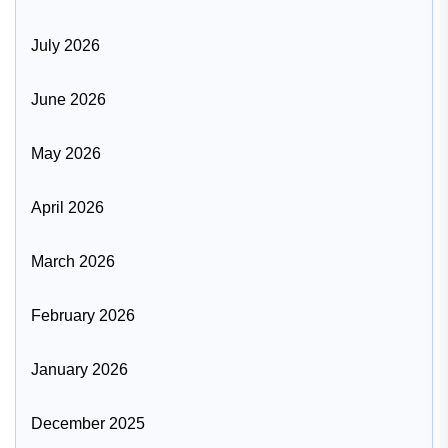
July 2026
June 2026
May 2026
April 2026
March 2026
February 2026
January 2026
December 2025