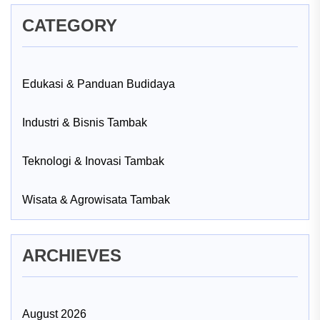
CATEGORY
Edukasi & Panduan Budidaya
Industri & Bisnis Tambak
Teknologi & Inovasi Tambak
Wisata & Agrowisata Tambak
ARCHIEVES
August 2026