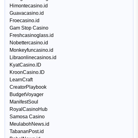
Himontecasino.id
Guavacasino.id
Froecasino.id
Gam Stop Casino
Freshcasinoglass.id
Nobettercasino.id
Monkeyfuncasino.id
Libraonlinecasinos.id
KyatCasino.ID
KroonCasino.ID
LearnCraft
CreatorPlaybook
BudgetVoyager
ManifestSoul
RoyalCasinoHub
Samosa Casino
MeulabohNews.id
TabananPost.id