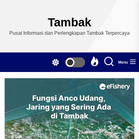
Skip
to
the
Tambak
content
Pusat Informasi dan Perlengkapan Tambak Terpercaya
Menu