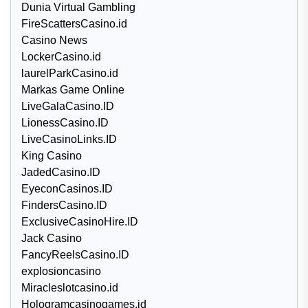
Dunia Virtual Gambling
FireScattersCasino.id
Casino News
LockerCasino.id
laurelParkCasino.id
Markas Game Online
LiveGalaCasino.ID
LionessCasino.ID
LiveCasinoLinks.ID
King Casino
JadedCasino.ID
EyeconCasinos.ID
FindersCasino.ID
ExclusiveCasinoHire.ID
Jack Casino
FancyReelsCasino.ID
explosioncasino
Miracleslotcasino.id
Hologramcasinogames.id