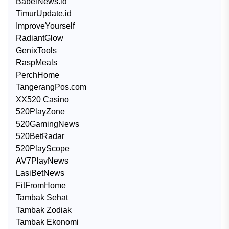
BabelNews.id
TimurUpdate.id
ImproveYourself
RadiantGlow
GenixTools
RaspMeals
PerchHome
TangerangPos.com
XX520 Casino
520PlayZone
520GamingNews
520BetRadar
520PlayScope
AV7PlayNews
LasiBetNews
FitFromHome
Tambak Sehat
Tambak Zodiak
Tambak Ekonomi