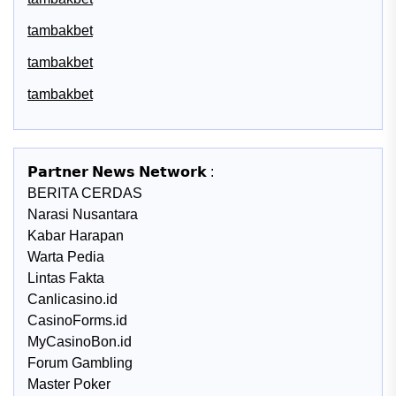
tambakbet
tambakbet
tambakbet
𝗣𝗮𝗿𝘁𝗻𝗲𝗿 𝗡𝗲𝘄𝘀 𝗡𝗲𝘁𝘄𝗼𝗿𝗸 :
BERITA CERDAS
Narasi Nusantara
Kabar Harapan
Warta Pedia
Lintas Fakta
Canlicasino.id
CasinoForms.id
MyCasinoBon.id
Forum Gambling
Master Poker