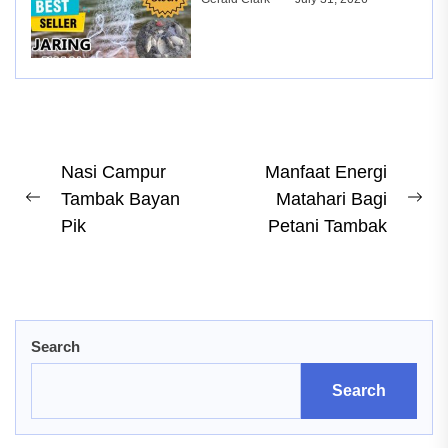
Post
Nasi Campur
Manfaat Energi
Tambak Bayan
Matahari Bagi
navigation
Previous
Ne
Pik
Petani Tambak
post:
pos
Search
Search