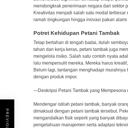
mendongkrak penerimaan negara dari sektor p
Kreativitas menjadi salah satu modal terbesar
ramah lingkungan hingga inovasi pakan alami
Potret Kehidupan Petani Tambak
Tetap bertahan di tengah badai, itulah sembo
tahan dan kerja keras, petani tambak juga m
mengelola risiko. Salah satu contoh nyata ad
lalu mempersulit mereka. Mereka harus kreatif,
Belum lagi, tantangan menghadapi murahnya h
dengan produk impor.
—Deskripsi Petani Tambak yang Mempesona 
Mendengar istilah petani tambak, banyak oran
dimaksud dengan petani tambak tersebut. Pek
mengandalkan fisik seperti yang banyak diba
pengetahuan manajemen serta adaptasi teknol