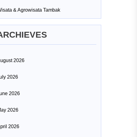
isata & Agrowisata Tambak
ARCHIEVES
ugust 2026
uly 2026
une 2026
ay 2026
pril 2026