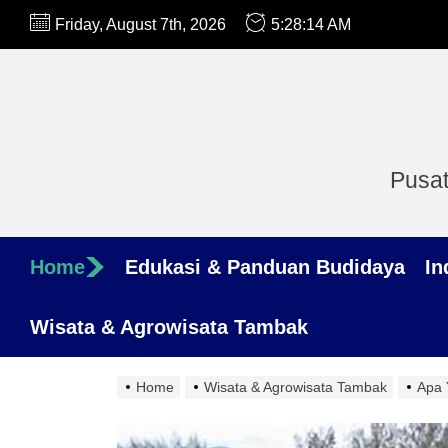
Skip
Friday, August 7th, 2026
5:28:15 AM
to
the
content
Pusat
Home
Edukasi & Panduan Budidaya
In
Wisata & Agrowisata Tambak
Home
Wisata & Agrowisata Tambak
Apa 