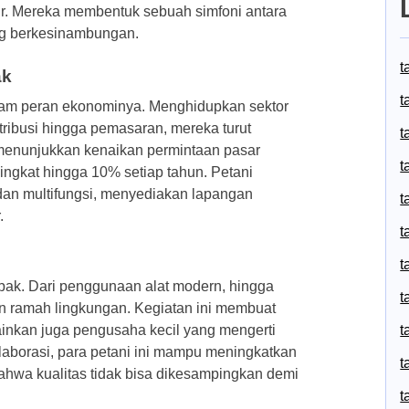
ir. Mereka membentuk sebuah simfoni antara
ing berkesinambungan.
t
ak
t
dalam peran ekonominya. Menghidupkan sektor
tribusi hingga pemasaran, mereka turut
t
k menunjukkan kenaikan permintaan pasar
t
ningkat hingga 10% setiap tahun. Petani
 dan multifungsi, menyediakan lapangan
t
.
t
t
mbak. Dari penggunaan alat modern, hingga
t
dan ramah lingkungan. Kegiatan ini membuat
t
inkan juga pengusaha kecil yang mengerti
laborasi, para petani ini mampu meningkatkan
t
bahwa kualitas tidak bisa dikesampingkan demi
t