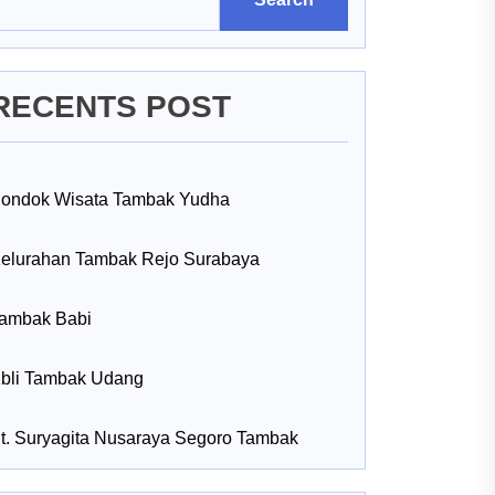
RECENTS POST
ondok Wisata Tambak Yudha
elurahan Tambak Rejo Surabaya
ambak Babi
bli Tambak Udang
t. Suryagita Nusaraya Segoro Tambak