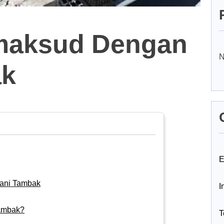
maksud Dengan
N
ak
E
tani Tambak
I
ambak?
T