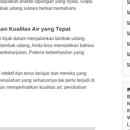
endapatkan praktik lapangan yang nyata. Siapa
t
tambak udang sukses berkat memahami
t
t
n Kualitas Air yang Tepat
t
han bijak dalam menjalankan tambak udang.
t
 tambak udang, Anda bisa memastikan bahwa
 berkelanjutan. Potensi keberhasilan yang
t
t
fektif dan terus belajar dari mereka yang
esalahan yang seharusnya tak perlu terjadi di
gan memperhatikan kualitas air; perubahan

N
K
W
L