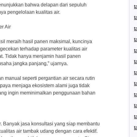
menunjukkan bahwa delapan dari sepuluh
t
 pengelolaan kualitas air.
t
r Air
t
t
il meraih hasil panen maksimal, kuncinya
gecekan terhadap parameter kualitas air
t
at. Tidak hanya menjamin hasil panen
t
saha jangka panjang,” ujarnya.
t
n manual seperti pergantian air secara rutin
t
paya menjaga ekosistem alami juga tidak
agi yang ingin meminimalkan penggunaan bahan
t
t
t
r. Banyak jasa konsultasi yang siap membantu
t
itas air tambak udang dengan cara efektif.