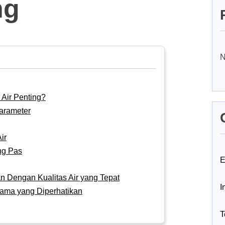
ng
N
Air Penting?
arameter
ir
ng Pas
E
n Dengan Kualitas Air yang Tepat
I
tama yang Diperhatikan
T