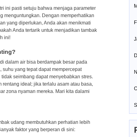
M
ri ini pasti setuju bahwa menjaga parameter
 yang menguntungkan. Dengan memperhatikan
F
aian yang diperlukan, Anda akan menikmati
apakah Anda tertarik untuk menjadikan tambak
 ini!
J
nting?
D
 di dalam air bisa berdampak besar pada
, suhu yang tepat dapat mempercepat
N
 tidak seimbang dapat menyebabkan stres.
entang ideal; jika terlalu asam atau basa,
O
uar zona nyaman mereka. Mari kita dalami
S
tambak udang membutuhkan perhatian lebih
nyak faktor yang berperan di sini: