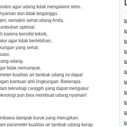
sisten agar udang tidak mengalami stres.
 nyaman dan tidak terganggu.
igen, semakin sehat udang Anda.
t
tumbuhan optimal.
t
karena bersifat toksik.
tur agar tidak berlebihan.
t
ngkungan yang sehat.
t
tuasi.
kang udang.
t
agar tidak menumpuk.
t
eter kualitas air tambak udang ini dapat
engan bantuan ahli lingkungan. Beberapa
t
lam teknologi canggih yang dapat mengukur
t
, teknologi pun bisa membuat udang nyaman!
t
t
membawa dampak buruk yang merugikan.
t
am parameter kualitas air tambak udang kerap