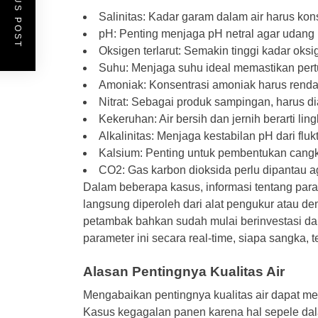
PREVIOUS POST
Salinitas: Kadar garam dalam air harus kon
pH: Penting menjaga pH netral agar udang
Oksigen terlarut: Semakin tinggi kadar oks
Suhu: Menjaga suhu ideal memastikan per
Amoniak: Konsentrasi amoniak harus rendah 
Nitrat: Sebagai produk sampingan, harus dia
Kekeruhan: Air bersih dan jernih berarti li
Alkalinitas: Menjaga kestabilan pH dari fluk
Kalsium: Penting untuk pembentukan cang
CO2: Gas karbon dioksida perlu dipantau 
Dalam beberapa kasus, informasi tentang param
langsung diperoleh dari alat pengukur atau d
petambak bahkan sudah mulai berinvestasi da
parameter ini secara real-time, siapa sangka
Alasan Pentingnya Kualitas Air
Mengabaikan pentingnya kualitas air dapat 
Kasus kegagalan panen karena hal sepele dal