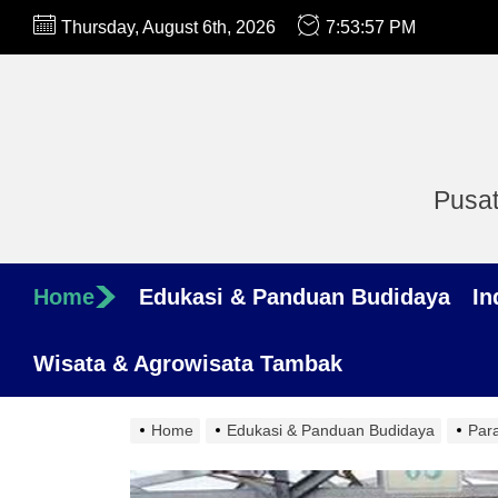
Skip
Thursday, August 6th, 2026
7:53:58 PM
to
the
content
Pusat
Home
Edukasi & Panduan Budidaya
In
Wisata & Agrowisata Tambak
Home
Edukasi & Panduan Budidaya
Par