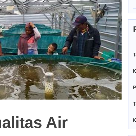
T
K
P
T
litas Air
K