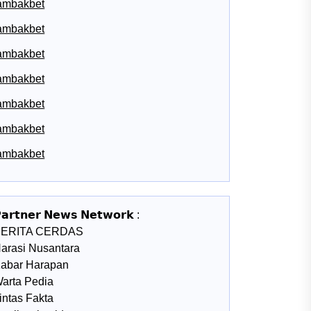
ambakbet
ambakbet
ambakbet
ambakbet
ambakbet
ambakbet
ambakbet
𝗮𝗿𝘁𝗻𝗲𝗿 𝗡𝗲𝘄𝘀 𝗡𝗲𝘁𝘄𝗼𝗿𝗸 :
BERITA CERDAS
arasi Nusantara
abar Harapan
arta Pedia
intas Fakta