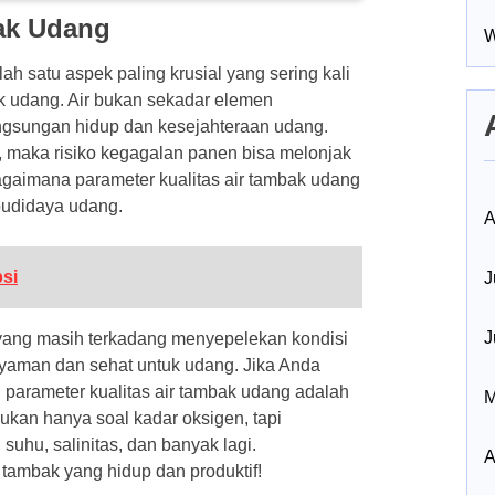
bak Udang
W
h satu aspek paling krusial yang sering kali
ak udang. Air bukan sekadar elemen
angsungan hidup dan kesejahteraan udang.
k, maka risiko kegagalan panen bisa melonjak
bagaimana parameter kualitas air tambak udang
budidaya udang.
A
si
J
J
yang masih terkadang menyepelekan kondisi
 nyaman dan sehat untuk udang. Jika Anda
 parameter kualitas air tambak udang adalah
M
 bukan hanya soal kadar oksigen, tapi
hu, salinitas, dan banyak lagi.
A
ambak yang hidup dan produktif!