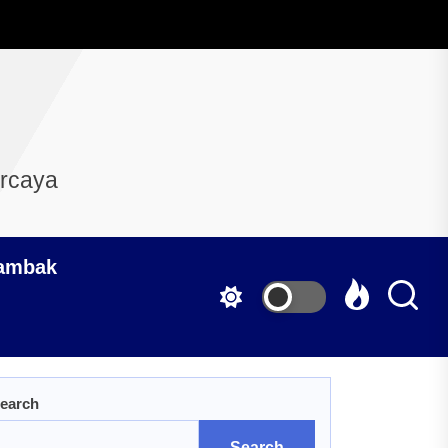
ercaya
Tambak
earch
Search