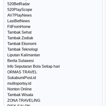
520BetRadar
520PlayScope
AV7PlayNews
LasiBetNews
FitFromHome
Tambak Sehat
Tambak Zodiak
Tambak Ekonomi
Tambak Teknologi
Liputan Kalimantan
Berita Sulawesi
Info Seputaran Bola Setiap hari
ORMAS TRAVEL
SukabumiPost.id
multisportsy.id
Nonton Online
Tambak Wisata
ZONA TRAVELING