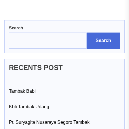
post:
pos
Search
Search
RECENTS POST
Tambak Babi
Kbli Tambak Udang
Pt. Suryagita Nusaraya Segoro Tambak