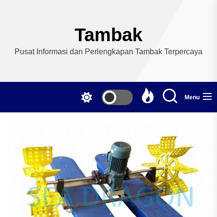
Skip
to
the
Tambak
content
Pusat Informasi dan Perlengkapan Tambak Terpercaya
Menu