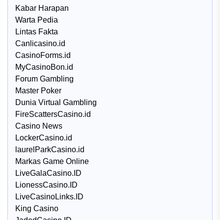
Kabar Harapan
Warta Pedia
Lintas Fakta
Canlicasino.id
CasinoForms.id
MyCasinoBon.id
Forum Gambling
Master Poker
Dunia Virtual Gambling
FireScattersCasino.id
Casino News
LockerCasino.id
laurelParkCasino.id
Markas Game Online
LiveGalaCasino.ID
LionessCasino.ID
LiveCasinoLinks.ID
King Casino