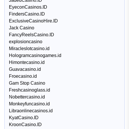
JadedCasino.ID
EyeconCasinos.ID
FindersCasino.ID
ExclusiveCasinoHire.ID
Jack Casino
FancyReelsCasino.ID
explosioncasino
Miracleslotcasino.id
Hologramcasinogames.id
Himontecasino.id
Guavacasino.id
Froecasino.id
Gam Stop Casino
Freshcasinoglass.id
Nobettercasino.id
Monkeyfuncasino.id
Libraonlinecasinos.id
KyatCasino.ID
KroonCasino.ID