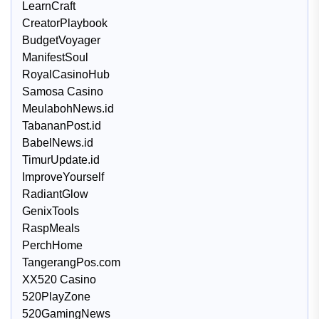
LearnCraft
CreatorPlaybook
BudgetVoyager
ManifestSoul
RoyalCasinoHub
Samosa Casino
MeulabohNews.id
TabananPost.id
BabelNews.id
TimurUpdate.id
ImproveYourself
RadiantGlow
GenixTools
RaspMeals
PerchHome
TangerangPos.com
XX520 Casino
520PlayZone
520GamingNews