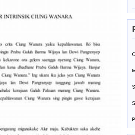
C
M
S
S
P