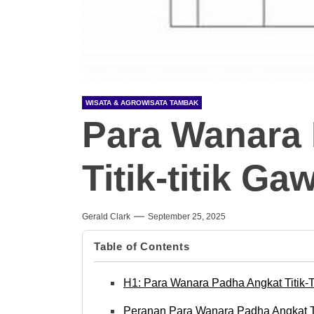
WISATA & AGROWISATA TAMBAK
Para Wanara
Titik-titik G
Gerald Clark
September 25, 2025
Table of Contents
H1: Para Wanara Padha Angkat Titik-
Peranan Para Wanara Padha Angkat Ti