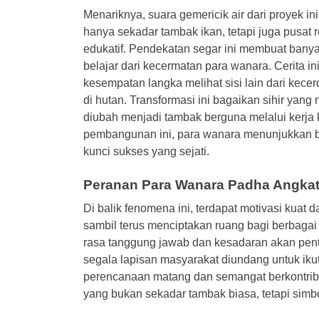
Menariknya, suara gemericik air dari proyek 
hanya sekadar tambak ikan, tetapi juga pusa
edukatif. Pendekatan segar ini membuat bany
belajar dari kecermatan para wanara. Cerita i
kesempatan langka melihat sisi lain dari kecer
di hutan. Transformasi ini bagaikan sihir yan
diubah menjadi tambak berguna melalui kerja 
pembangunan ini, para wanara menunjukkan b
kunci sukses yang sejati.
Peranan Para Wanara Padha Angkat 
Di balik fenomena ini, terdapat motivasi kuat 
sambil terus menciptakan ruang bagi berbagai 
rasa tanggung jawab dan kesadaran akan pent
segala lapisan masyarakat diundang untuk ikut
perencanaan matang dan semangat berkontrib
yang bukan sekadar tambak biasa, tetapi simbo