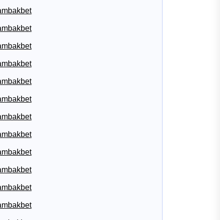
ambakbet
ambakbet
ambakbet
ambakbet
ambakbet
ambakbet
ambakbet
ambakbet
ambakbet
ambakbet
ambakbet
ambakbet