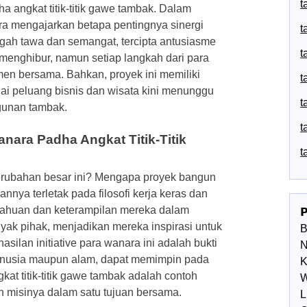
t
ha angkat titik-titik gawe tambak. Dalam
a mengajarkan betapa pentingnya sinergi
t
ngah tawa dan semangat, tercipta antusiasme
t
a menghibur, namun setiap langkah dari para
n bersama. Bahkan, proyek ini memiliki
t
gai peluang bisnis dan wisata kini menunggu
t
ngunan tambak.
t
anara Padha Angkat Titik-Titik
t
ubahan besar ini? Mengapa proyek bangun
nya terletak pada filosofi kerja keras dan
tahuan dan keterampilan mereka dalam

yak pihak, menjadikan mereka inspirasi untuk
silan initiative para wanara ini adalah bukti
N
 manusia maupun alam, dapat memimpin pada
K
at titik-titik gawe tambak adalah contoh
W
n misinya dalam satu tujuan bersama.
L