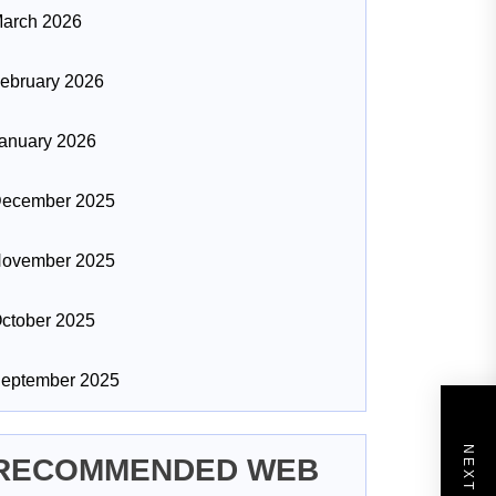
arch 2026
ebruary 2026
anuary 2026
ecember 2025
ovember 2025
ctober 2025
eptember 2025
RECOMMENDED WEB