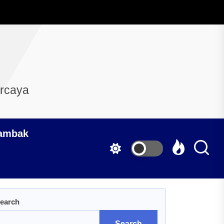
ercaya
Tambak
earch
Search