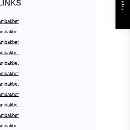
NEXT POST
LINKS
ambakbet
ambakbet
ambakbet
ambakbet
ambakbet
ambakbet
ambakbet
ambakbet
ambakbet
ambakbet
ambakbet