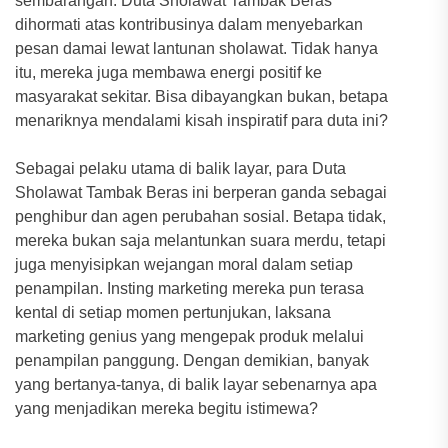
sembarangan. Duta Sholawat Tambak Beras
dihormati atas kontribusinya dalam menyebarkan
pesan damai lewat lantunan sholawat. Tidak hanya
itu, mereka juga membawa energi positif ke
masyarakat sekitar. Bisa dibayangkan bukan, betapa
menariknya mendalami kisah inspiratif para duta ini?
Sebagai pelaku utama di balik layar, para Duta
Sholawat Tambak Beras ini berperan ganda sebagai
penghibur dan agen perubahan sosial. Betapa tidak,
mereka bukan saja melantunkan suara merdu, tetapi
juga menyisipkan wejangan moral dalam setiap
penampilan. Insting marketing mereka pun terasa
kental di setiap momen pertunjukan, laksana
marketing genius yang mengepak produk melalui
penampilan panggung. Dengan demikian, banyak
yang bertanya-tanya, di balik layar sebenarnya apa
yang menjadikan mereka begitu istimewa?