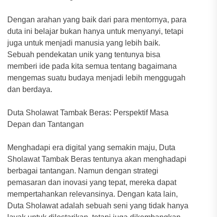
Dengan arahan yang baik dari para mentornya, para
duta ini belajar bukan hanya untuk menyanyi, tetapi
juga untuk menjadi manusia yang lebih baik.
Sebuah pendekatan unik yang tentunya bisa
memberi ide pada kita semua tentang bagaimana
mengemas suatu budaya menjadi lebih menggugah
dan berdaya.
Duta Sholawat Tambak Beras: Perspektif Masa
Depan dan Tantangan
Menghadapi era digital yang semakin maju, Duta
Sholawat Tambak Beras tentunya akan menghadapi
berbagai tantangan. Namun dengan strategi
pemasaran dan inovasi yang tepat, mereka dapat
mempertahankan relevansinya. Dengan kata lain,
Duta Sholawat adalah sebuah seni yang tidak hanya