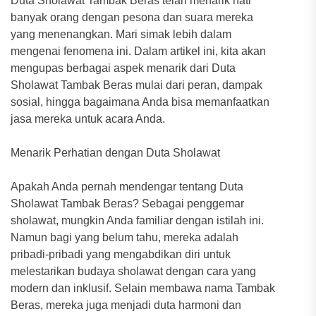
Duta Sholawat Tambak Beras telah menarik hati
banyak orang dengan pesona dan suara mereka
yang menenangkan. Mari simak lebih dalam
mengenai fenomena ini. Dalam artikel ini, kita akan
mengupas berbagai aspek menarik dari Duta
Sholawat Tambak Beras mulai dari peran, dampak
sosial, hingga bagaimana Anda bisa memanfaatkan
jasa mereka untuk acara Anda.
Menarik Perhatian dengan Duta Sholawat
Apakah Anda pernah mendengar tentang Duta
Sholawat Tambak Beras? Sebagai penggemar
sholawat, mungkin Anda familiar dengan istilah ini.
Namun bagi yang belum tahu, mereka adalah
pribadi-pribadi yang mengabdikan diri untuk
melestarikan budaya sholawat dengan cara yang
modern dan inklusif. Selain membawa nama Tambak
Beras, mereka juga menjadi duta harmoni dan