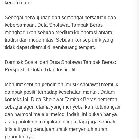
kedamaian.
Sebagai perwujudan dari semangat persatuan dan
kebersamaan, Duta Sholawat Tambak Beras
menghadirkan sebuah medium kolaborasi antara
tradisi dan modernitas. Sebuah konsep unik yang
tidak dapat ditemui di sembarang tempat.
Dampak Sosial dari Duta Sholawat Tambak Beras:
Perspektif Edukatif dan Inspiratif
Menurut sebuah penelitian, musik sholawat memiliki
dampak positif terhadap kesehatan mental. Dalam
konteks ini, Duta Sholawat Tambak Beras berperan
sebagai agen utama yang menyebarkan ketenangan
dan harmoni melalui melodi indah. Ini bukan hanya
ajang untuk memanjakan telinga, tapi juga sebuah
inisiatif yang bertujuan untuk menyentuh nurani
penontonnya.