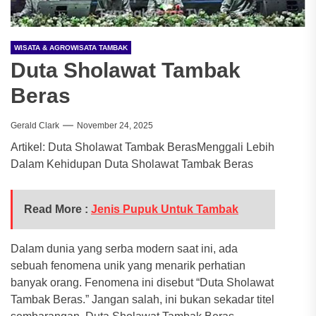
WISATA & AGROWISATA TAMBAK
Duta Sholawat Tambak
Beras
Gerald Clark
November 24, 2025
Artikel: Duta Sholawat Tambak BerasMenggali Lebih
Dalam Kehidupan Duta Sholawat Tambak Beras
Read More :
Jenis Pupuk Untuk Tambak
Dalam dunia yang serba modern saat ini, ada
sebuah fenomena unik yang menarik perhatian
banyak orang. Fenomena ini disebut “Duta Sholawat
Tambak Beras.” Jangan salah, ini bukan sekadar titel