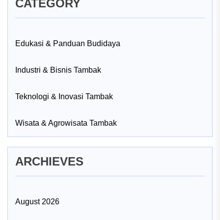
CATEGORY
Edukasi & Panduan Budidaya
Industri & Bisnis Tambak
Teknologi & Inovasi Tambak
Wisata & Agrowisata Tambak
ARCHIEVES
August 2026