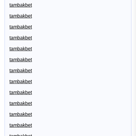
tambakbet
tambakbet
tambakbet
tambakbet
tambakbet
tambakbet
tambakbet
tambakbet
tambakbet
tambakbet
tambakbet
tambakbet