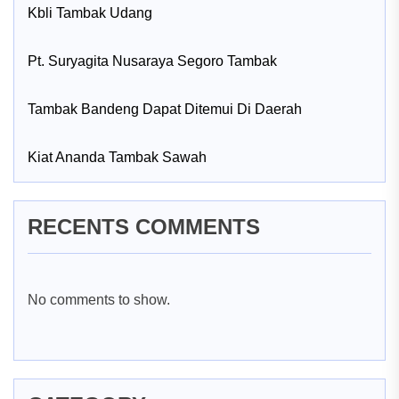
Kbli Tambak Udang
Pt. Suryagita Nusaraya Segoro Tambak
Tambak Bandeng Dapat Ditemui Di Daerah
Kiat Ananda Tambak Sawah
RECENTS COMMENTS
No comments to show.