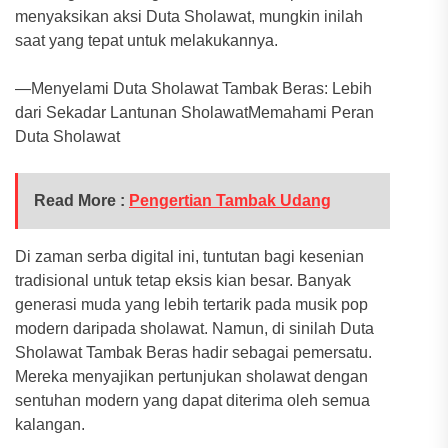
menyaksikan aksi Duta Sholawat, mungkin inilah
saat yang tepat untuk melakukannya.
—Menyelami Duta Sholawat Tambak Beras: Lebih
dari Sekadar Lantunan SholawatMemahami Peran
Duta Sholawat
Read More :
Pengertian Tambak Udang
Di zaman serba digital ini, tuntutan bagi kesenian
tradisional untuk tetap eksis kian besar. Banyak
generasi muda yang lebih tertarik pada musik pop
modern daripada sholawat. Namun, di sinilah Duta
Sholawat Tambak Beras hadir sebagai pemersatu.
Mereka menyajikan pertunjukan sholawat dengan
sentuhan modern yang dapat diterima oleh semua
kalangan.