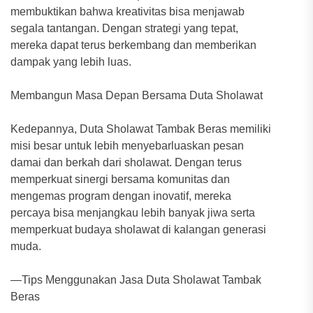
membuktikan bahwa kreativitas bisa menjawab
segala tantangan. Dengan strategi yang tepat,
mereka dapat terus berkembang dan memberikan
dampak yang lebih luas.
Membangun Masa Depan Bersama Duta Sholawat
Kedepannya, Duta Sholawat Tambak Beras memiliki
misi besar untuk lebih menyebarluaskan pesan
damai dan berkah dari sholawat. Dengan terus
memperkuat sinergi bersama komunitas dan
mengemas program dengan inovatif, mereka
percaya bisa menjangkau lebih banyak jiwa serta
memperkuat budaya sholawat di kalangan generasi
muda.
—Tips Menggunakan Jasa Duta Sholawat Tambak
Beras