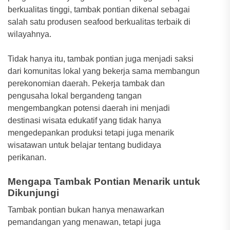
berkualitas tinggi, tambak pontian dikenal sebagai
salah satu produsen seafood berkualitas terbaik di
wilayahnya.
Tidak hanya itu, tambak pontian juga menjadi saksi
dari komunitas lokal yang bekerja sama membangun
perekonomian daerah. Pekerja tambak dan
pengusaha lokal bergandeng tangan
mengembangkan potensi daerah ini menjadi
destinasi wisata edukatif yang tidak hanya
mengedepankan produksi tetapi juga menarik
wisatawan untuk belajar tentang budidaya
perikanan.
Mengapa Tambak Pontian Menarik untuk
Dikunjungi
Tambak pontian bukan hanya menawarkan
pemandangan yang menawan, tetapi juga