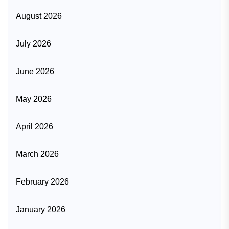
August 2026
July 2026
June 2026
May 2026
April 2026
March 2026
February 2026
January 2026