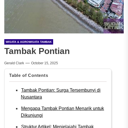
WISATA & AGROWISATA TAMBAK
Tambak Pontian
Gerald Clark
October 15, 2025
Table of Contents
Tambak Pontian: Surga Tersembunyi di
Nusantara
Mengapa Tambak Pontian Menarik untuk
Dikunjungi
Struktur Artikel: Menjelajahi Tambak