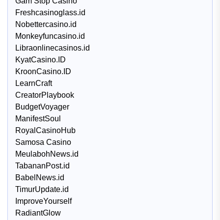
Gam Stop Casino
Freshcasinoglass.id
Nobettercasino.id
Monkeyfuncasino.id
Libraonlinecasinos.id
KyatCasino.ID
KroonCasino.ID
LearnCraft
CreatorPlaybook
BudgetVoyager
ManifestSoul
RoyalCasinoHub
Samosa Casino
MeulabohNews.id
TabananPost.id
BabelNews.id
TimurUpdate.id
ImproveYourself
RadiantGlow