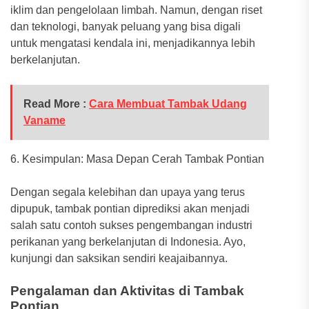
iklim dan pengelolaan limbah. Namun, dengan riset
dan teknologi, banyak peluang yang bisa digali
untuk mengatasi kendala ini, menjadikannya lebih
berkelanjutan.
Read More :
Cara Membuat Tambak Udang
Vaname
6. Kesimpulan: Masa Depan Cerah Tambak Pontian
Dengan segala kelebihan dan upaya yang terus
dipupuk, tambak pontian diprediksi akan menjadi
salah satu contoh sukses pengembangan industri
perikanan yang berkelanjutan di Indonesia. Ayo,
kunjungi dan saksikan sendiri keajaibannya.
Pengalaman dan Aktivitas di Tambak
Pontian