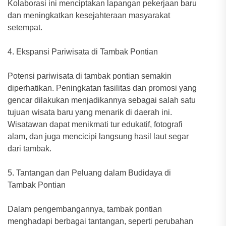
Kolaborasi ini menciptakan lapangan pekerjaan baru
dan meningkatkan kesejahteraan masyarakat
setempat.
4. Ekspansi Pariwisata di Tambak Pontian
Potensi pariwisata di tambak pontian semakin
diperhatikan. Peningkatan fasilitas dan promosi yang
gencar dilakukan menjadikannya sebagai salah satu
tujuan wisata baru yang menarik di daerah ini.
Wisatawan dapat menikmati tur edukatif, fotografi
alam, dan juga mencicipi langsung hasil laut segar
dari tambak.
5. Tantangan dan Peluang dalam Budidaya di
Tambak Pontian
Dalam pengembangannya, tambak pontian
menghadapi berbagai tantangan, seperti perubahan