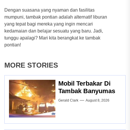
Dengan suasana yang nyaman dan fasilitas
mumpuni, tambak pontian adalah alternatif liburan
yang tepat bagi mereka yang ingin mencari
kedamaian dan belajar sesuatu yang baru. Jadi,
tunggu apalagi? Mari kita berangkat ke tambak
pontian!
MORE STORIES
Mobil Terbakar Di
Tambak Banyumas
Gerald Clark
August 8, 2026