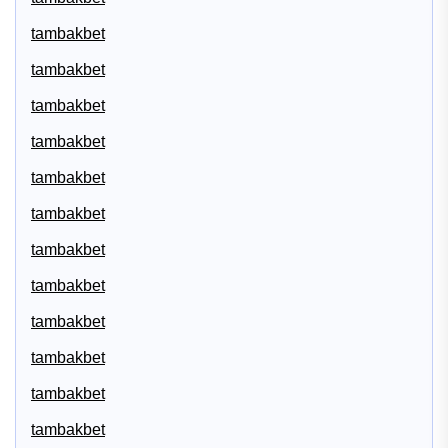
tambakbet
tambakbet
tambakbet
tambakbet
tambakbet
tambakbet
tambakbet
tambakbet
tambakbet
tambakbet
tambakbet
tambakbet