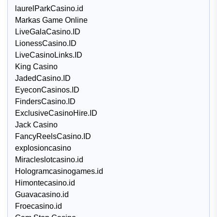
laurelParkCasino.id
Markas Game Online
LiveGalaCasino.ID
LionessCasino.ID
LiveCasinoLinks.ID
King Casino
JadedCasino.ID
EyeconCasinos.ID
FindersCasino.ID
ExclusiveCasinoHire.ID
Jack Casino
FancyReelsCasino.ID
explosioncasino
Miracleslotcasino.id
Hologramcasinogames.id
Himontecasino.id
Guavacasino.id
Froecasino.id