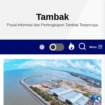
Skip
to
the
Tambak
content
Pusat Informasi dan Perlengkapan Tambak Terpercaya
Menu