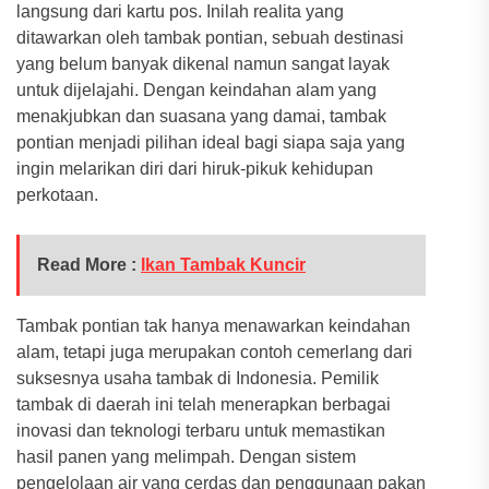
langsung dari kartu pos. Inilah realita yang
ditawarkan oleh tambak pontian, sebuah destinasi
yang belum banyak dikenal namun sangat layak
untuk dijelajahi. Dengan keindahan alam yang
menakjubkan dan suasana yang damai, tambak
pontian menjadi pilihan ideal bagi siapa saja yang
ingin melarikan diri dari hiruk-pikuk kehidupan
perkotaan.
Read More :
Ikan Tambak Kuncir
Tambak pontian tak hanya menawarkan keindahan
alam, tetapi juga merupakan contoh cemerlang dari
suksesnya usaha tambak di Indonesia. Pemilik
tambak di daerah ini telah menerapkan berbagai
inovasi dan teknologi terbaru untuk memastikan
hasil panen yang melimpah. Dengan sistem
pengelolaan air yang cerdas dan penggunaan pakan