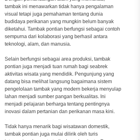
tambak ini menawarkan tidak hanya pengalaman
visual tetapi juga pemahaman tentang dunia
budidaya perikanan yang mungkin belum banyak
diketahui. Tambak pontian berfungsi sebagai contoh
sempurna dari kolaborasi yang berhasil antara
teknologi, alam, dan manusia.
Selain berfungsi sebagai area produksi, tambak
pontian juga menjadi tuan rumah bagi seabrek
aktivitas wisata yang mendidik. Pengunjung yang
datang bisa melihat langsung bagaimana sistem
pengelolaan tambak yang modern bekerja menyulap
lahan menjadi sumber pangan berkualitas. Ini
menjadi pelajaran berharga tentang pentingnya
inovasi dalam pertanian dan perikanan masa kini.
Tidak hanya menarik bagi wisatawan domestik,
tambak pontian juga mulai dilirik oleh turis