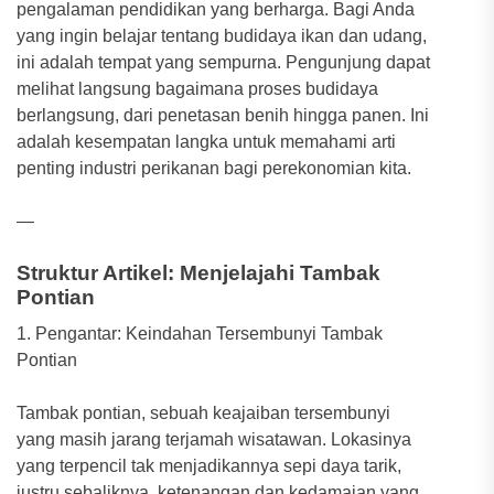
pengalaman pendidikan yang berharga. Bagi Anda
yang ingin belajar tentang budidaya ikan dan udang,
ini adalah tempat yang sempurna. Pengunjung dapat
melihat langsung bagaimana proses budidaya
berlangsung, dari penetasan benih hingga panen. Ini
adalah kesempatan langka untuk memahami arti
penting industri perikanan bagi perekonomian kita.
—
Struktur Artikel: Menjelajahi Tambak
Pontian
1. Pengantar: Keindahan Tersembunyi Tambak
Pontian
Tambak pontian, sebuah keajaiban tersembunyi
yang masih jarang terjamah wisatawan. Lokasinya
yang terpencil tak menjadikannya sepi daya tarik,
justru sebaliknya, ketenangan dan kedamaian yang