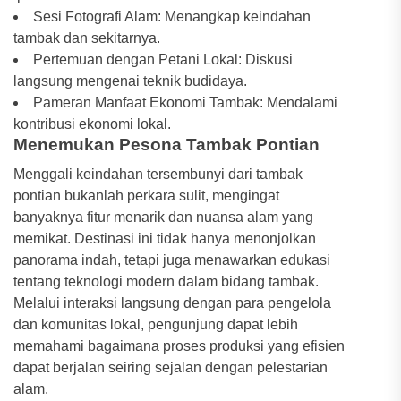
Sesi Fotografi Alam: Menangkap keindahan
tambak dan sekitarnya.
Pertemuan dengan Petani Lokal: Diskusi
langsung mengenai teknik budidaya.
Pameran Manfaat Ekonomi Tambak: Mendalami
kontribusi ekonomi lokal.
Menemukan Pesona Tambak Pontian
Menggali keindahan tersembunyi dari tambak
pontian bukanlah perkara sulit, mengingat
banyaknya fitur menarik dan nuansa alam yang
memikat. Destinasi ini tidak hanya menonjolkan
panorama indah, tetapi juga menawarkan edukasi
tentang teknologi modern dalam bidang tambak.
Melalui interaksi langsung dengan para pengelola
dan komunitas lokal, pengunjung dapat lebih
memahami bagaimana proses produksi yang efisien
dapat berjalan seiring sejalan dengan pelestarian
alam.