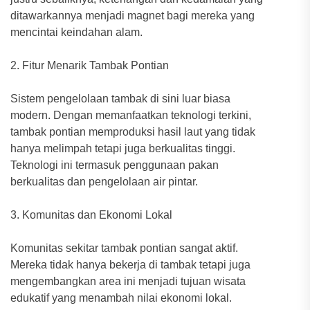
ditawarkannya menjadi magnet bagi mereka yang
mencintai keindahan alam.
2. Fitur Menarik Tambak Pontian
Sistem pengelolaan tambak di sini luar biasa
modern. Dengan memanfaatkan teknologi terkini,
tambak pontian memproduksi hasil laut yang tidak
hanya melimpah tetapi juga berkualitas tinggi.
Teknologi ini termasuk penggunaan pakan
berkualitas dan pengelolaan air pintar.
3. Komunitas dan Ekonomi Lokal
Komunitas sekitar tambak pontian sangat aktif.
Mereka tidak hanya bekerja di tambak tetapi juga
mengembangkan area ini menjadi tujuan wisata
edukatif yang menambah nilai ekonomi lokal.