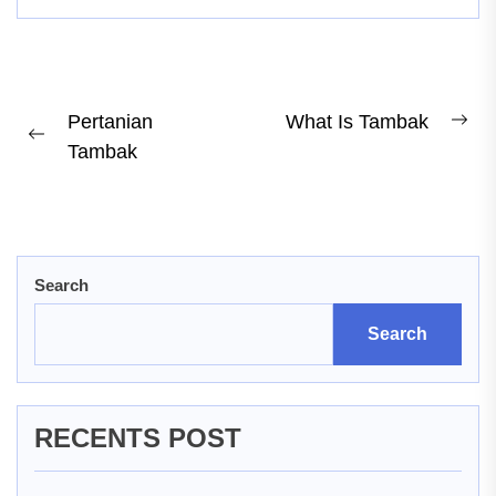
Post
Pertanian
What Is Tambak
Ne
Previous
Tambak
navigation
pos
post:
Search
Search
RECENTS POST