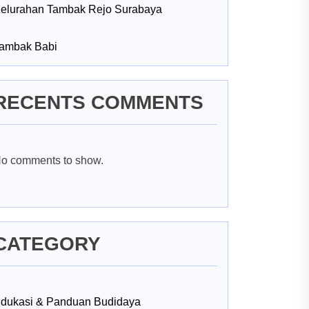
elurahan Tambak Rejo Surabaya
ambak Babi
RECENTS COMMENTS
o comments to show.
CATEGORY
dukasi & Panduan Budidaya