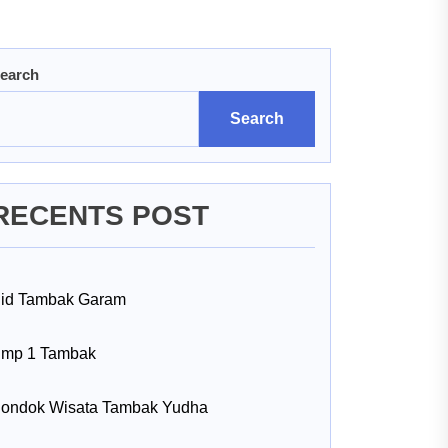
earch
Search
RECENTS POST
id Tambak Garam
mp 1 Tambak
ondok Wisata Tambak Yudha