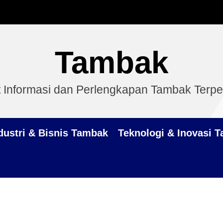
Tambak
 Informasi dan Perlengkapan Tambak Terp
dustri & Bisnis Tambak
Teknologi & Inovasi 