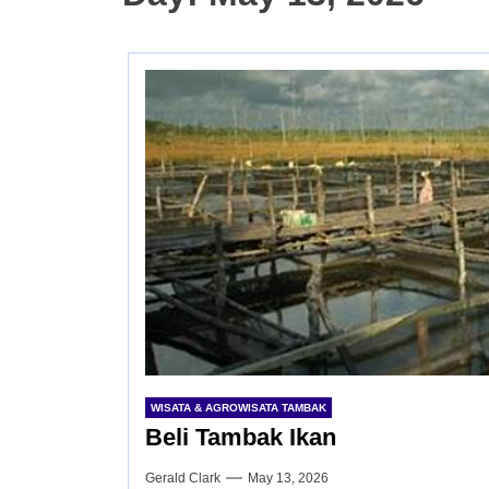
WISATA & AGROWISATA TAMBAK
Beli Tambak Ikan
Gerald Clark
May 13, 2026