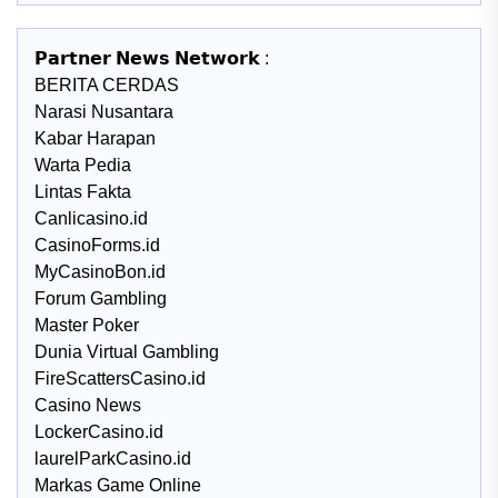
𝗣𝗮𝗿𝘁𝗻𝗲𝗿 𝗡𝗲𝘄𝘀 𝗡𝗲𝘁𝘄𝗼𝗿𝗸 :
BERITA CERDAS
Narasi Nusantara
Kabar Harapan
Warta Pedia
Lintas Fakta
Canlicasino.id
CasinoForms.id
MyCasinoBon.id
Forum Gambling
Master Poker
Dunia Virtual Gambling
FireScattersCasino.id
Casino News
LockerCasino.id
laurelParkCasino.id
Markas Game Online