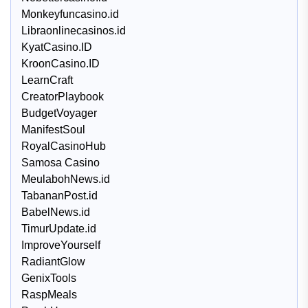
Monkeyfuncasino.id
Libraonlinecasinos.id
KyatCasino.ID
KroonCasino.ID
LearnCraft
CreatorPlaybook
BudgetVoyager
ManifestSoul
RoyalCasinoHub
Samosa Casino
MeulabohNews.id
TabananPost.id
BabelNews.id
TimurUpdate.id
ImproveYourself
RadiantGlow
GenixTools
RaspMeals