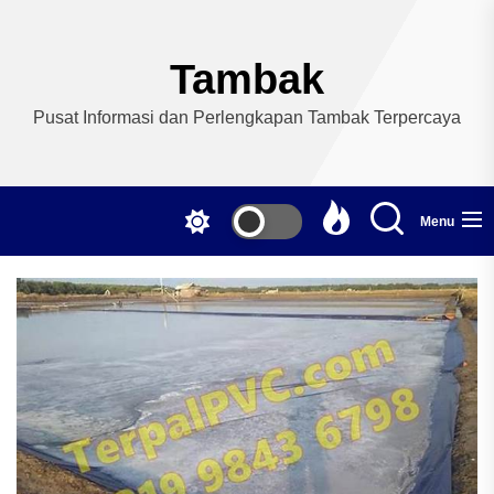
Skip
to
the
Tambak
content
Pusat Informasi dan Perlengkapan Tambak Terpercaya
Menu