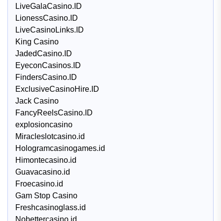
LiveGalaCasino.ID
LionessCasino.ID
LiveCasinoLinks.ID
King Casino
JadedCasino.ID
EyeconCasinos.ID
FindersCasino.ID
ExclusiveCasinoHire.ID
Jack Casino
FancyReelsCasino.ID
explosioncasino
Miracleslotcasino.id
Hologramcasinogames.id
Himontecasino.id
Guavacasino.id
Froecasino.id
Gam Stop Casino
Freshcasinoglass.id
Nobettercasino.id