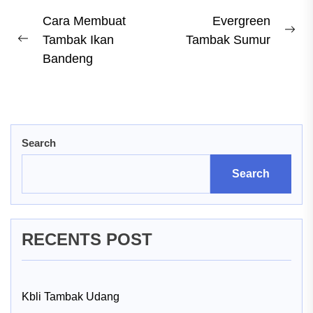
Post
Cara Membuat
Evergreen
Ne
Tambak Ikan
Tambak Sumur
navigation
Previous
pos
Bandeng
post:
Search
Search
RECENTS POST
Kbli Tambak Udang