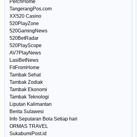
PerchHome
TangerangPos.com
XX520 Casino
520PlayZone
520GamingNews
520BetRadar
520PlayScope
AV7PlayNews
LasiBetNews
FitFromHome
Tambak Sehat
Tambak Zodiak
Tambak Ekonomi
Tambak Teknologi
Liputan Kalimantan
Berita Sulawesi
Info Seputaran Bola Setiap hari
ORMAS TRAVEL
SukabumiPost.id