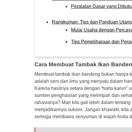
Peralatan Dasar yang Dibut
Rangkuman: Tips dan Panduan Utam
Mulai Usaha dengan Percaya
Tips Pemeliharaan dan Pera
Cara Membuat Tambak Ikan Bande
Membuat tambak ikan bandeng bukan hanya ten
adalah seni dan ilmu yang menyatu dalam har
Karena hasilnya setara dengan “harta karun” u
sumber penghasilan yang melimpah dan sehat,
rahasianya? Mari kita gali lebih dalam tenta
menjadikannya sukses. Jangan khawatir, kit
semoga membawa senyuman di wajah Anda dan 