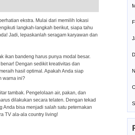
M
rhatian ekstra. Mulai dari memilih lokasi
F
ngikuti langkah-langkah berikut, siapa tahu
nda! Jadi, lepaskanlah seragam karyawan dan
J
D
ak ikan bandeng harus punya modal besar.
benar! Dengan sedikit kreativitas dan
eraih hasil optimal. Apakah Anda siap
N
h warna ini?
O
itar tambak. Pengelolaan air, pakan, dan
arus dilakukan secara telaten. Dengan tekad
S
ng Anda bisa menjadi salah satu peternakan
a TV ala-ala country living!