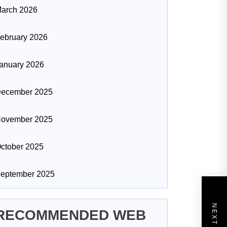
arch 2026
ebruary 2026
anuary 2026
ecember 2025
ovember 2025
ctober 2025
eptember 2025
RECOMMENDED WEB