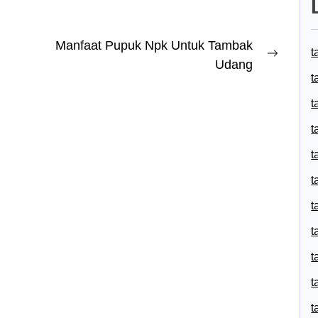
Manfaat Pupuk Npk Untuk Tambak
t
Next
Udang
t
post:
t
t
t
t
t
t
t
t
t