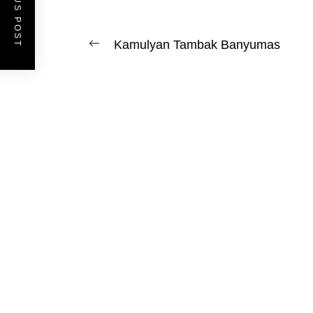
PREVIOUS POST
Post
Kamulyan Tambak Banyumas
Previous
navigation
post: