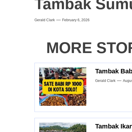
Tambak Sumu
Gerald Clark
February 6, 2026
MORE STO
Tambak Bab
Gerald Clark
Augus
Tambak Ikan