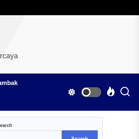
ercaya
Tambak
earch
Search