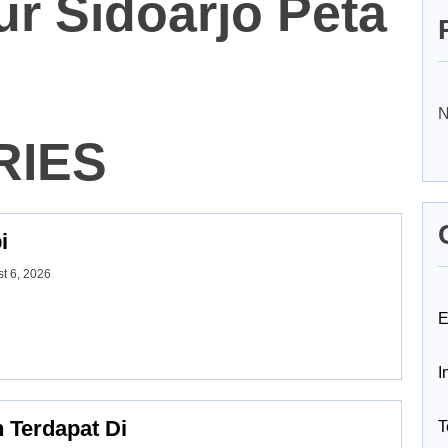
r Sidoarjo Peta
N
RIES
i
t 6, 2026
E
I
 Terdapat Di
T