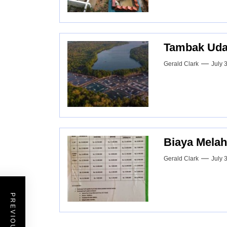
Tambak Uda
Gerald Clark
July 
Biaya Melah
Gerald Clark
July 