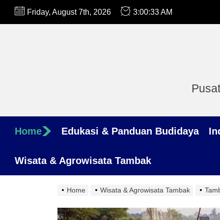
Skip
Friday, August 7th, 2026
3:00:34 AM
to
the
content
Pusat
Home
Edukasi & Panduan Budidaya
In
Wisata & Agrowisata Tambak
Home
Wisata & Agrowisata Tambak
Tamb