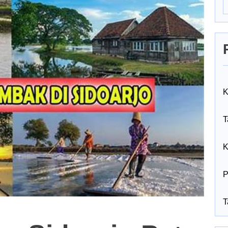
K
T
K
P
T