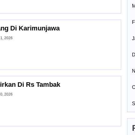
M
F
ng Di Karimunjawa
31, 2026
J
D
N
irkan Di Rs Tambak
O
30, 2026
S