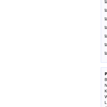
t
t
t
t
t
t
t

N
K
W
L