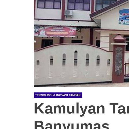
TEKNOLOGI & INOVASI TAMBAK
Kamulyan T
Banyumas