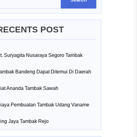
RECENTS POST
t. Suryagita Nusaraya Segoro Tambak
ambak Bandeng Dapat Ditemui Di Daerah
iat Ananda Tambak Sawah
iaya Pembuatan Tambak Udang Vaname
ing Jaya Tambak Rejo