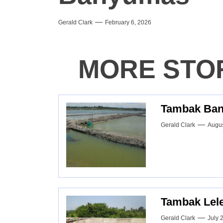
Gerald Clark
February 6, 2026
MORE STO
Tambak Ban
Gerald Clark
Augus
Tambak Lele
Gerald Clark
July 