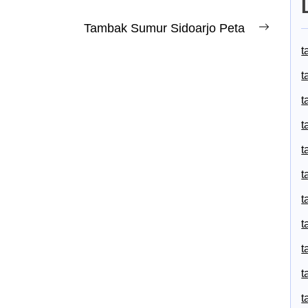
Tambak Sumur Sidoarjo Peta
Next
t
post:
t
t
t
t
t
t
t
t
t
t