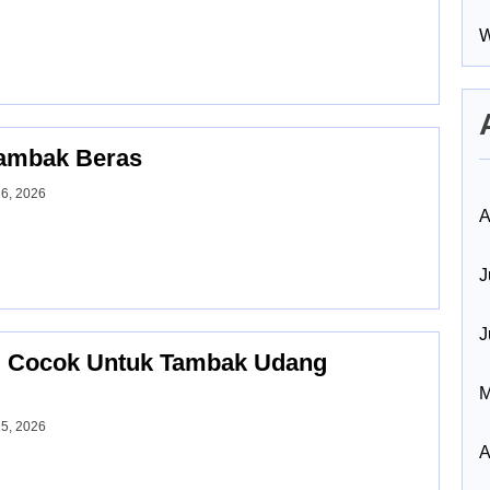
W
ambak Beras
26, 2026
A
J
J
g Cocok Untuk Tambak Udang
M
25, 2026
A