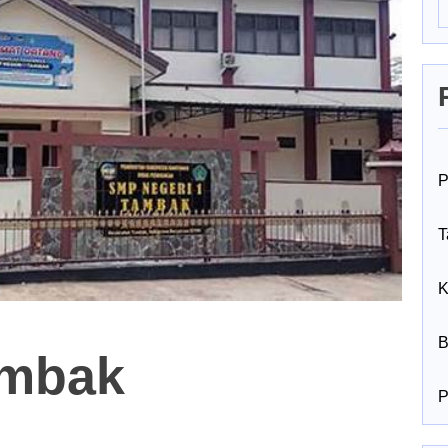
P
T
K
B
ambak
P