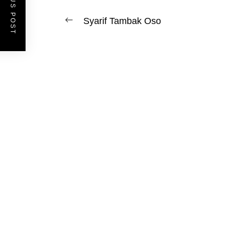
PREVIOUS POST
Post
Syarif Tambak Oso
Previous
navigation
post: