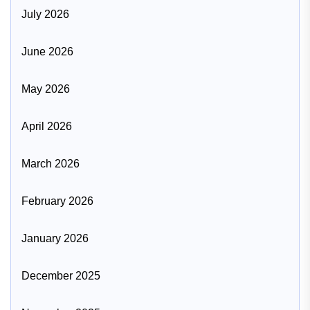
July 2026
June 2026
May 2026
April 2026
March 2026
February 2026
January 2026
December 2025