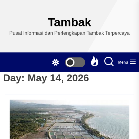
Skip
to
the
Tambak
content
Pusat Informasi dan Perlengkapan Tambak Terpercaya
Menu
Day:
May 14, 2026