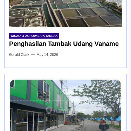
WISATA & AGROWISATA TAMBAK
Penghasilan Tambak Udang Vaname
Gerald Clark
May 14, 2026