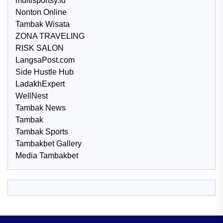
multisportsy.id
Nonton Online
Tambak Wisata
ZONA TRAVELING
RISK SALON
LangsaPost.com
Side Hustle Hub
LadakhExpert
WellNest
Tambak News
Tambak
Tambak Sports
Tambakbet Gallery
Media Tambakbet