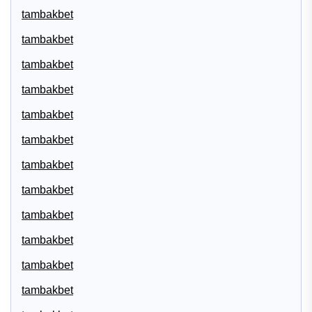
tambakbet
tambakbet
tambakbet
tambakbet
tambakbet
tambakbet
tambakbet
tambakbet
tambakbet
tambakbet
tambakbet
tambakbet