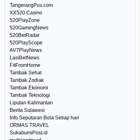
TangerangPos.com
XX520 Casino
520PlayZone
520GamingNews
520BetRadar
520PlayScope
AV7PlayNews
LasiBetNews
FitFromHome
Tambak Sehat
Tambak Zodiak
Tambak Ekonomi
Tambak Teknologi
Liputan Kalimantan
Berita Sulawesi
Info Seputaran Bola Setiap hari
ORMAS TRAVEL
SukabumiPost.id