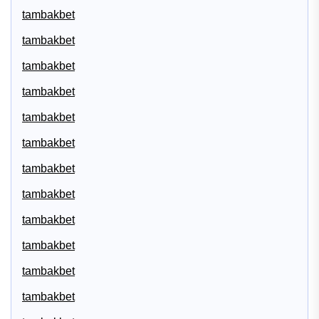
tambakbet
tambakbet
tambakbet
tambakbet
tambakbet
tambakbet
tambakbet
tambakbet
tambakbet
tambakbet
tambakbet
tambakbet