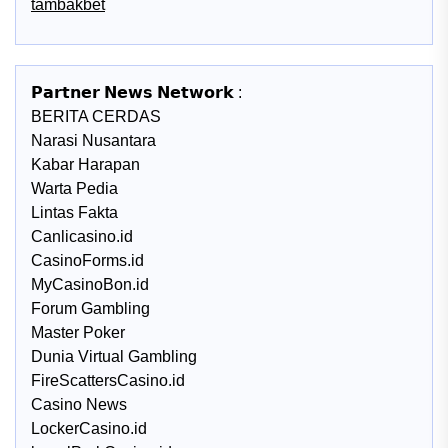
tambakbet
𝗣𝗮𝗿𝘁𝗻𝗲𝗿 𝗡𝗲𝘄𝘀 𝗡𝗲𝘁𝘄𝗼𝗿𝗸 :
BERITA CERDAS
Narasi Nusantara
Kabar Harapan
Warta Pedia
Lintas Fakta
Canlicasino.id
CasinoForms.id
MyCasinoBon.id
Forum Gambling
Master Poker
Dunia Virtual Gambling
FireScattersCasino.id
Casino News
LockerCasino.id