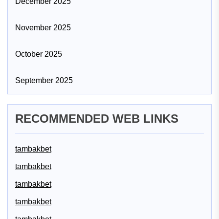
December 2025
November 2025
October 2025
September 2025
RECOMMENDED WEB LINKS
tambakbet
tambakbet
tambakbet
tambakbet