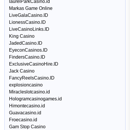
laurelParkCasino.id
Markas Game Online
LiveGalaCasino.ID
LionessCasino.ID
LiveCasinoLinks.ID
King Casino
JadedCasino.ID
EyeconCasinos.ID
FindersCasino.ID
ExclusiveCasinoHire.ID
Jack Casino
FancyReelsCasino.ID
explosioncasino
Miracleslotcasino.id
Hologramcasinogames.id
Himontecasino.id
Guavacasino.id
Froecasino.id
Gam Stop Casino