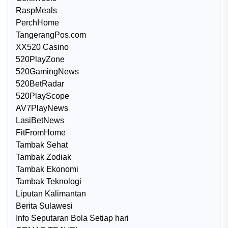
RaspMeals
PerchHome
TangerangPos.com
XX520 Casino
520PlayZone
520GamingNews
520BetRadar
520PlayScope
AV7PlayNews
LasiBetNews
FitFromHome
Tambak Sehat
Tambak Zodiak
Tambak Ekonomi
Tambak Teknologi
Liputan Kalimantan
Berita Sulawesi
Info Seputaran Bola Setiap hari