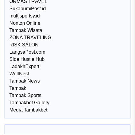
ORMAS TRAVEL
SukabumiPost.id
multisportsy.id
Nonton Online
Tambak Wisata
ZONA TRAVELING
RISK SALON
LangsaPost.com
Side Hustle Hub
LadakhExpert
WellNest
Tambak News
Tambak
Tambak Sports
Tambakbet Gallery
Media Tambakbet