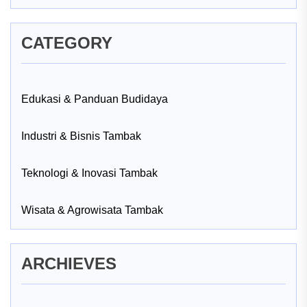
CATEGORY
Edukasi & Panduan Budidaya
Industri & Bisnis Tambak
Teknologi & Inovasi Tambak
Wisata & Agrowisata Tambak
ARCHIEVES