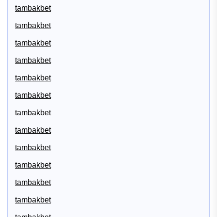
tambakbet
tambakbet
tambakbet
tambakbet
tambakbet
tambakbet
tambakbet
tambakbet
tambakbet
tambakbet
tambakbet
tambakbet