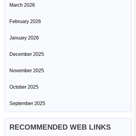
March 2026
February 2026
January 2026
December 2025
November 2025
October 2025
September 2025
RECOMMENDED WEB LINKS