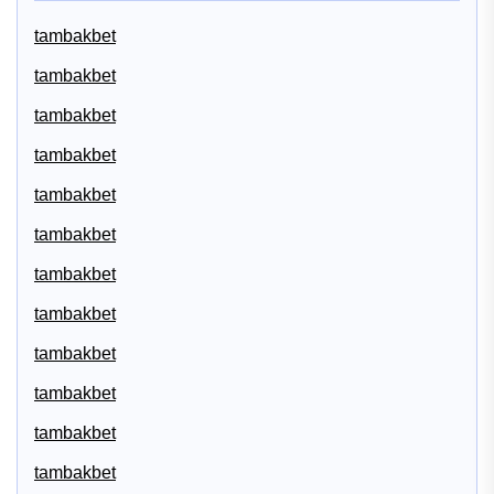
tambakbet
tambakbet
tambakbet
tambakbet
tambakbet
tambakbet
tambakbet
tambakbet
tambakbet
tambakbet
tambakbet
tambakbet