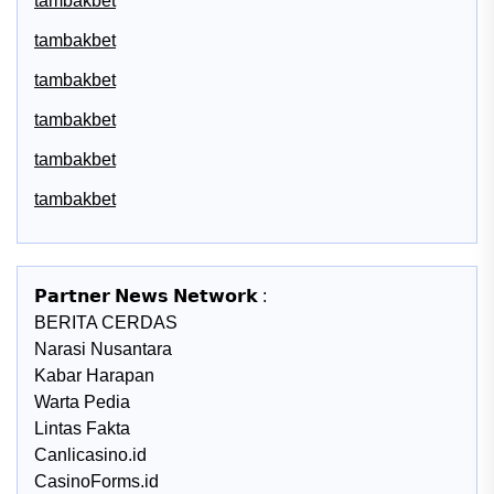
tambakbet
tambakbet
tambakbet
tambakbet
tambakbet
tambakbet
𝗣𝗮𝗿𝘁𝗻𝗲𝗿 𝗡𝗲𝘄𝘀 𝗡𝗲𝘁𝘄𝗼𝗿𝗸 :
BERITA CERDAS
Narasi Nusantara
Kabar Harapan
Warta Pedia
Lintas Fakta
Canlicasino.id
CasinoForms.id