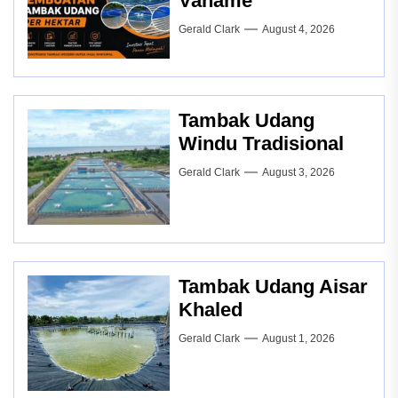
Vaname
Gerald Clark
August 4, 2026
Tambak Udang
Windu Tradisional
Gerald Clark
August 3, 2026
Tambak Udang Aisar
Khaled
Gerald Clark
August 1, 2026