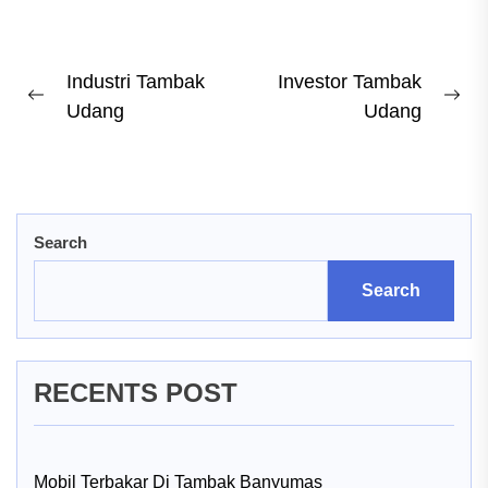
Post
Industri Tambak
Investor Tambak
Previous
Ne
Udang
Udang
navigation
post:
pos
Search
Search
RECENTS POST
Mobil Terbakar Di Tambak Banyumas