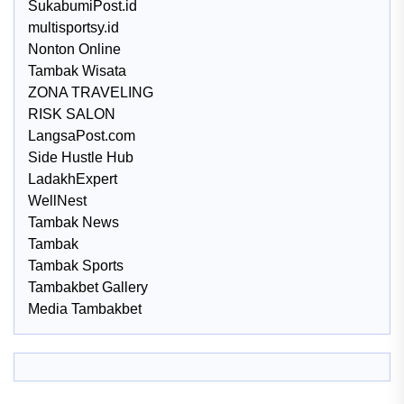
SukabumiPost.id
multisportsy.id
Nonton Online
Tambak Wisata
ZONA TRAVELING
RISK SALON
LangsaPost.com
Side Hustle Hub
LadakhExpert
WellNest
Tambak News
Tambak
Tambak Sports
Tambakbet Gallery
Media Tambakbet