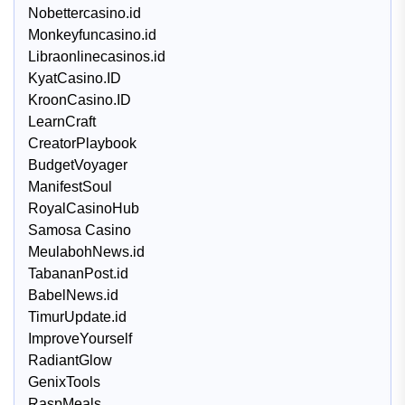
Nobettercasino.id
Monkeyfuncasino.id
Libraonlinecasinos.id
KyatCasino.ID
KroonCasino.ID
LearnCraft
CreatorPlaybook
BudgetVoyager
ManifestSoul
RoyalCasinoHub
Samosa Casino
MeulabohNews.id
TabananPost.id
BabelNews.id
TimurUpdate.id
ImproveYourself
RadiantGlow
GenixTools
RaspMeals