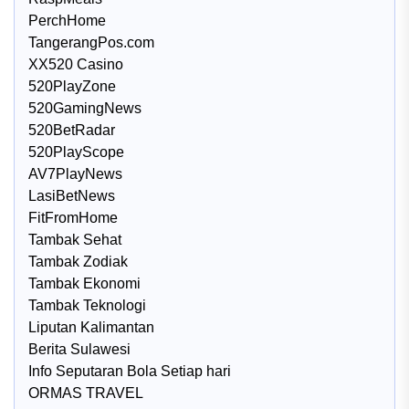
PerchHome
TangerangPos.com
XX520 Casino
520PlayZone
520GamingNews
520BetRadar
520PlayScope
AV7PlayNews
LasiBetNews
FitFromHome
Tambak Sehat
Tambak Zodiak
Tambak Ekonomi
Tambak Teknologi
Liputan Kalimantan
Berita Sulawesi
Info Seputaran Bola Setiap hari
ORMAS TRAVEL