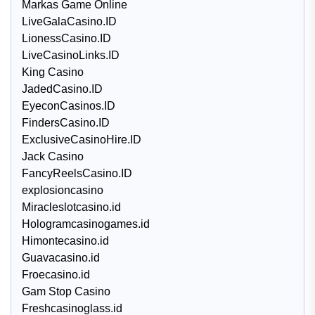
Markas Game Online
LiveGalaCasino.ID
LionessCasino.ID
LiveCasinoLinks.ID
King Casino
JadedCasino.ID
EyeconCasinos.ID
FindersCasino.ID
ExclusiveCasinoHire.ID
Jack Casino
FancyReelsCasino.ID
explosioncasino
Miracleslotcasino.id
Hologramcasinogames.id
Himontecasino.id
Guavacasino.id
Froecasino.id
Gam Stop Casino
Freshcasinoglass.id