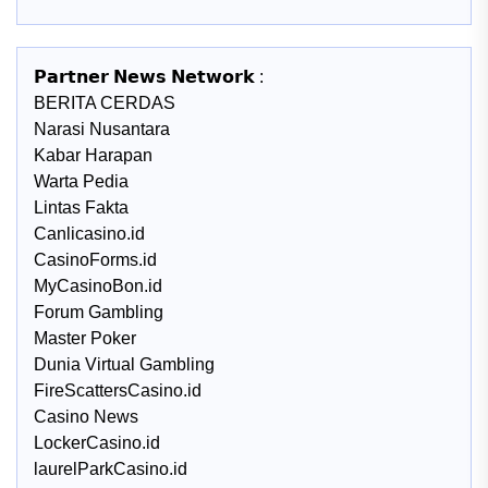
𝗣𝗮𝗿𝘁𝗻𝗲𝗿 𝗡𝗲𝘄𝘀 𝗡𝗲𝘁𝘄𝗼𝗿𝗸 :
BERITA CERDAS
Narasi Nusantara
Kabar Harapan
Warta Pedia
Lintas Fakta
Canlicasino.id
CasinoForms.id
MyCasinoBon.id
Forum Gambling
Master Poker
Dunia Virtual Gambling
FireScattersCasino.id
Casino News
LockerCasino.id
laurelParkCasino.id