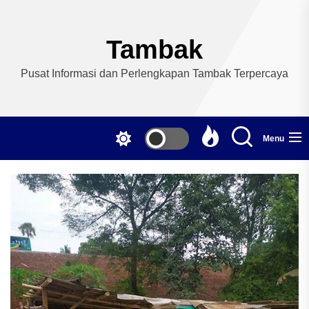
Skip
to
the
Tambak
content
Pusat Informasi dan Perlengkapan Tambak Terpercaya
Menu