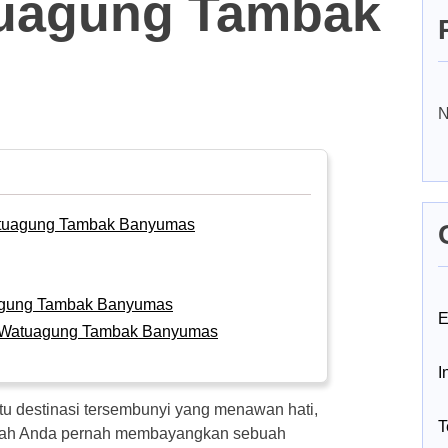
uagung Tambak
N
atuagung Tambak Banyumas
agung Tambak Banyumas
E
g Watuagung Tambak Banyumas
I
tu destinasi tersembunyi yang menawan hati,
T
ah Anda pernah membayangkan sebuah