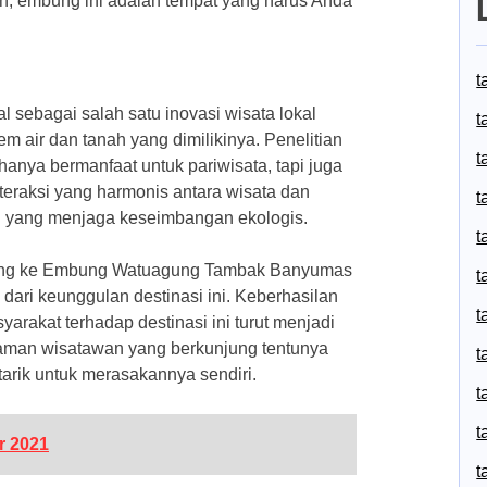
n, embung ini adalah tempat yang harus Anda
t
ebagai salah satu inovasi wisata lokal
t
m air dan tanah yang dimilikinya. Penelitian
t
anya bermanfaat untuk pariwisata, tapi juga
Interaksi yang harmonis antara wisata dan
t
diri yang menjaga keseimbangan ekologis.
t
jung ke Embung Watuagung Tambak Banyumas
t
 dari keunggulan destinasi ini. Keberhasilan
t
rakat terhadap destinasi ini turut menjadi
alaman wisatawan yang berkunjung tentunya
t
rik untuk merasakannya sendiri.
t
t
r 2021
t