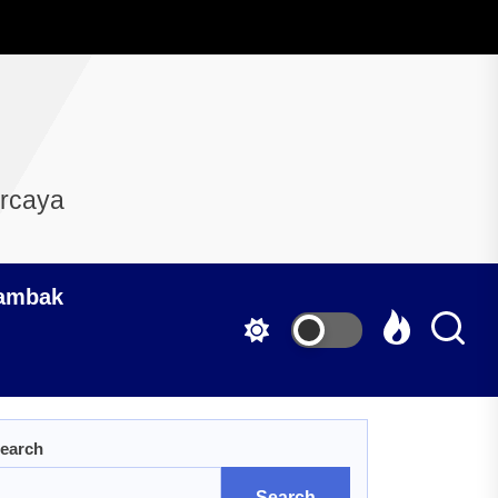
ercaya
Tambak
earch
Search