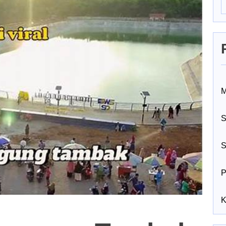
M
S
S
P
K