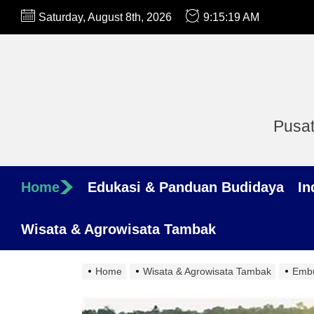
Skip
Saturday, August 8th, 2026
9:15:20 AM
to
the
content
Pusat
Home
Edukasi & Panduan Budidaya
In
Wisata & Agrowisata Tambak
Home
Wisata & Agrowisata Tambak
Emb