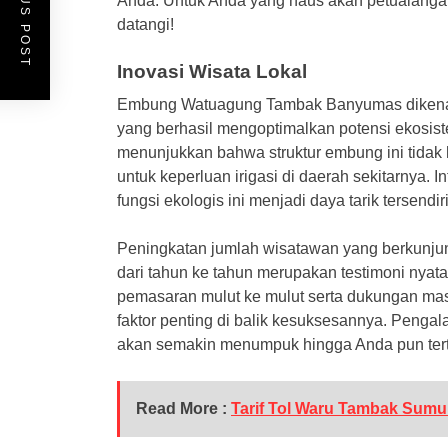
PREVIOUS POST
Anda. Untuk Anda yang haus akan petualanga
datangi!
Inovasi Wisata Lokal
Embung Watuagung Tambak Banyumas dikenal s
yang berhasil mengoptimalkan potensi ekosiste
menunjukkan bahwa struktur embung ini tidak h
untuk keperluan irigasi di daerah sekitarnya. 
fungsi ekologis ini menjadi daya tarik tersen
Peningkatan jumlah wisatawan yang berkun
dari tahun ke tahun merupakan testimoni nyata
pemasaran mulut ke mulut serta dukungan masya
faktor penting di balik kesuksesannya. Peng
akan semakin menumpuk hingga Anda pun terta
Read More :
Tarif Tol Waru Tambak Sumu