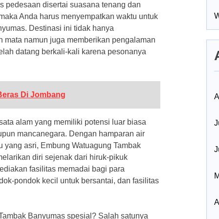
 pedesaan disertai suasana tenang dan
W
, maka Anda harus menyempatkan waktu untuk
mas. Destinasi ini tidak hanya
 mata namun juga memberikan pengalaman
elah datang berkali-kali karena pesonanya
Beras Di Jombang
A
ata alam yang memiliki potensi luar biasa
J
aupun mancanegara. Dengan hamparan air
jau yang asri, Embung Watuagung Tambak
J
arikan diri sejenak dari hiruk-pikuk
diakan fasilitas memadai bagi para
M
dok-pondok kecil untuk bersantai, dan fasilitas
A
Tambak Banyumas spesial? Salah satunya