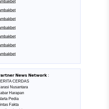
ambakbet
ambakbet
ambakbet
ambakbet
ambakbet
ambakbet
ambakbet
𝗮𝗿𝘁𝗻𝗲𝗿 𝗡𝗲𝘄𝘀 𝗡𝗲𝘁𝘄𝗼𝗿𝗸 :
BERITA CERDAS
arasi Nusantara
abar Harapan
arta Pedia
intas Fakta