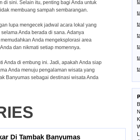
t
di sini. Selain itu, penting bagi Anda untuk
n tidak membuang sampah sembarangan.
t
t
an lupa mengecek jadwal acara lokal yang
 selama Anda berada di sana. Adanya
t
kan memudahkan Anda mengeksplorasi area
t
an Anda dan nikmati setiap momennya.
t
i Anda di embung ini. Jadi, apakah Anda siap
t
tama Anda menuju pengalaman wisata yang
ak Banyumas sebagai destinasi wisata Anda

RIES
N
K
W
L
akar Di Tambak Banyumas