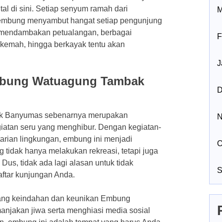
al di sini. Setiap senyum ramah dari
M
embung menyambut hangat setiap pengunjung
g mendambakan petualangan, berbagai
F
rkemah, hingga berkayak tentu akan
J
Embung Watuagung Tambak
D
ak Banyumas sebenarnya merupakan
N
giatan seru yang menghibur. Dengan kegiatan-
arian lingkungan, embung ini menjadi
O
 tidak hanya melakukan rekreasi, tetapi juga
us, tidak ada lagi alasan untuk tidak
S
ftar kunjungan Anda.
ntang keindahan dan keunikan Embung
jakan jiwa serta menghiasi media sosial