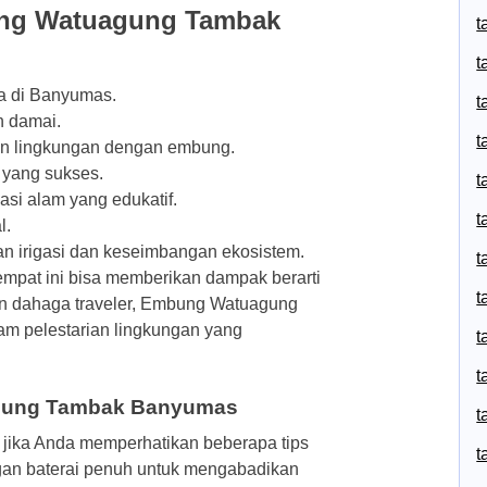
ung Watuagung Tambak
t
t
a di Banyumas.
t
n damai.
t
an lingkungan dengan embung.
 yang sukses.
t
asi alam yang edukatif.
t
l.
n irigasi dan keseimbangan ekosistem.
t
empat ini bisa memberikan dampak berarti
t
n dahaga traveler, Embung Watuagung
am pelestarian lingkungan yang
t
t
agung Tambak Banyumas
t
 jika Anda memperhatikan beberapa tips
t
an baterai penuh untuk mengabadikan