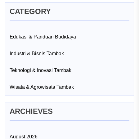
CATEGORY
Edukasi & Panduan Budidaya
Industri & Bisnis Tambak
Teknologi & Inovasi Tambak
Wisata & Agrowisata Tambak
ARCHIEVES
August 2026