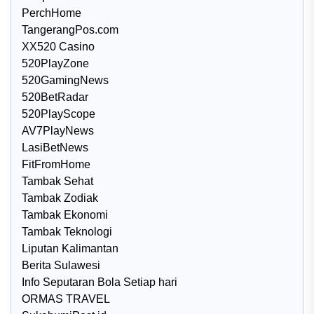
PerchHome
TangerangPos.com
XX520 Casino
520PlayZone
520GamingNews
520BetRadar
520PlayScope
AV7PlayNews
LasiBetNews
FitFromHome
Tambak Sehat
Tambak Zodiak
Tambak Ekonomi
Tambak Teknologi
Liputan Kalimantan
Berita Sulawesi
Info Seputaran Bola Setiap hari
ORMAS TRAVEL