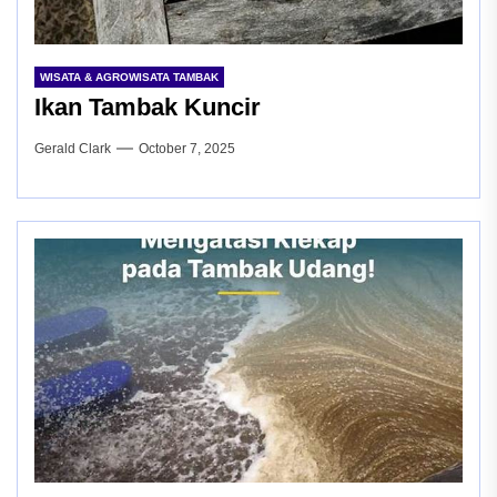
WISATA & AGROWISATA TAMBAK
Ikan Tambak Kuncir
Gerald Clark
October 7, 2025