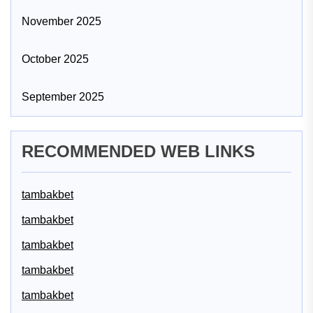
November 2025
October 2025
September 2025
RECOMMENDED WEB LINKS
tambakbet
tambakbet
tambakbet
tambakbet
tambakbet