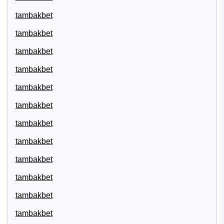
tambakbet
tambakbet
tambakbet
tambakbet
tambakbet
tambakbet
tambakbet
tambakbet
tambakbet
tambakbet
tambakbet
tambakbet