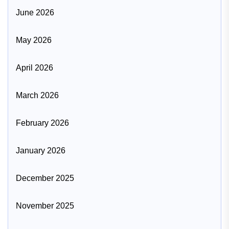
June 2026
May 2026
April 2026
March 2026
February 2026
January 2026
December 2025
November 2025