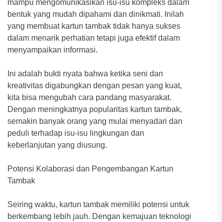
mampu mengomunikasikan isu-isu kompleks dalam
bentuk yang mudah dipahami dan dinikmati. Inilah
yang membuat kartun tambak tidak hanya sukses
dalam menarik perhatian tetapi juga efektif dalam
menyampaikan informasi.
Ini adalah bukti nyata bahwa ketika seni dan
kreativitas digabungkan dengan pesan yang kuat,
kita bisa mengubah cara pandang masyarakat.
Dengan meningkatnya popularitas kartun tambak,
semakin banyak orang yang mulai menyadari dan
peduli terhadap isu-isu lingkungan dan
keberlanjutan yang diusung.
Potensi Kolaborasi dan Pengembangan Kartun
Tambak
Seiring waktu, kartun tambak memiliki potensi untuk
berkembang lebih jauh. Dengan kemajuan teknologi