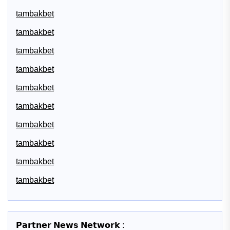
tambakbet
tambakbet
tambakbet
tambakbet
tambakbet
tambakbet
tambakbet
tambakbet
tambakbet
tambakbet
𝗣𝗮𝗿𝘁𝗻𝗲𝗿 𝗡𝗲𝘄𝘀 𝗡𝗲𝘁𝘄𝗼𝗿𝗸 :