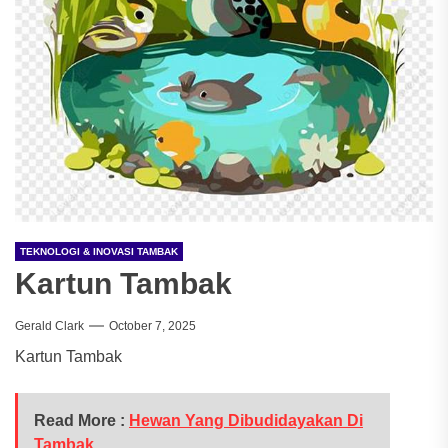
TEKNOLOGI & INOVASI TAMBAK
Kartun Tambak
Gerald Clark
October 7, 2025
Kartun Tambak
Read More :
Hewan Yang Dibudidayakan Di
Tambak