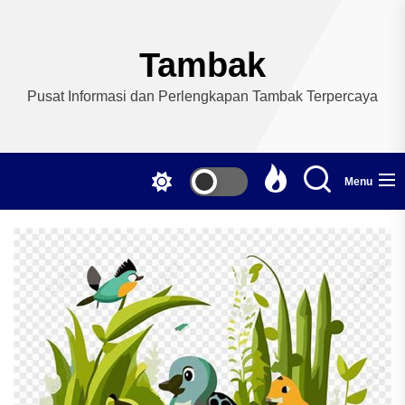
Skip
to
the
Tambak
content
Pusat Informasi dan Perlengkapan Tambak Terpercaya
Menu