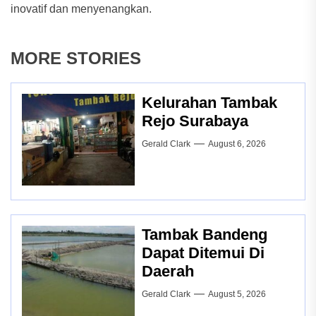
inovatif dan menyenangkan.
MORE STORIES
Kelurahan Tambak
Rejo Surabaya
Gerald Clark
August 6, 2026
Tambak Bandeng
Dapat Ditemui Di
Daerah
Gerald Clark
August 5, 2026