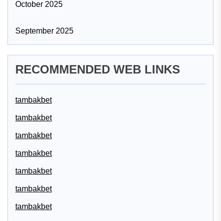
October 2025
September 2025
RECOMMENDED WEB LINKS
tambakbet
tambakbet
tambakbet
tambakbet
tambakbet
tambakbet
tambakbet