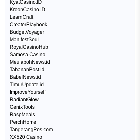
KyatCasino.ID
KroonCasino.ID
LearnCraft
CreatorPlaybook
BudgetVoyager
ManifestSoul
RoyalCasinoHub
Samosa Casino
MeulabohNews.id
TabananPost.id
BabelNews.id
TimurUpdate.id
ImproveYourself
RadiantGlow
GenixTools
RaspMeals
PerchHome
TangerangPos.com
XX520 Casino