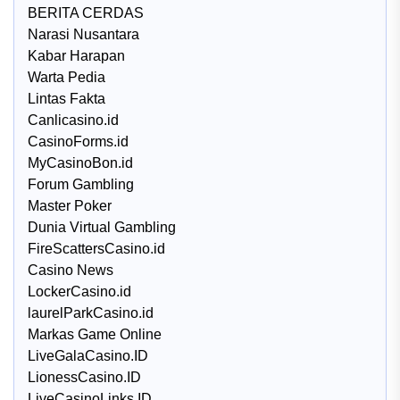
BERITA CERDAS
Narasi Nusantara
Kabar Harapan
Warta Pedia
Lintas Fakta
Canlicasino.id
CasinoForms.id
MyCasinoBon.id
Forum Gambling
Master Poker
Dunia Virtual Gambling
FireScattersCasino.id
Casino News
LockerCasino.id
laurelParkCasino.id
Markas Game Online
LiveGalaCasino.ID
LionessCasino.ID
LiveCasinoLinks.ID