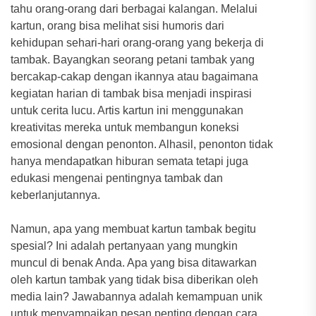
tahu orang-orang dari berbagai kalangan. Melalui
kartun, orang bisa melihat sisi humoris dari
kehidupan sehari-hari orang-orang yang bekerja di
tambak. Bayangkan seorang petani tambak yang
bercakap-cakap dengan ikannya atau bagaimana
kegiatan harian di tambak bisa menjadi inspirasi
untuk cerita lucu. Artis kartun ini menggunakan
kreativitas mereka untuk membangun koneksi
emosional dengan penonton. Alhasil, penonton tidak
hanya mendapatkan hiburan semata tetapi juga
edukasi mengenai pentingnya tambak dan
keberlanjutannya.
Namun, apa yang membuat kartun tambak begitu
spesial? Ini adalah pertanyaan yang mungkin
muncul di benak Anda. Apa yang bisa ditawarkan
oleh kartun tambak yang tidak bisa diberikan oleh
media lain? Jawabannya adalah kemampuan unik
untuk menyampaikan pesan penting dengan cara