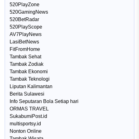
520PlayZone
520GamingNews
520BetRadar
520PlayScope
AV7PlayNews
LasiBetNews
FitFromHome
Tambak Sehat
Tambak Zodiak
Tambak Ekonomi
Tambak Teknologi
Liputan Kalimantan
Berita Sulawesi
Info Seputaran Bola Setiap hari
ORMAS TRAVEL
SukabumiPost.id
multisportsy.id
Nonton Online
Tambak Wisata