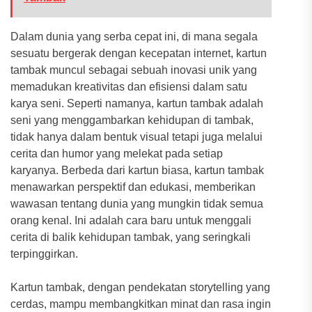
Dalam dunia yang serba cepat ini, di mana segala
sesuatu bergerak dengan kecepatan internet, kartun
tambak muncul sebagai sebuah inovasi unik yang
memadukan kreativitas dan efisiensi dalam satu
karya seni. Seperti namanya, kartun tambak adalah
seni yang menggambarkan kehidupan di tambak,
tidak hanya dalam bentuk visual tetapi juga melalui
cerita dan humor yang melekat pada setiap
karyanya. Berbeda dari kartun biasa, kartun tambak
menawarkan perspektif dan edukasi, memberikan
wawasan tentang dunia yang mungkin tidak semua
orang kenal. Ini adalah cara baru untuk menggali
cerita di balik kehidupan tambak, yang seringkali
terpinggirkan.
Kartun tambak, dengan pendekatan storytelling yang
cerdas, mampu membangkitkan minat dan rasa ingin