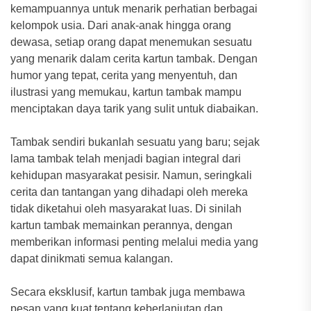
kemampuannya untuk menarik perhatian berbagai
kelompok usia. Dari anak-anak hingga orang
dewasa, setiap orang dapat menemukan sesuatu
yang menarik dalam cerita kartun tambak. Dengan
humor yang tepat, cerita yang menyentuh, dan
ilustrasi yang memukau, kartun tambak mampu
menciptakan daya tarik yang sulit untuk diabaikan.
Tambak sendiri bukanlah sesuatu yang baru; sejak
lama tambak telah menjadi bagian integral dari
kehidupan masyarakat pesisir. Namun, seringkali
cerita dan tantangan yang dihadapi oleh mereka
tidak diketahui oleh masyarakat luas. Di sinilah
kartun tambak memainkan perannya, dengan
memberikan informasi penting melalui media yang
dapat dinikmati semua kalangan.
Secara eksklusif, kartun tambak juga membawa
pesan yang kuat tentang keberlanjutan dan