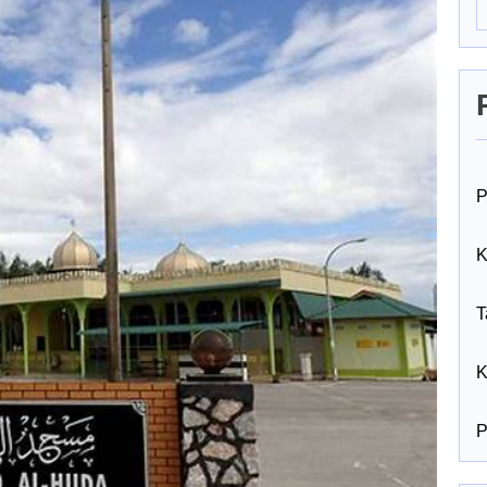
P
K
T
K
P