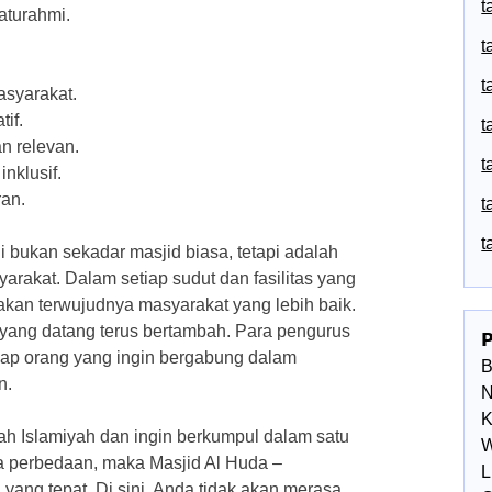
t
aturahmi.
t
t
asyarakat.
if.
t
n relevan.
t
nklusif.
an.
t
t
bukan sekadar masjid biasa, tetapi adalah
rakat. Dalam setiap sudut dan fasilitas yang
 akan terwujudnya masyarakat yang lebih baik.
 yang datang terus bertambah. Para pengurus

iap orang yang ingin bergabung dalam
n.
N
K
 Islamiyah dan ingin berkumpul dalam satu
W
 perbedaan, maka Masjid Al Huda –
L
yang tepat. Di sini, Anda tidak akan merasa