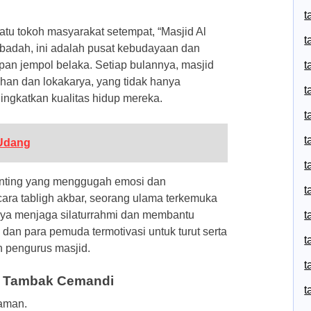
t
atu tokoh masyarakat setempat, “Masjid Al
t
 ibadah, ini adalah pusat kebudayaan dan
pan jempol belaka. Setiap bulannya, masjid
t
han dan lokakarya, yang tidak hanya
t
katkan kualitas hidup mereka.
t
t
 Udang
t
 penting yang menggugah emosi dan
t
ra tabligh akbar, seorang ulama terkemuka
nya menjaga silaturrahmi dan membantu
t
 dan para pemuda termotivasi untuk turut serta
t
h pengurus masjid.
t
 – Tambak Cemandi
t
yaman.