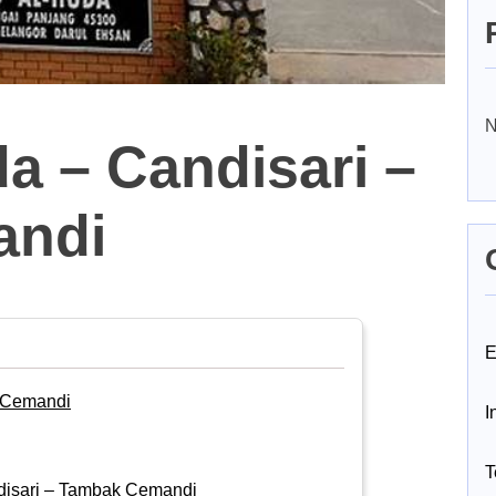
N
a – Candisari –
andi
E
k Cemandi
I
T
ndisari – Tambak Cemandi