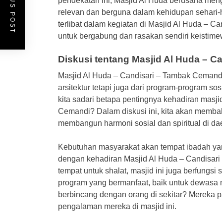
PREVIOUS POST
pendekatan ini, Masjid Al Huda berusaha men
relevan dan berguna dalam kehidupan sehari-ha
terlibat dalam kegiatan di Masjid Al Huda – 
untuk bergabung dan rasakan sendiri keistim
Diskusi tentang Masjid Al Huda – 
Masjid Al Huda – Candisari – Tambak Cemandi
arsitektur tetapi juga dari program-program s
kita sadari betapa pentingnya kehadiran masj
Cemandi? Dalam diskusi ini, kita akan membah
membangun harmoni sosial dan spiritual di dae
Kebutuhan masyarakat akan tempat ibadah ya
dengan kehadiran Masjid Al Huda – Candisar
tempat untuk shalat, masjid ini juga berfungs
program yang bermanfaat, baik untuk dewasa
berbincang dengan orang di sekitar? Mereka pa
pengalaman mereka di masjid ini.