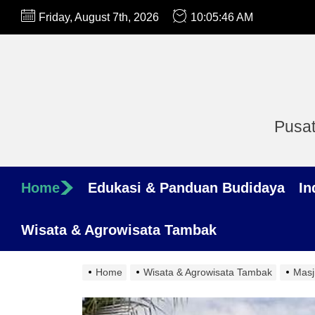
Skip
Friday, August 7th, 2026
10:05:47 AM
to
the
content
Pusat
Home
Edukasi & Panduan Budidaya
In
Wisata & Agrowisata Tambak
Home
Wisata & Agrowisata Tambak
Masj