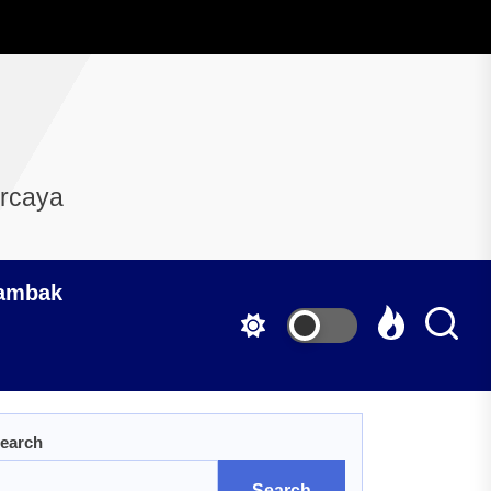
ercaya
Tambak
earch
Search