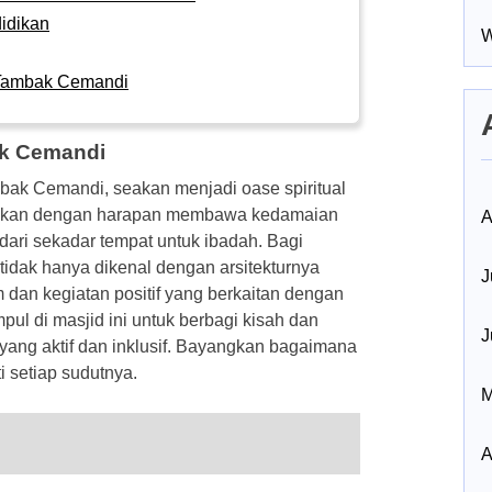
idikan
W
– Tambak Cemandi
ak Cemandi
mbak Cemandi, seakan menjadi oase spiritual
dirikan dengan harapan membawa kedamaian
A
dari sekadar tempat untuk ibadah. Bagi
idak hanya dikenal dengan arsitekturnya
J
 dan kegiatan positif yang berkaitan dengan
pul di masjid ini untuk berbagi kisah dan
J
ang aktif dan inklusif. Bayangkan bagaimana
 setiap sudutnya.
M
A