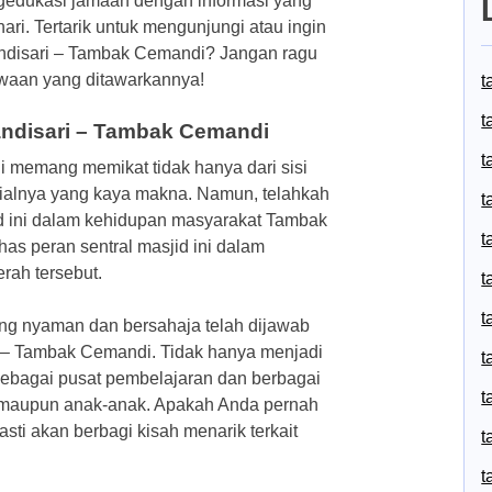
gedukasi jamaah dengan informasi yang
ri. Tertarik untuk mengunjungi atau ingin
Candisari – Tambak Cemandi? Jangan ragu
ewaan yang ditawarkannya!
t
t
Candisari – Tambak Cemandi
t
 memang memikat tidak hanya dari sisi
osialnya yang kaya makna. Namun, telahkah
t
id ini dalam kehidupan masyarakat Tambak
t
as peran sentral masjid ini dalam
rah tersebut.
t
t
ng nyaman dan bersahaja telah dijawab
i – Tambak Cemandi. Tidak hanya menjadi
t
i sebagai pusat pembelajaran dan berbagai
t
 maupun anak-anak. Apakah Anda pernah
sti akan berbagi kisah menarik terkait
t
t