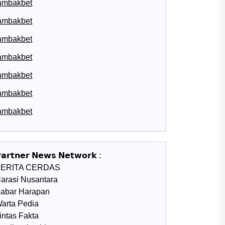
ambakbet
ambakbet
ambakbet
ambakbet
ambakbet
ambakbet
ambakbet
𝗮𝗿𝘁𝗻𝗲𝗿 𝗡𝗲𝘄𝘀 𝗡𝗲𝘁𝘄𝗼𝗿𝗸 :
BERITA CERDAS
arasi Nusantara
abar Harapan
arta Pedia
intas Fakta