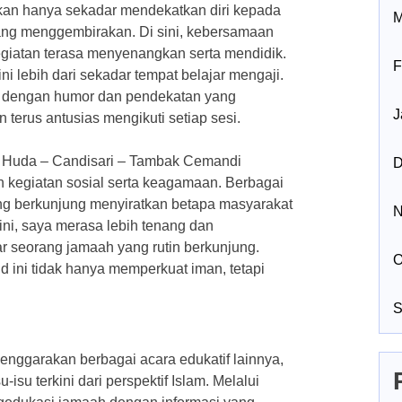
kan hanya sekadar mendekatkan diri kepada
M
 yang menggembirakan. Di sini, kebersamaan
egiatan terasa menyenangkan serta mendidik.
F
 lebih dari sekadar tempat belajar mengaji.
ut dengan humor dan pendekatan yang
J
terus antusias mengikuti setiap sesi.
l Huda – Candisari – Tambak Cemandi
D
n kegiatan sosial serta keagamaan. Berbagai
yang berkunjung menyiratkan betapa masyarakat
N
sini, saya merasa lebih tenang dan
r seorang jamaah yang rutin berkunjung.
O
 ini tidak hanya memperkuat iman, tetapi
S
enggarakan berbagai acara edukatif lainnya,
isu terkini dari perspektif Islam. Melalui