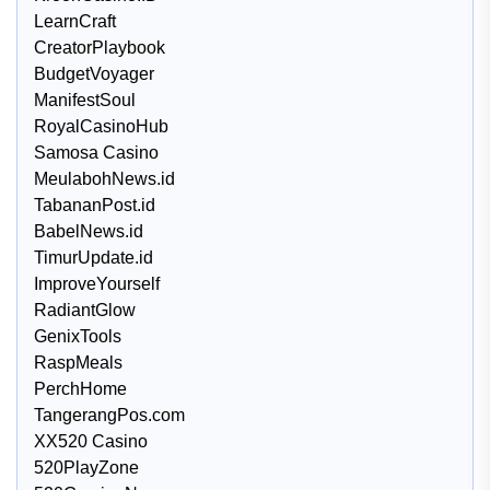
LearnCraft
CreatorPlaybook
BudgetVoyager
ManifestSoul
RoyalCasinoHub
Samosa Casino
MeulabohNews.id
TabananPost.id
BabelNews.id
TimurUpdate.id
ImproveYourself
RadiantGlow
GenixTools
RaspMeals
PerchHome
TangerangPos.com
XX520 Casino
520PlayZone