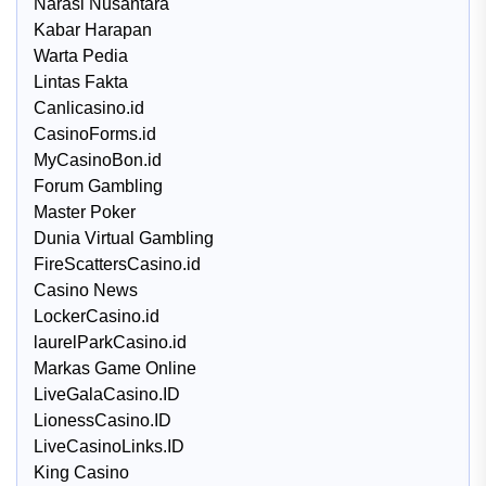
Narasi Nusantara
Kabar Harapan
Warta Pedia
Lintas Fakta
Canlicasino.id
CasinoForms.id
MyCasinoBon.id
Forum Gambling
Master Poker
Dunia Virtual Gambling
FireScattersCasino.id
Casino News
LockerCasino.id
laurelParkCasino.id
Markas Game Online
LiveGalaCasino.ID
LionessCasino.ID
LiveCasinoLinks.ID
King Casino