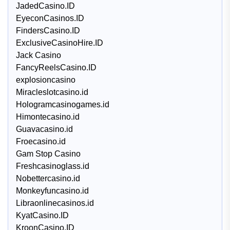
JadedCasino.ID
EyeconCasinos.ID
FindersCasino.ID
ExclusiveCasinoHire.ID
Jack Casino
FancyReelsCasino.ID
explosioncasino
Miracleslotcasino.id
Hologramcasinogames.id
Himontecasino.id
Guavacasino.id
Froecasino.id
Gam Stop Casino
Freshcasinoglass.id
Nobettercasino.id
Monkeyfuncasino.id
Libraonlinecasinos.id
KyatCasino.ID
KroonCasino.ID