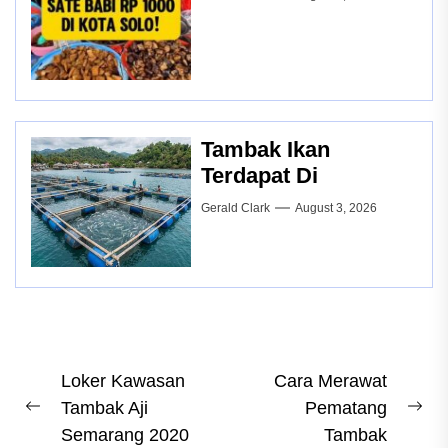
Tambak Ikan
Terdapat Di
Gerald Clark
August 3, 2026
Post
Loker Kawasan
Cara Merawat
Tambak Aji
Pematang
navigation
Previous
Ne
Semarang 2020
Tambak
post:
pos