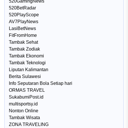
520GamingNews
520BetRadar
520PlayScope
AV7PlayNews
LasiBetNews
FitFromHome
Tambak Sehat
Tambak Zodiak
Tambak Ekonomi
Tambak Teknologi
Liputan Kalimantan
Berita Sulawesi
Info Seputaran Bola Setiap hari
ORMAS TRAVEL
SukabumiPost.id
multisportsy.id
Nonton Online
Tambak Wisata
ZONA TRAVELING