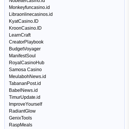
Nobettercasino.id
Monkeyfuncasino.id
Libraonlinecasinos.id
KyatCasino.ID
KroonCasino.ID
LearnCraft
CreatorPlaybook
BudgetVoyager
ManifestSoul
RoyalCasinoHub
Samosa Casino
MeulabohNews.id
TabananPost.id
BabelNews.id
TimurUpdate.id
ImproveYourself
RadiantGlow
GenixTools
RaspMeals