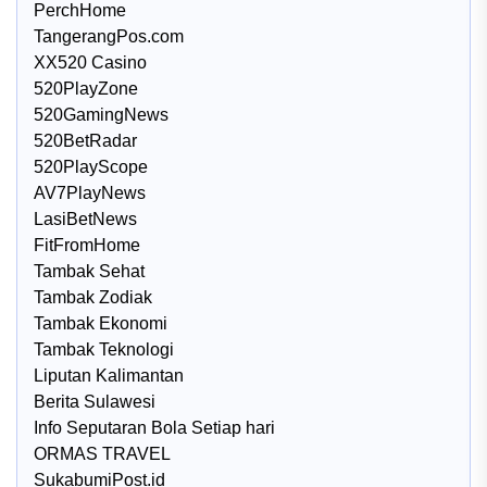
PerchHome
TangerangPos.com
XX520 Casino
520PlayZone
520GamingNews
520BetRadar
520PlayScope
AV7PlayNews
LasiBetNews
FitFromHome
Tambak Sehat
Tambak Zodiak
Tambak Ekonomi
Tambak Teknologi
Liputan Kalimantan
Berita Sulawesi
Info Seputaran Bola Setiap hari
ORMAS TRAVEL
SukabumiPost.id