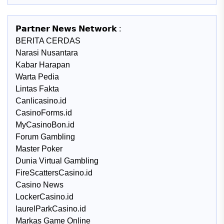
𝗣𝗮𝗿𝘁𝗻𝗲𝗿 𝗡𝗲𝘄𝘀 𝗡𝗲𝘁𝘄𝗼𝗿𝗸 :
BERITA CERDAS
Narasi Nusantara
Kabar Harapan
Warta Pedia
Lintas Fakta
Canlicasino.id
CasinoForms.id
MyCasinoBon.id
Forum Gambling
Master Poker
Dunia Virtual Gambling
FireScattersCasino.id
Casino News
LockerCasino.id
laurelParkCasino.id
Markas Game Online