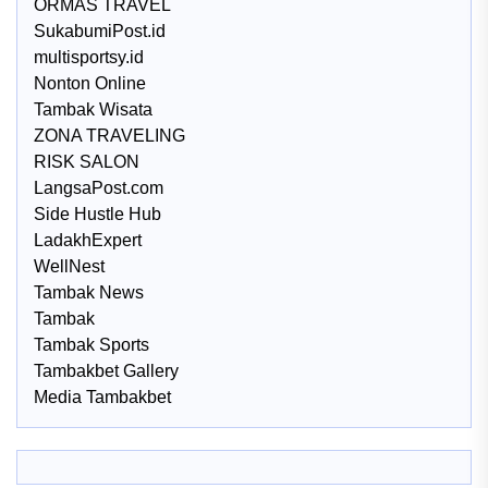
ORMAS TRAVEL
SukabumiPost.id
multisportsy.id
Nonton Online
Tambak Wisata
ZONA TRAVELING
RISK SALON
LangsaPost.com
Side Hustle Hub
LadakhExpert
WellNest
Tambak News
Tambak
Tambak Sports
Tambakbet Gallery
Media Tambakbet