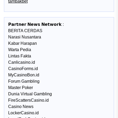
tambakbet
𝗣𝗮𝗿𝘁𝗻𝗲𝗿 𝗡𝗲𝘄𝘀 𝗡𝗲𝘁𝘄𝗼𝗿𝗸 :
BERITA CERDAS
Narasi Nusantara
Kabar Harapan
Warta Pedia
Lintas Fakta
Canlicasino.id
CasinoForms.id
MyCasinoBon.id
Forum Gambling
Master Poker
Dunia Virtual Gambling
FireScattersCasino.id
Casino News
LockerCasino.id