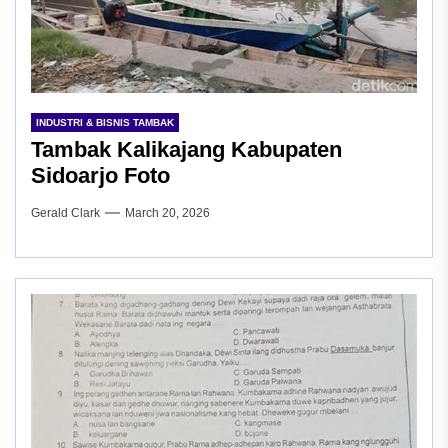
INDUSTRI & BISNIS TAMBAK
Tambak Kalikajang Kabupaten
Sidoarjo Foto
Gerald Clark
March 20, 2026