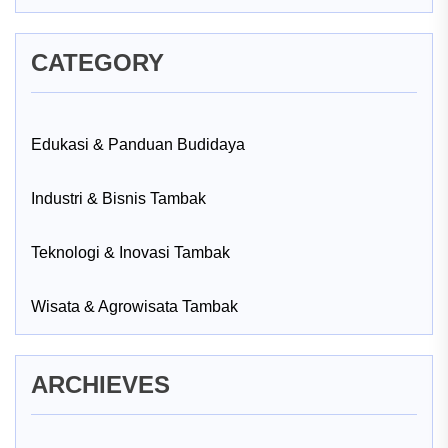
CATEGORY
Edukasi & Panduan Budidaya
Industri & Bisnis Tambak
Teknologi & Inovasi Tambak
Wisata & Agrowisata Tambak
ARCHIEVES