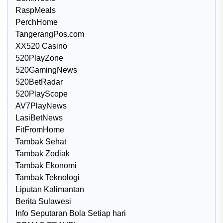
RaspMeals
PerchHome
TangerangPos.com
XX520 Casino
520PlayZone
520GamingNews
520BetRadar
520PlayScope
AV7PlayNews
LasiBetNews
FitFromHome
Tambak Sehat
Tambak Zodiak
Tambak Ekonomi
Tambak Teknologi
Liputan Kalimantan
Berita Sulawesi
Info Seputaran Bola Setiap hari