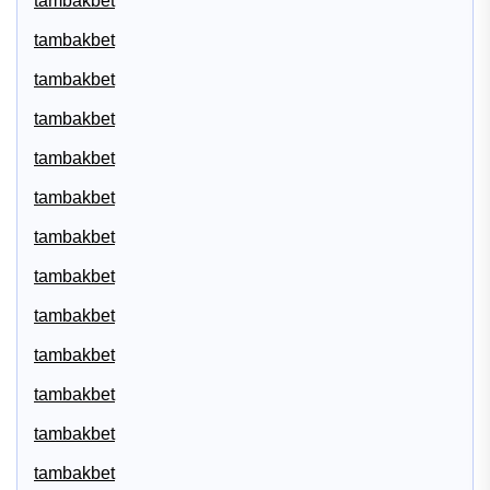
tambakbet
tambakbet
tambakbet
tambakbet
tambakbet
tambakbet
tambakbet
tambakbet
tambakbet
tambakbet
tambakbet
tambakbet
tambakbet