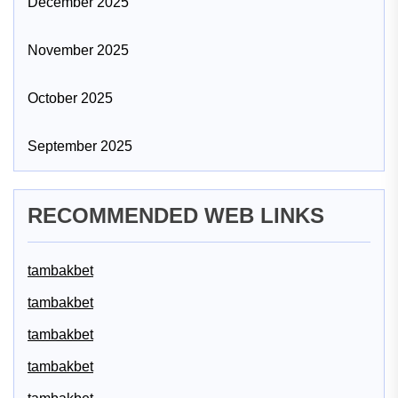
December 2025
November 2025
October 2025
September 2025
RECOMMENDED WEB LINKS
tambakbet
tambakbet
tambakbet
tambakbet