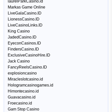
laurelParkCasino.id
Markas Game Online
LiveGalaCasino.ID
LionessCasino.ID
LiveCasinoLinks.ID
King Casino
JadedCasino.ID
EyeconCasinos.ID
FindersCasino.ID
ExclusiveCasinoHire.ID
Jack Casino
FancyReelsCasino.ID
explosioncasino
Miracleslotcasino.id
Hologramcasinogames.id
Himontecasino.id
Guavacasino.id
Froecasino.id
Gam Stop Casino