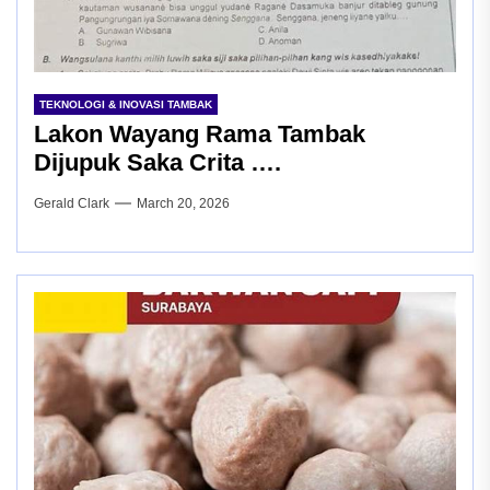
TEKNOLOGI & INOVASI TAMBAK
Lakon Wayang Rama Tambak
Dijupuk Saka Crita ….
Gerald Clark
March 20, 2026