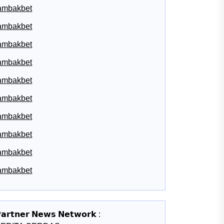
ambakbet
ambakbet
ambakbet
ambakbet
ambakbet
ambakbet
ambakbet
ambakbet
ambakbet
ambakbet
𝗮𝗿𝘁𝗻𝗲𝗿 𝗡𝗲𝘄𝘀 𝗡𝗲𝘁𝘄𝗼𝗿𝗸 :