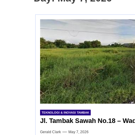
TEKNOLOGI & INOVASI TAMBAK
Jl. Tambak Sawah No.18 – Wad
Gerald Clark
May 7, 2026