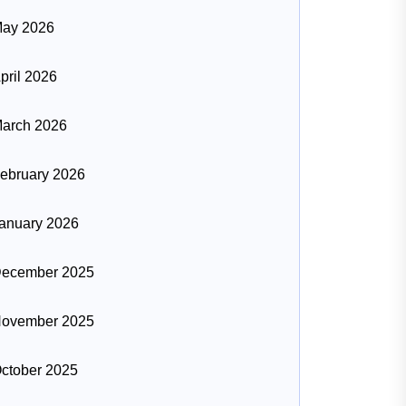
ay 2026
pril 2026
arch 2026
ebruary 2026
anuary 2026
ecember 2025
ovember 2025
ctober 2025