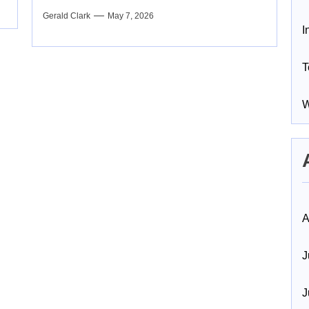
Gerald Clark
May 7, 2026
I
T
W
A
J
J