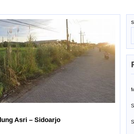
S
M
S
ung Asri – Sidoarjo
S