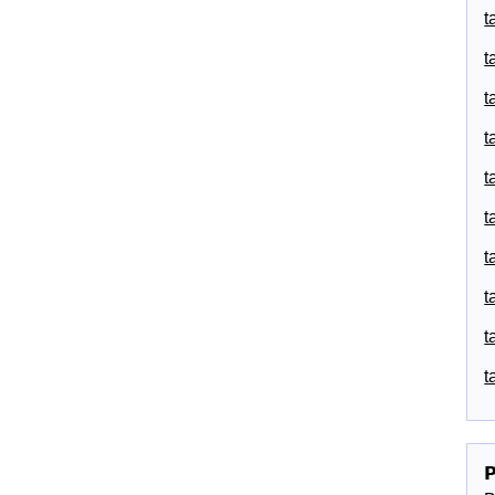
t
t
t
t
t
t
t
t
t
t
