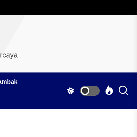
ercaya
Tambak