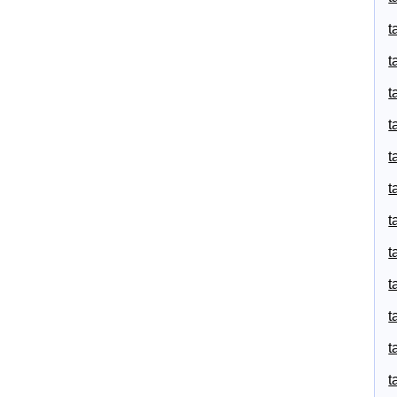
t
t
t
t
t
t
t
t
t
t
t
t