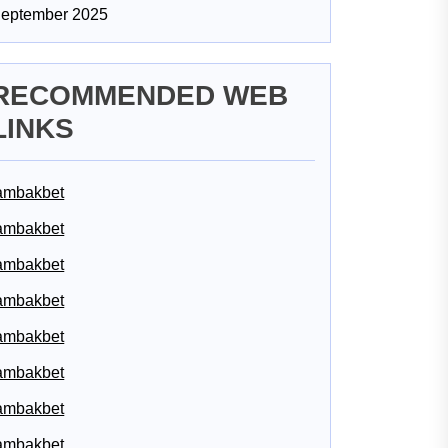
eptember 2025
RECOMMENDED WEB
LINKS
ambakbet
ambakbet
ambakbet
ambakbet
ambakbet
ambakbet
ambakbet
ambakbet