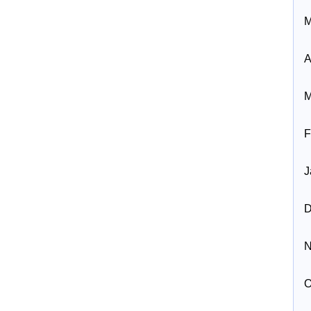
M
A
M
F
J
D
N
O