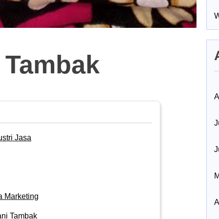
W
ni Tambak
A
J
stri Jasa
J
M
a Marketing
A
iyani Tambak