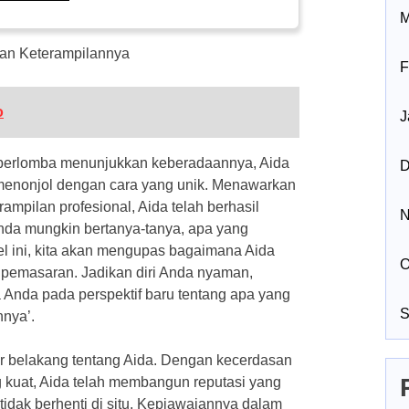
M
dan Keterampilannya
F
o
J
 berlomba menunjukkan keberadaannya, Aida
D
 menonjol dengan cara yang unik. Menawarkan
ampilan profesional, Aida telah berhasil
N
Anda mungkin bertanya-tanya, apa yang
el ini, kita akan mengupas bagaimana Aida
O
n pemasaran. Jadikan diri Anda nyaman,
Anda pada perspektif baru tentang apa yang
S
hnya’.
tar belakang tentang Aida. Dengan kecerdasan
 kuat, Aida telah membangun reputasi yang
 tidak berhenti di situ. Kepiawaiannya dalam