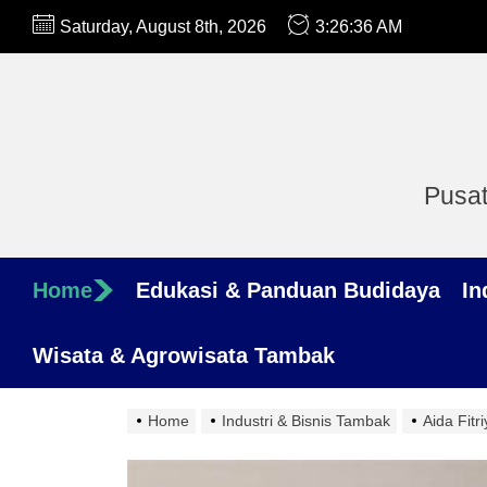
Skip
Saturday, August 8th, 2026
3:26:37 AM
to
the
content
Pusat
Home
Edukasi & Panduan Budidaya
In
Wisata & Agrowisata Tambak
Home
Industri & Bisnis Tambak
Aida Fitr