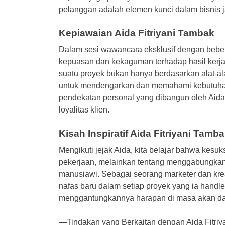
pelanggan adalah elemen kunci dalam bisnis j
Kepiawaian Aida Fitriyani Tambak
Dalam sesi wawancara eksklusif dengan beber
kepuasan dan kekaguman terhadap hasil kerj
suatu proyek bukan hanya berdasarkan alat-ala
untuk mendengarkan dan memahami kebutuhan
pendekatan personal yang dibangun oleh Aida
loyalitas klien.
Kisah Inspiratif Aida Fitriyani Tamb
Mengikuti jejak Aida, kita belajar bahwa kes
pekerjaan, melainkan tentang menggabungka
manusiawi. Sebagai seorang marketer dan kre
nafas baru dalam setiap proyek yang ia handl
menggantungkannya harapan di masa akan da
—Tindakan yang Berkaitan dengan Aida Fitri