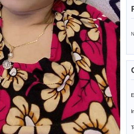
N
E
I
T