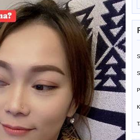
S
S
P
K
T