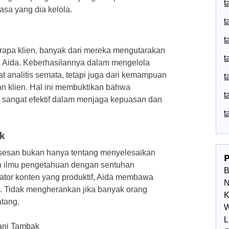
t
asa yang dia kelola.
t
t
apa klien, banyak dari mereka mengutarakan
t
a Aida. Keberhasilannya dalam mengelola
t analitis semata, tetapi juga dari kemampuan
t
 klien. Hal ini membuktikan bahwa
t
 sangat efektif dalam menjaga kepuasan dan
t
ak
uksesan bukan hanya tentang menyelesaikan

n ilmu pengetahuan dengan sentuhan
ator konten yang produktif, Aida membawa
N
e. Tidak mengherankan jika banyak orang
K
tang.
W
L
yani Tambak