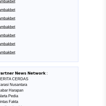
ambakbet
ambakbet
ambakbet
ambakbet
ambakbet
ambakbet
ambakbet
𝗮𝗿𝘁𝗻𝗲𝗿 𝗡𝗲𝘄𝘀 𝗡𝗲𝘁𝘄𝗼𝗿𝗸 :
BERITA CERDAS
arasi Nusantara
abar Harapan
arta Pedia
intas Fakta