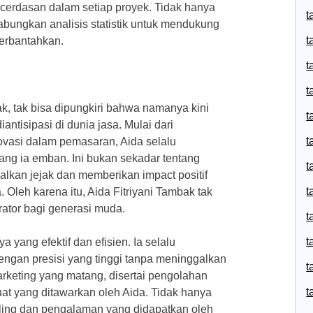
cerdasan dalam setiap proyek. Tidak hanya
t
bungkan analisis statistik untuk mendukung
t
terbantahkan.
t
t
k, tak bisa dipungkiri bahwa namanya kini
t
antisipasi di dunia jasa. Mulai dari
t
vasi dalam pemasaran, Aida selalu
ang ia emban. Ini bukan sekadar tentang
t
alkan jejak dan memberikan impact positif
t
 Oleh karena itu, Aida Fitriyani Tambak tak
rator bagi generasi muda.
t
t
a yang efektif dan efisien. Ia selalu
engan presisi yang tinggi tanpa meninggalkan
t
marketing yang matang, disertai pengolahan
t
kuat yang ditawarkan oleh Aida. Tidak hanya
elling dan pengalaman yang didapatkan oleh