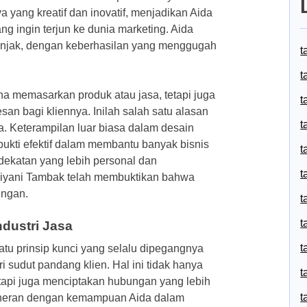
ya yang kreatif dan inovatif, menjadikan Aida
ng ingin terjun ke dunia marketing. Aida
anjak, dengan keberhasilan yang menggugah
t
t
a memasarkan produk atau jasa, tetapi juga
t
n bagi kliennya. Inilah salah satu alasan
t
. Keterampilan luar biasa dalam desain
rbukti efektif dalam membantu banyak bisnis
t
ekatan yang lebih personal dan
t
riyani Tambak telah membuktikan bahwa
ingan.
t
t
ndustri Jasa
t
atu prinsip kunci yang selalu dipegangnya
ri sudut pandang klien. Hal ini tidak hanya
t
tapi juga menciptakan hubungan yang lebih
t
dak heran dengan kemampuan Aida dalam