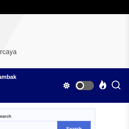
ercaya
Tambak
earch
Search