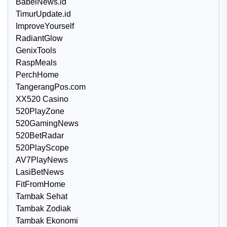
BabelNews.id
TimurUpdate.id
ImproveYourself
RadiantGlow
GenixTools
RaspMeals
PerchHome
TangerangPos.com
XX520 Casino
520PlayZone
520GamingNews
520BetRadar
520PlayScope
AV7PlayNews
LasiBetNews
FitFromHome
Tambak Sehat
Tambak Zodiak
Tambak Ekonomi