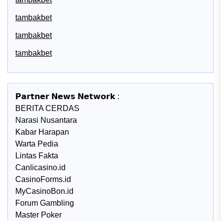
tambakbet
tambakbet
tambakbet
𝗣𝗮𝗿𝘁𝗻𝗲𝗿 𝗡𝗲𝘄𝘀 𝗡𝗲𝘁𝘄𝗼𝗿𝗸 :
BERITA CERDAS
Narasi Nusantara
Kabar Harapan
Warta Pedia
Lintas Fakta
Canlicasino.id
CasinoForms.id
MyCasinoBon.id
Forum Gambling
Master Poker