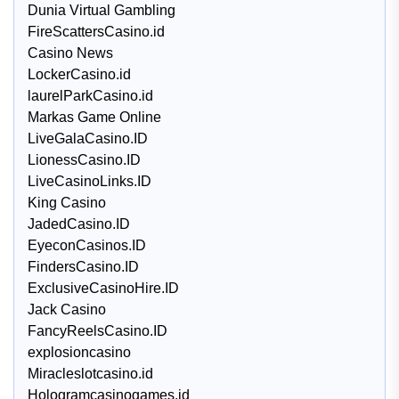
Dunia Virtual Gambling
FireScattersCasino.id
Casino News
LockerCasino.id
laurelParkCasino.id
Markas Game Online
LiveGalaCasino.ID
LionessCasino.ID
LiveCasinoLinks.ID
King Casino
JadedCasino.ID
EyeconCasinos.ID
FindersCasino.ID
ExclusiveCasinoHire.ID
Jack Casino
FancyReelsCasino.ID
explosioncasino
Miracleslotcasino.id
Hologramcasinogames.id