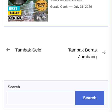
Gerald Clark
July 31, 2026
Post
Tambak Selo
Tambak Beras
Previous
Ne
Jombang
navigation
post:
pos
Search
Search